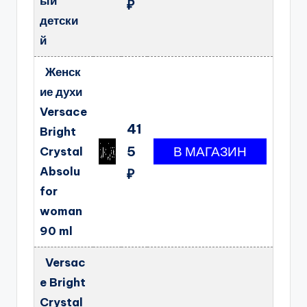
ый
₽
детски
й
Женск
ие духи
Versace
41
Bright
5
Crystal
Absolu
₽
for
woman
90 ml
Versac
e Bright
Crystal