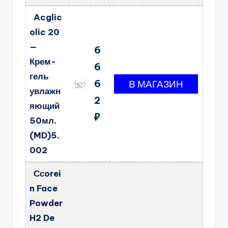
Acglic
olic 20
—
6
Крем-
6
гель
6
увлажн
2
яющий
₽
50мл.
(MD)5.
002
Ссorei
n Face
Powder
H2 De