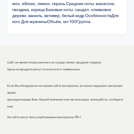
мох, яблоко, лимон, герань.Средние ноты: махагони,
гвоздика, корица.Базовые ноты: сандал, оливковое
дерево, ваниль, ветивер, белый кедр.ОсобенностиДля
кого Для мужчиныОбъём, мл 100Группа...
Сайт не является магазином и не осуществляет продажи товаров.
Цены на продукты могут отличаться от заявленных.
Если Вы обнаружили на нашем сайте материалы, которые нарушают авторские
права,
принадлежащие Вам, Вашей компании или организации, пожалуйста, сообщите
нам.
На сайте могут быть опубликованы материалы 18+!