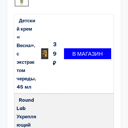
Детски
й крем
«
3
Весна»,
9
с
экстрак
₽
том
череды,
45 мл
Round
Lab
Укрепля
ющий