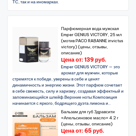
ТС, так и на иномарках.
Парфюмерная вода мужская
Emper GENIUS VICTORY, 25 мл
(мотив PACO RABANNE invictus
victory) (цены, отзывы,
описание)
Цена от: 139 руб.
Emper GENIUS VICTORY — это
аромат для мужчин, которые
стремятся к победе, уверены в себе и ценят
динамичность и энергию жизни. Этот парфюм сочетает
в себе свежесть, силу и харизму, создавая эффектный и
запоминающийся шлейф.Верхние ноты:Композиция
начинается с яркого, бодрящего дуэта лимона и...
Бальзам для губ Здравсити
«Апельсиновое масло» 4.2 г
(цены, отзывы, описание)
Цена от: 65 руб.