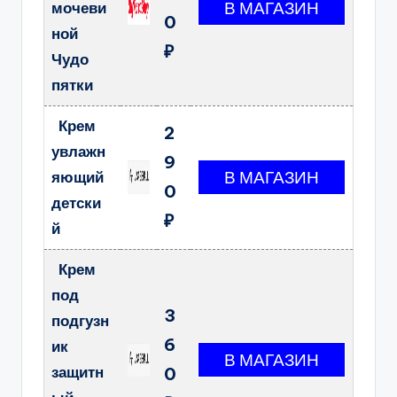
мочеви
0
ной
₽
Чудо
пятки
Крем
2
увлажн
9
яющий
0
детски
₽
й
Крем
под
3
подгузн
6
ик
защитн
0