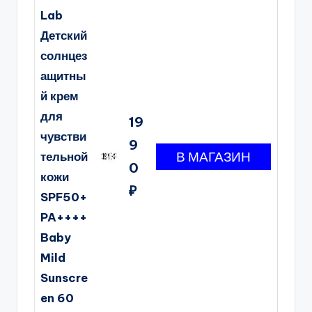
Lab
Детский
солнцез
ащитны
й крем
для
19
чувстви
9
тельной
0
кожи
₽
SPF50+
PA++++
Baby
Mild
Sunscre
en 60