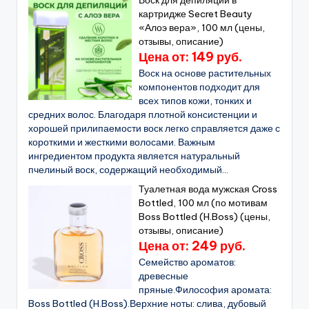
Воск для депиляции в
картридже Secret Beauty
«Алоэ вера», 100 мл (цены,
отзывы, описание)
Цена от: 149 руб.
Воск на основе растительных
компонентов подходит для
всех типов кожи, тонких и
средних волос. Благодаря плотной консистенции и
хорошей прилипаемости воск легко справляется даже с
короткими и жесткими волосами. Важным
ингредиентом продукта является натуральный
пчелиный воск, содержащий необходимый...
Туалетная вода мужская Cross
Bottled, 100 мл (по мотивам
Boss Bottled (H.Boss) (цены,
отзывы, описание)
Цена от: 249 руб.
Семейство ароматов:
древесные
пряные.Философия аромата:
Boss Bottled (H.Boss).Верхние ноты: слива, дубовый