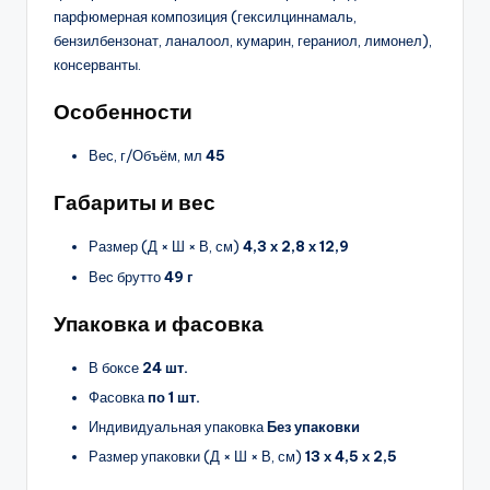
парфюмерная композиция (гексилциннамаль,
бензилбензонат, ланалоол, кумарин, гераниол, лимонел),
консерванты.
Особенности
Вес, г/Объём, мл
45
Габариты и вес
Размер (Д × Ш × В, см)
4,3 х 2,8 х 12,9
Вес брутто
49 г
Упаковка и фасовка
В боксе
24 шт.
Фасовка
по 1 шт.
Индивидуальная упаковка
Без упаковки
Размер упаковки (Д × Ш × В, см)
13 х 4,5 х 2,5