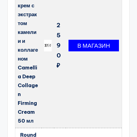
крем с
экстрак
том
2
камели
5
и и
9
коллаге
0
ном
₽
Camelli
a Deep
Collage
n
Firming
Cream
50 мл
Round