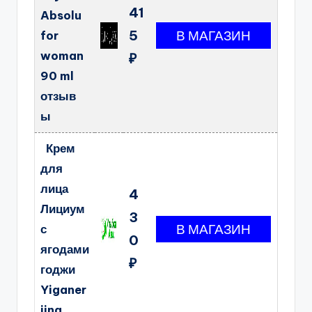
41
Absolu
5
for
woman
₽
90 ml
отзыв
ы
Крем
для
лица
4
Лициум
3
с
0
ягодами
₽
годжи
Yiganer
jing