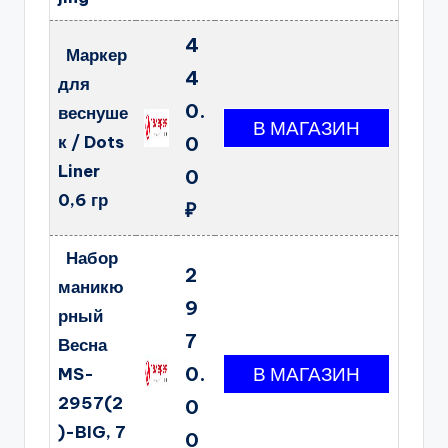
4
Маркер
4
для
0.
веснуше
к / Dots
0
Liner
0
0,6 гр
₽
Набор
2
маникю
9
рный
7
Весна
0.
MS-
2957(2
0
)-BIG, 7
0