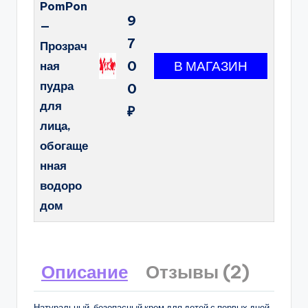
PomPon
9
—
7
Прозрач
0
ная
пудра
0
для
₽
лица,
обогаще
нная
водоро
дом
Описание
Отзывы (2)
Натуральный, безопасный крем для детей с первых дней