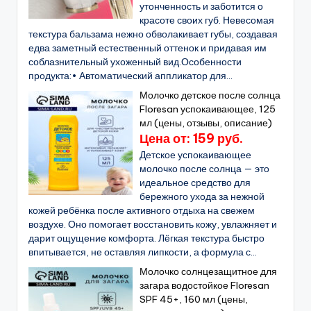
утонченность и заботится о
красоте своих губ. Невесомая
текстура бальзама нежно обволакивает губы, создавая
едва заметный естественный оттенок и придавая им
соблазнительный ухоженный вид.Особенности
продукта:• Автоматический аппликатор для...
Молочко детское после солнца
Floresan успокаивающее, 125
мл (цены, отзывы, описание)
Цена от: 159 руб.
Детское успокаивающее
молочко после солнца — это
идеальное средство для
бережного ухода за нежной
кожей ребёнка после активного отдыха на свежем
воздухе. Оно помогает восстановить кожу, увлажняет и
дарит ощущение комфорта. Лёгкая текстура быстро
впитывается, не оставляя липкости, а формула с...
Молочко солнцезащитное для
загара водостойкое Floresan
SPF 45+, 160 мл (цены,