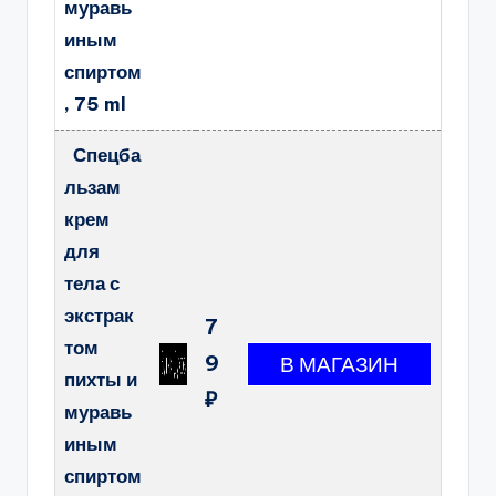
муравь
иным
спиртом
, 75 ml
Спецба
льзам
крем
для
тела с
экстрак
7
том
9
пихты и
₽
муравь
иным
спиртом