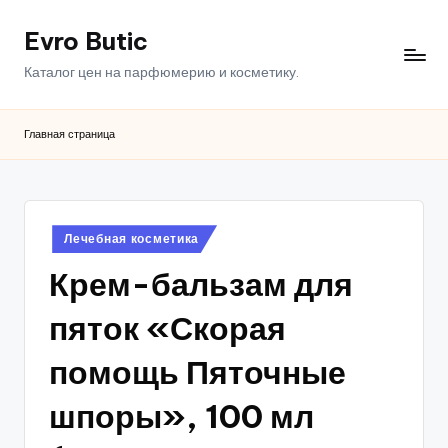
Evro Butic
Перейти
к
Каталог цен на парфюмерию и косметику.
содержимому
Главная страница
Опубликовано
Лечебная косметика
в
Крем-бальзам для
пяток «Скорая
помощь Пяточные
шпоры», 100 мл