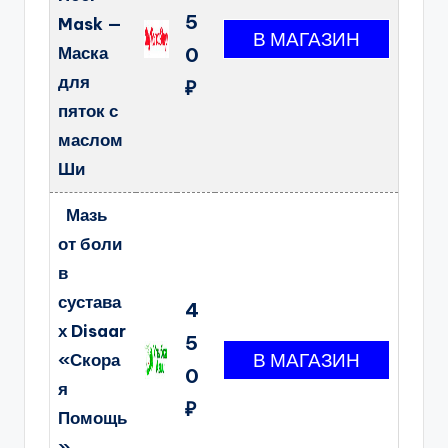
5
Mask —
Маска
0
для
₽
пяток с
маслом
Ши
Мазь
от боли
в
сустава
4
х Disaar
5
«Скора
0
я
₽
Помощь
»