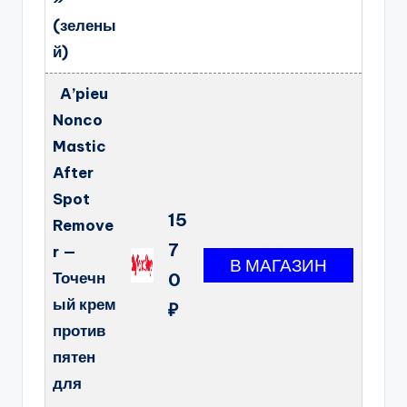
(зелены
й)
A’pieu
Nonco
Mastic
After
Spot
15
Remove
7
r —
Точечн
0
ый крем
₽
против
пятен
для