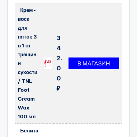
Крем-
воск
для
пяток 3
3
в 1 от
4
трещин
2.
и
0
сухости
0
/ TNL
₽
Foot
Cream
Wax
100 мл
Белита