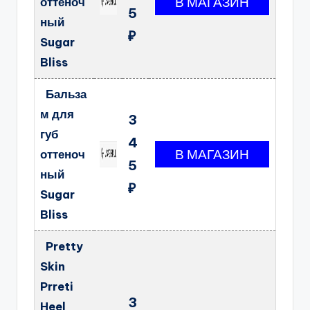
оттеноч
5
ный
₽
Sugar
Bliss
Бальза
м для
3
губ
4
оттеноч
5
ный
₽
Sugar
Bliss
Pretty
Skin
Prreti
3
Heel