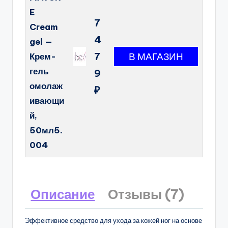
E
7
Cream
4
gel —
7
Крем-
гель
9
омолаж
₽
ивающи
й,
50мл5.
004
Описание
Отзывы (7)
Эффективное средство для ухода за кожей ног на основе