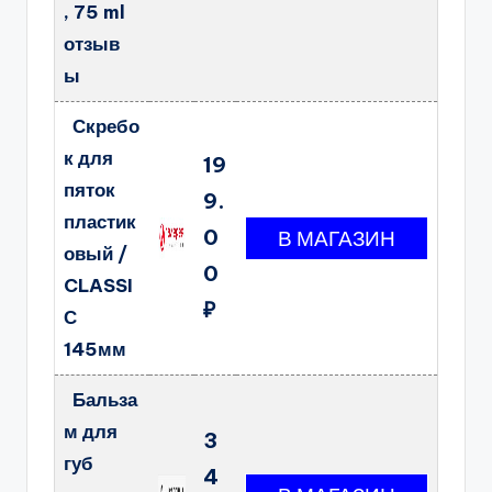
, 75 ml
отзыв
ы
Скребо
к для
19
пяток
9.
пластик
0
овый /
0
CLASSI
₽
С
145мм
Бальза
м для
3
губ
4