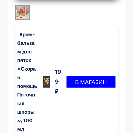
Крем-
бальза
м для
пяток
«Скора
19
я
9
помощь
₽
Пяточн
ые
шпоры
», 100
мл