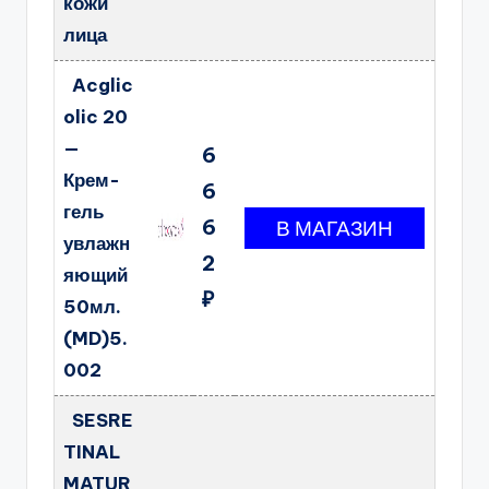
кожи
лица
Acglic
olic 20
—
6
Крем-
6
гель
6
увлажн
2
яющий
₽
50мл.
(MD)5.
002
SESRE
TINAL
MATUR