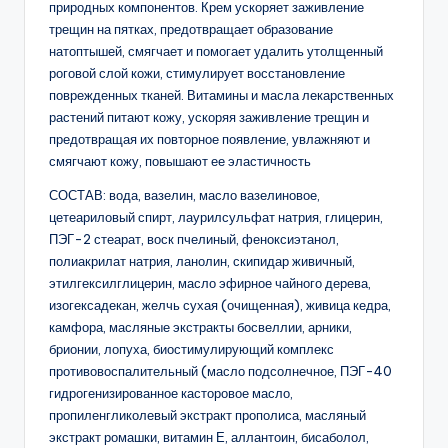
природных компонентов. Крем ускоряет заживление
трещин на пятках, предотвращает образование
натоптышей, смягчает и помогает удалить утолщенный
роговой слой кожи, стимулирует восстановление
поврежденных тканей. Витамины и масла лекарственных
растений питают кожу, ускоряя заживление трещин и
предотвращая их повторное появление, увлажняют и
смягчают кожу, повышают ее эластичность
СОСТАВ: вода, вазелин, масло вазелиновое,
цетеариловый спирт, лаурилсульфат натрия, глицерин,
ПЭГ-2 стеарат, воск пчелиный, феноксиэтанол,
полиакрилат натрия, ланолин, скипидар живичный,
этилгексилглицерин, масло эфирное чайного дерева,
изогексадекан, желчь сухая (очищенная), живица кедра,
камфора, масляные экстракты босвеллии, арники,
брионии, лопуха, биостимулирующий комплекс
противовоспалительный (масло подсолнечное, ПЭГ-40
гидрогенизированное касторовое масло,
пропиленгликолевый экстракт прополиса, масляный
экстракт ромашки, витамин Е, аллантоин, бисаболол,