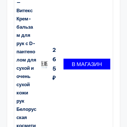
—
Витекс
Крем-
бальза
м для
рук с D-
2
пантено
6
лом для
сухой и
5
очень
₽
сухой
кожи
рук
Белорус
ская
космети