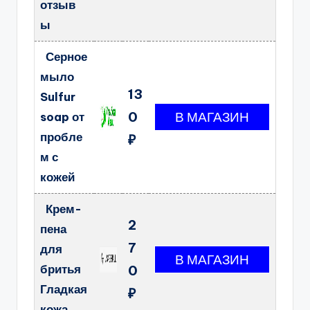
отзыв
ы
Серное
мыло
13
Sulfur
0
soap от
пробле
₽
м с
кожей
Крем-
2
пена
7
для
бритья
0
Гладкая
₽
кожа