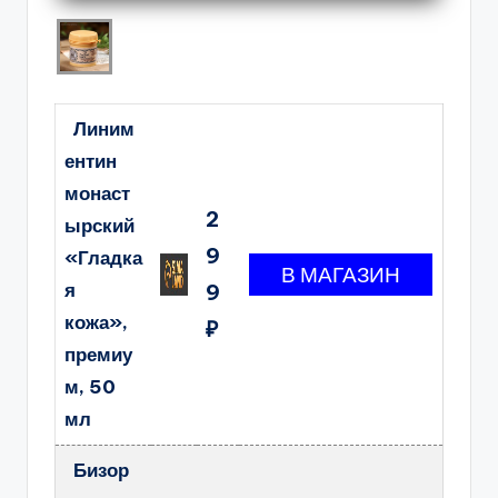
Линим
ентин
монаст
2
ырский
9
«Гладка
я
9
кожа»,
₽
премиу
м, 50
мл
Бизор