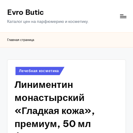
Evro Butic
Перейти
к
Каталог цен на парфюмерию и косметику.
содержимому
Главная страница
Опубликовано
Лечебная косметика
в
Линиментин
монастырский
«Гладкая кожа»,
премиум, 50 мл