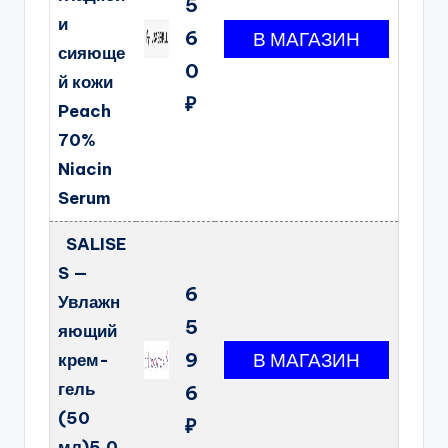
5
и
6
сияюще
0
й кожи
₽
Peach
70%
Niacin
Serum
SALISE
S —
6
Увлажн
5
яющий
9
крем-
гель
6
(50
₽
мл)5.0