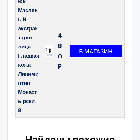
юк
Маслян
ый
экстрак
4
т для
8
лица
Гладкая
0
кожа
₽
Линиме
нтин
Монаст
ырски
й
Найдены похожие