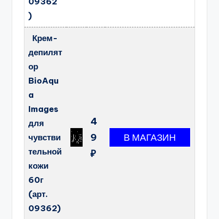
09362
)
Крем-
депилят
ор
BioAqu
a
Images
4
для
9
чувстви
тельной
₽
кожи
60г
(арт.
09362)