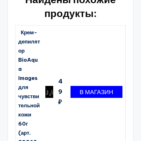
продукты:
Крем-
депилят
ор
BioAqu
a
Images
4
для
9
чувстви
₽
тельной
кожи
60г
(арт.