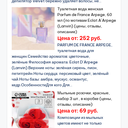
депилятор Velvet бережно удаляет волосы, не...
Туалетная вода женская
Parfum de France Arpege, 60
мл (по мотивам Eclat A`Arpege
(Lanvin) (цены, отзывы,
описание)
Цена от: 252 руб.
PARFUM DE FRANCE ARPEGE,
туалетная вода для
женщин.Семейство ароматов: цветочные,
зелёные.Философия аромата: Eclat D’Arpege
(Lanvin).Верхние ноты: зелёная сирень, пион,
петитгрейн.Ноты сердца: персиковый цвет, зелёный
чай.Ноты базы: амбра, мускуc, османтус,
кедр.ОсобенностиДля кого Для...
Мыльные розочки, красные,
набор 3 шт., в коробке (цены,
отзывы, описание)
Цена от: 69 руб.
Композиции из мыльных
цветов имеют не только