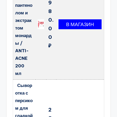
9
пантено
8
лом и
0.
экстрак
том
0
монард
0
ы /
₽
ANTI-
ACNE
200
мл
Сывор
отка с
персико
м для
2
гладкой