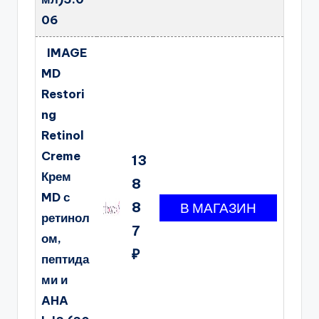
06
IMAGE
MD
Restori
ng
Retinol
Creme
13
Крем
8
MD с
8
ретинол
7
ом,
₽
пептида
ми и
AHA