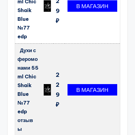
2
ml Chic
Shaik
9
Blue
₽
№77
edp
Духи с
феромо
нами 55
2
ml Chic
2
Shaik
Blue
9
№77
₽
edp
отзыв
ы