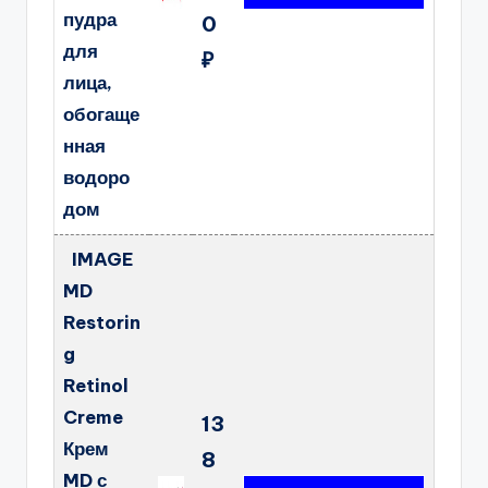
пудра
0
для
₽
лица,
обогаще
нная
водоро
дом
IMAGE
MD
Restorin
g
Retinol
Creme
13
Крем
8
MD с