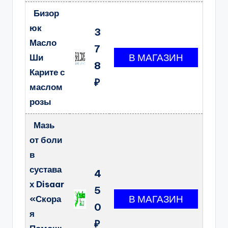
Бизор
юк
3
Масло
7
Ши
8
Карите с
₽
маслом
розы
Мазь
от боли
в
сустава
4
х Disaar
5
«Скора
0
я
₽