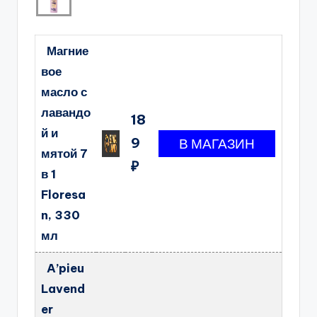
Магние
вое
масло с
лавандо
18
й и
9
мятой 7
₽
в 1
Floresa
n, 330
мл
A’pieu
Lavend
er