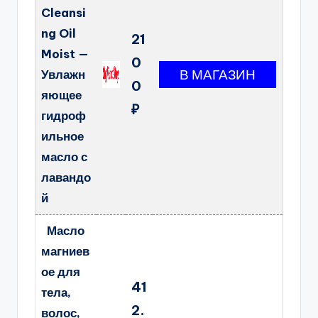
Cleansi
ng Oil
21
Moist —
0
Увлажн
0
яющее
₽
гидроф
ильное
масло с
лавандо
й
Масло
магниев
ое для
41
тела,
2.
волос,