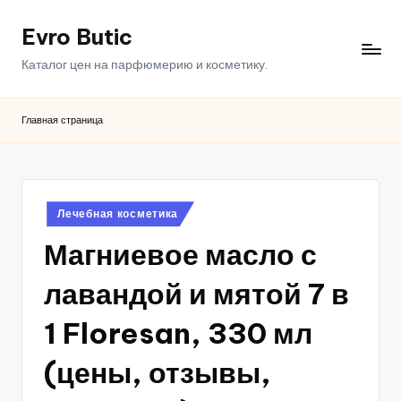
Evro Butic
Перейти
к
Каталог цен на парфюмерию и косметику.
содержимому
Главная страница
Опубликовано
Лечебная косметика
в
Магниевое масло с
лавандой и мятой 7 в
1 Floresan, 330 мл
(цены, отзывы,