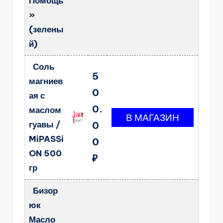
Помощь
»
(зелены
й)
Соль
5
магниев
0
ая с
0.
маслом
гуавы /
0
MiPASSi
0
ON 500
₽
гр
Бизор
юк
Масло