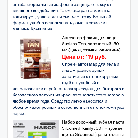
антибактериальный эффект и защищают кожу от
внешнего воздействия. Также экстракт эвкалипта
тонизирует, увлажняет и смягчает кожу. Большой
формат удобно использовать дома, в офисе и в
машине. Крышка на...
Автозагар флюид для лица
Sunless Tan, золотистый, 50
мл (цены, отзывы, описание)
Цена от: 119 руб.
Спрей-автозагар для тела и
лица – равномерный
золотистый оттенок круглый
годЭтот удобный в
использовании спрей-автозагар создан для быстрого и
безопасного получения красивого золотистого загара в
любое время года. Средство легко наносится и
обеспечивает ровный и естественный оттенок кожи уже
через...
Набор дорожный: зубная паста
Silcamed family, 30 г + зубная
щётка Silcamed (цены, отзывы,