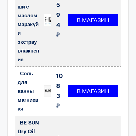
5
ши с
9
маслом
маракуй
4
и
₽
экстрау
влажнен
ие
Соль
10
для
8
ванны
3
магниев
₽
ая
BE SUN
Dry Oil