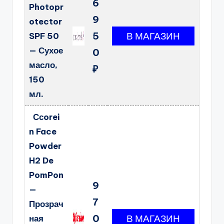
6
Photopr
9
otector
5
SPF 50
— Сухое
0
масло,
₽
150
мл.
Ссorei
n Face
Powder
H2 De
PomPon
9
—
7
Прозрач
0
ная