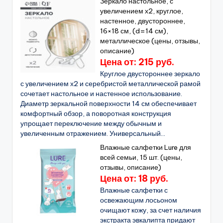
Зеркало настольное, с
увеличением х2, круглое,
настенное, двустороннее,
16×18 см, (d=14 см),
металлическое (цены, отзывы,
описание)
Цена от: 215 руб.
Круглое двустороннее зеркало
с увеличением х2 и серебристой металлической рамой
сочетает настольное и настенное использование.
Диаметр зеркальной поверхности 14 см обеспечивает
комфортный обзор, а поворотная конструкция
упрощает переключение между обычным и
увеличенным отражением. Универсальный...
Влажные салфетки Lure для
всей семьи, 15 шт. (цены,
отзывы, описание)
Цена от: 18 руб.
Влажные салфетки с
освежающим лосьоном
очищают кожу, за счет наличия
экстракта эвкалипта придают