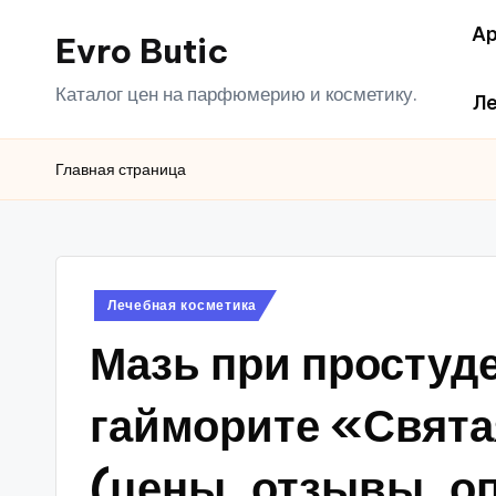
Ар
Evro Butic
Перейти
к
Каталог цен на парфюмерию и косметику.
Ле
содержимому
Главная страница
Опубликовано
Лечебная косметика
в
Мазь при простуде
гайморите «Свята
(цены, отзывы, о