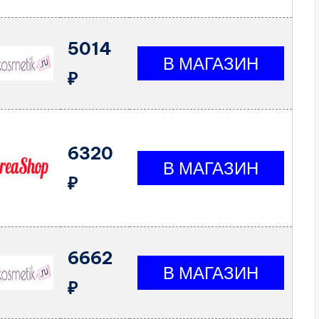
5014
₽
6320
₽
6662
₽