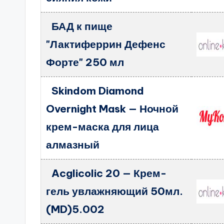
БАД к пище
"Лактиферрин Дефенс
Форте" 250 мл
Skindom Diamond
Overnight Mask — Ночной
крем-маска для лица
алмазный
Acglicolic 20 — Крем-
гель увлажняющий 50мл.
(MD)5.002