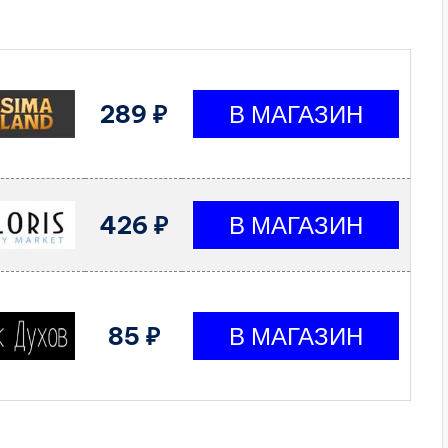
289 ₽
426 ₽
85 ₽