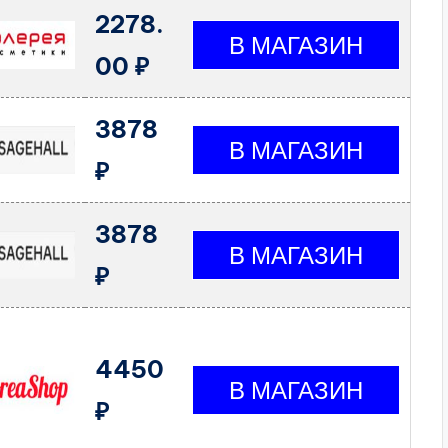
2278.
00 ₽
3878
₽
3878
₽
4450
₽