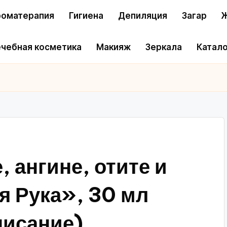
оматерапия
Гигиена
Депиляция
Загар
Ж
чебная косметика
Макияж
Зеркала
Катало
, ангине, отите и
я Рука», 30 мл
писание)