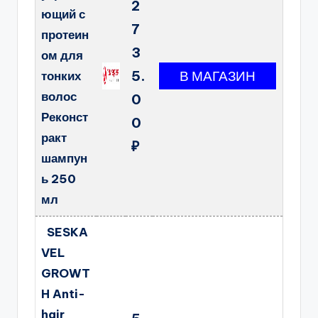
2
ющий с
7
протеин
3
ом для
5.
тонких
волос
0
Реконст
0
ракт
₽
шампун
ь 250
мл
SESKA
VEL
GROWT
H Anti-
hair