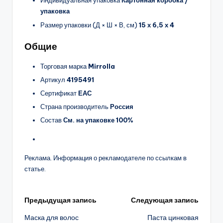
Индивидуальная упаковка
Картонная коробка /
упаковка
Размер упаковки (Д × Ш × В, см)
15 х 6,5 х 4
Общие
Торговая марка
Mirrolla
Артикул
4195491
Сертификат
ЕАС
Страна производитель
Россия
Состав
См. на упаковке 100%
Реклама. Информация о рекламодателе по ссылкам в
статье.
Навигация
Предыдущая запись
Следующая запись
Маска для волос
Паста цинковая