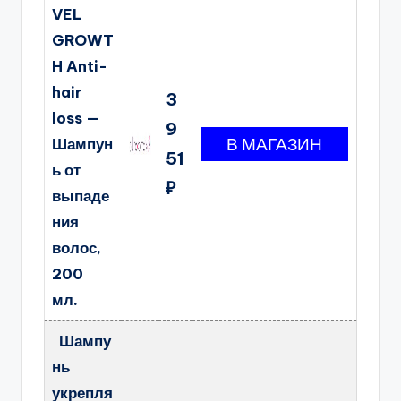
VEL
GROWT
H Anti-
hair
3
loss —
9
Шампун
51
ь от
₽
выпаде
ния
волос,
200
мл.
Шампу
нь
укрепля