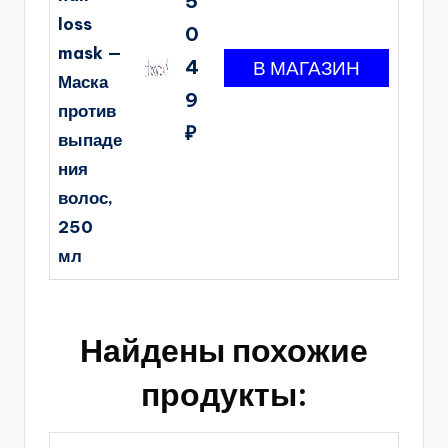
5
loss
0
mask —
4
Маска
9
против
₽
выпаде
ния
волос,
250
мл
Найдены похожие
продукты: