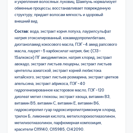
и укрепления волосяных луковиц. Шампунь нормализует
обменные процессы, восстанавливает поврежденную
структуру, придает волосам мягкость и здоровый
внешний вид.
Состав:
вода, экстракт корня лопуха, лаурилсульфат
натрия этоксилированный, кокамидопропилбетаин,
диэтаноламид кокосового масла, ПЭГ-4 амид рапсового
масла, лаурет-5 карбоксилат натрия, бис (С13-
15алкокси) ПГ амодиметикон, натрия хлорид, экстракт
авокадо, экстракт листьев люцерны, экстракт листьев
центеллы азиатской, экстракт корней любистока
китайского, экстракт листьев розмарина, экстракт цветков
апельсина, экстракт абрикоса, ПЭГ-40
гидрогенизированное касторовое масло, ПЭГ-120
диолеат метил глюкозы, экстракт хвоща, витамин В3,
витамин В5, витамин С, витамин Е, витамин В6,
гидроксипропил гуар гидроксипропилтримониум хлорид,
трилон Б, лимонная кислота, метилхлороизотиазолинон,
метилизотиазолинон, парфюмерная композиция,
красители Cl19140, Cl15985, Cl42090.