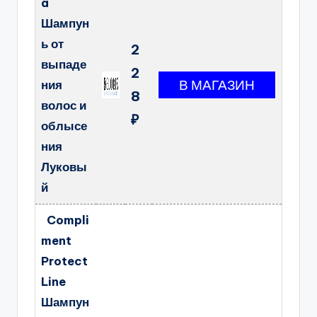
a
Шампун
ь от
2
выпаде
2
ния
8
волос и
₽
облысе
ния
Луковы
й
Compli
ment
Protect
Line
Шампун