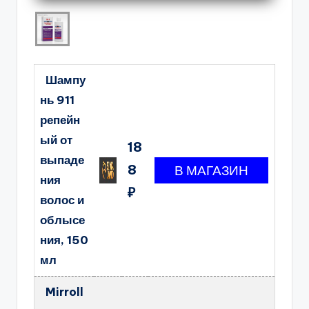
Шампу
нь 911
репейн
ый от
18
выпаде
8
ния
₽
волос и
облысе
ния, 150
мл
Mirroll