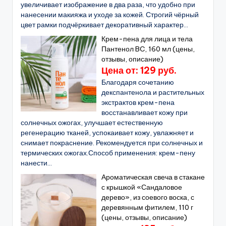
увеличивает изображение в два раза, что удобно при
нанесении макияжа и уходе за кожей. Строгий чёрный
цвет рамки подчёркивает декоративный характер...
Крем-пена для лица и тела
Пантенол BC, 160 мл (цены,
отзывы, описание)
Цена от: 129 руб.
Благодаря сочетанию
декспантенола и растительных
экстрактов крем-пена
восстанавливает кожу при
солнечных ожогах, улучшает естественную
регенерацию тканей, успокаивает кожу, увлажняет и
снимает покраснение. Рекомендуется при солнечных и
термических ожогах.Способ применения: крем-пену
нанести...
Ароматическая свеча в стакане
с крышкой «Сандаловое
дерево», из соевого воска, с
деревянным фитилем, 110 г
(цены, отзывы, описание)