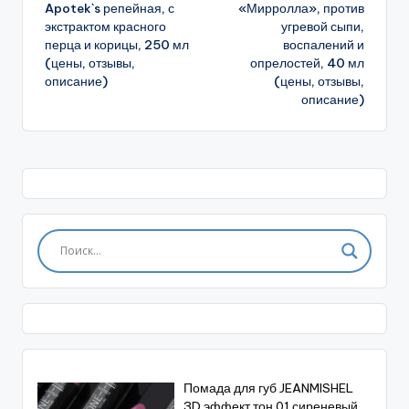
записи
Apotek`s репейная, с
«Мирролла», против
экстрактом красного
угревой сыпи,
перца и корицы, 250 мл
воспалений и
(цены, отзывы,
опрелостей, 40 мл
описание)
(цены, отзывы,
описание)
Помада для губ JEANMISHEL
3D эффект тон 01 сиреневый