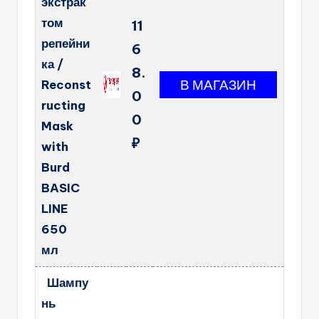
экстрак
том
11
репейни
6
ка /
8.
Reconst
0
ructing
0
Mask
₽
with
Burd
BASIC
LINE
650
мл
Шампу
нь