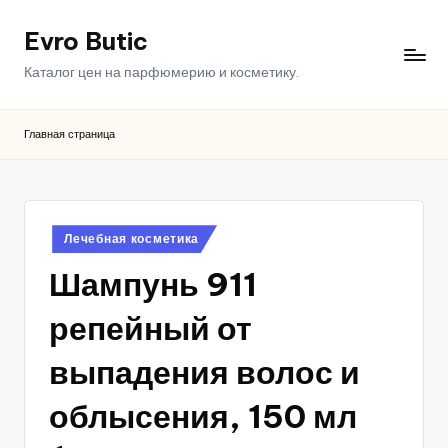
Evro Butic
Перейти
к
Каталог цен на парфюмерию и косметику.
содержимому
Главная страница
Опубликовано
Лечебная косметика
в
Шампунь 911
репейный от
выпадения волос и
облысения, 150 мл