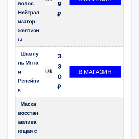
волос
9
Нейтрал
₽
изатор
желтизн
ы
Шампу
3
нь Мята
3
и
0
Репейни
₽
к
Маска
восстан
авлива
ющая с