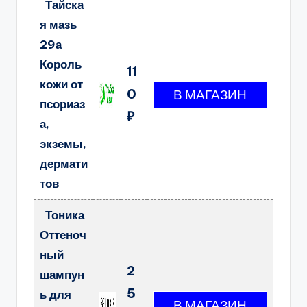
Тайска
я мазь
29а
Король
11
кожи от
0
псориаз
₽
а,
экземы,
дермати
тов
Тоника
Оттеноч
ный
2
шампун
5
ь для