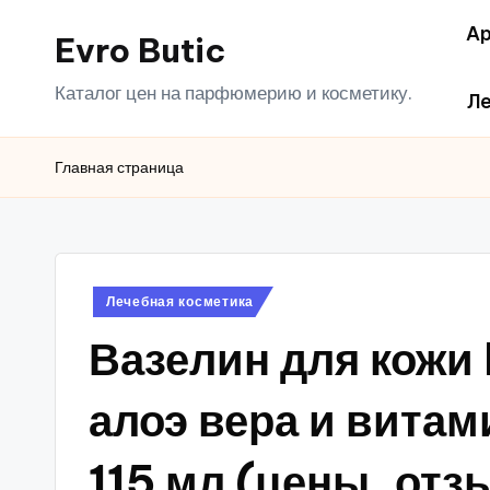
Ар
Evro Butic
Перейти
к
Каталог цен на парфюмерию и косметику.
Ле
содержимому
Главная страница
Опубликовано
Лечебная косметика
в
Вазелин для кожи
алоэ вера и вита
115 мл (цены, отз