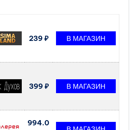
239 ₽
399 ₽
994.0