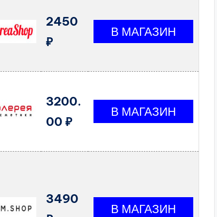
2450
₽
3200.
00 ₽
3490