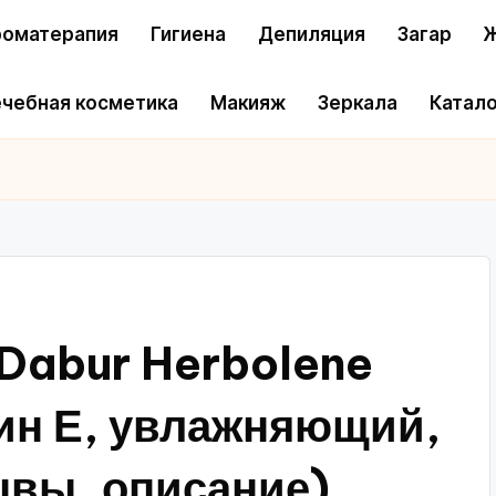
оматерапия
Гигиена
Депиляция
Загар
Ж
чебная косметика
Макияж
Зеркала
Катало
 Dabur Herbolene
мин Е, увлажняющий,
ывы, описание)