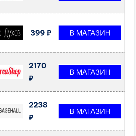
399 ₽
2170
₽
2238
₽