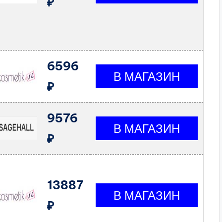
₽
6596
₽
9576
₽
13887
₽