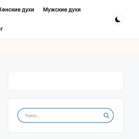
енские духи
Мужские духи
г