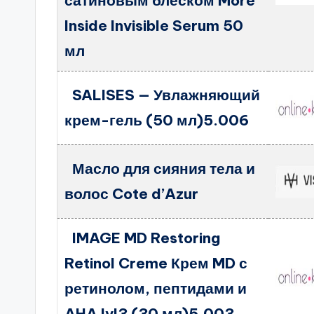
сатиновым блеском More
Inside Invisible Serum 50
мл
SALISES — Увлажняющий
крем-гель (50 мл)5.006
Масло для сияния тела и
волос Cote d’Azur
IMAGE MD Restoring
Retinol Creme Крем MD с
ретинолом, пептидами и
AHA lvl3 (30 мл)5.003