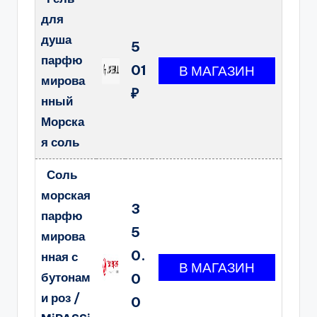
для
душа
5
парфю
01
мирова
₽
нный
Морска
я соль
Соль
морская
3
парфю
5
мирова
0.
нная с
бутонам
0
и роз /
0