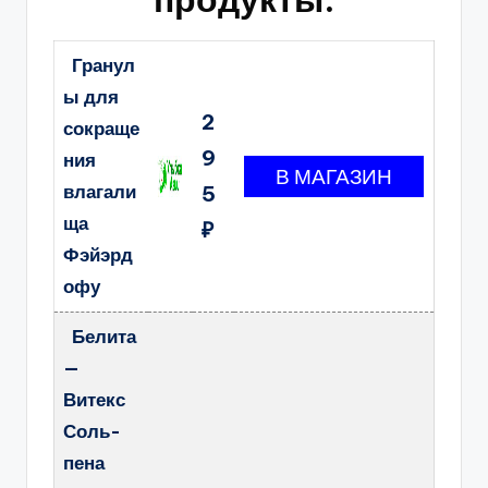
Гранул
ы для
2
сокраще
9
ния
влагали
5
ща
₽
Фэйэрд
офу
Белита
—
Витекс
Соль-
пена