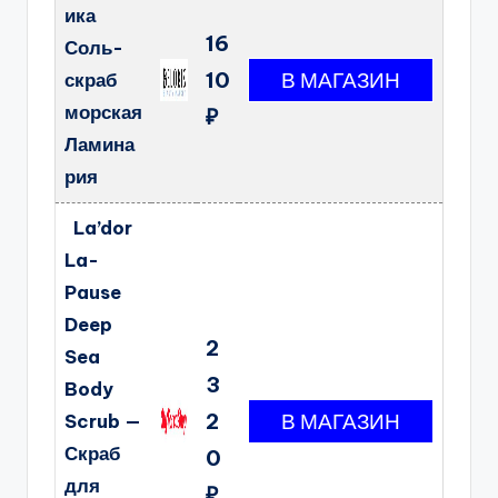
ика
16
Соль-
10
скраб
морская
₽
Ламина
рия
La’dor
La-
Pause
Deep
2
Sea
3
Body
2
Scrub —
Скраб
0
для
₽