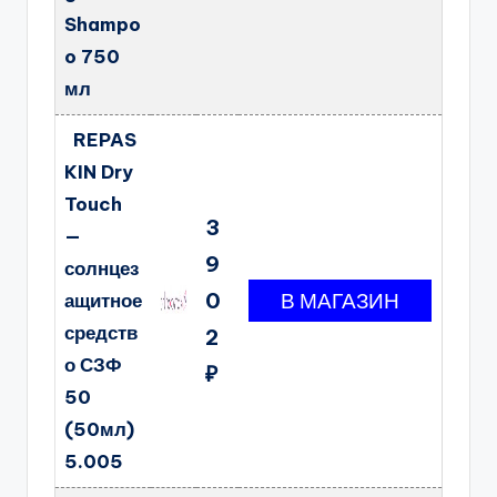
Shampo
o 750
мл
REPAS
KIN Dry
Touch
3
—
9
солнцез
0
ащитное
средств
2
о СЗФ
₽
50
(50мл)
5.005