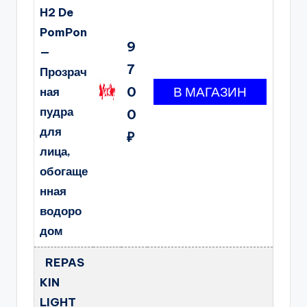
H2 De
PomPon
9
—
7
Прозрач
0
ная
пудра
0
для
₽
лица,
обогаще
нная
водоро
дом
REPAS
KIN
LIGHT