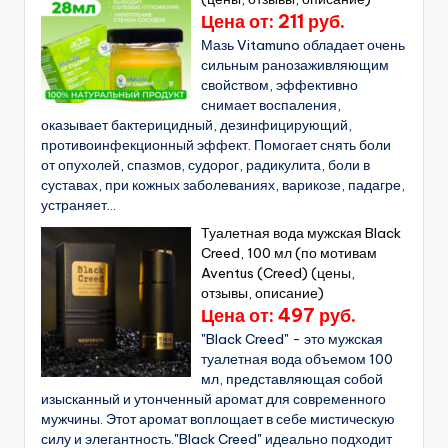
Цена от: 211 руб.
Мазь Vitamuno обладает очень
сильным ранозаживляющим
свойством, эффективно
снимает воспаления,
оказывает бактерицидный, дезинфицирующий,
противоинфекционный эффект. Помогает снять боли
от опухолей, спазмов, судорог, радикулита, боли в
суставах, при кожных заболеваниях, варикозе, падагре,
устраняет...
Туалетная вода мужская Black
Creed, 100 мл (по мотивам
Aventus (Creed) (цены,
отзывы, описание)
Цена от: 497 руб.
"Black Creed" - это мужская
туалетная вода объемом 100
мл, представляющая собой
изысканный и утонченный аромат для современного
мужчины. Этот аромат воплощает в себе мистическую
силу и элегантность."Black Creed" идеально подходит