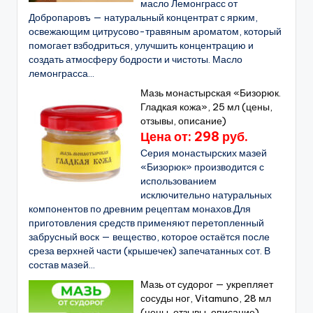
масло Лемонграсс от
Добропаровъ — натуральный концентрат с ярким,
освежающим цитрусово-травяным ароматом, который
помогает взбодриться, улучшить концентрацию и
создать атмосферу бодрости и чистоты. Масло
лемонграсса...
Мазь монастырская «Бизорюк.
Гладкая кожа», 25 мл (цены,
отзывы, описание)
Цена от: 298 руб.
Серия монастырских мазей
«Бизорюк» производится с
использованием
исключительно натуральных
компонентов по древним рецептам монахов.Для
приготовления средств применяют перетопленный
забрусный воск — вещество, которое остаётся после
среза верхней части (крышечек) запечатанных сот. В
состав мазей...
Мазь от судорог — укрепляет
сосуды ног, Vitamuno, 28 мл
(цены, отзывы, описание)