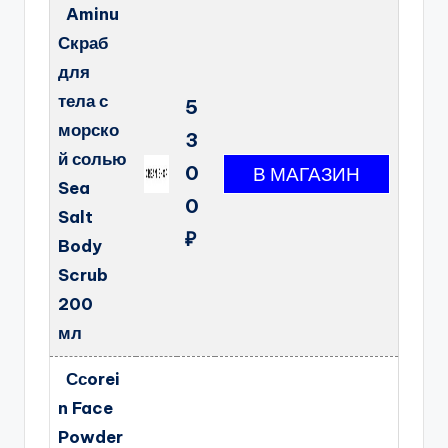
Aminu
Скраб
для
тела с
5
морско
3
й солью
0
Sea
0
Salt
₽
Body
Scrub
200
мл
Ссorei
n Face
Powder