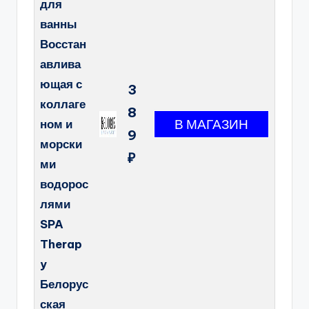
для
ванны
Восстан
авлива
ющая с
3
коллаге
8
ном и
9
морски
₽
ми
водорос
лями
SPA
Therap
y
Белорус
ская