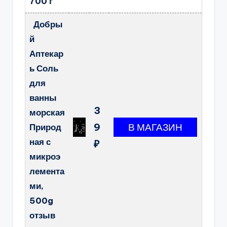
700 г
Добры
й
Аптекар
ь Соль
для
ванны
3
морская
9
Природ
ная с
₽
микроэ
лемента
ми,
500g
отзыв