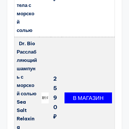
тела с
морско
й
солью
Dr. Bio
Расслаб
ляющий
шампун
ь с
2
морско
5
й солью
9
Sea
0
Salt
₽
Relaxin
g