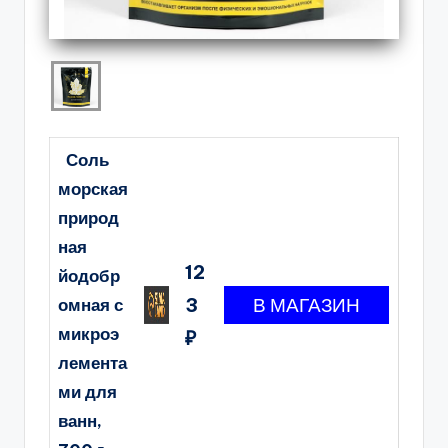
Соль
морская
природ
ная
12
йодобр
3
омная с
микроэ
₽
лемента
ми для
ванн,