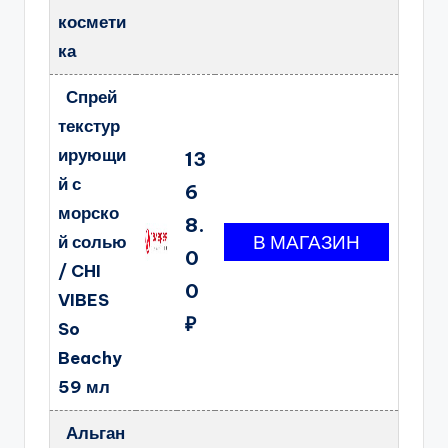
космети
ка
Спрей
текстур
ирующи
13
й с
6
морско
8.
й солью
0
/ CHI
0
VIBES
₽
So
Beachy
59 мл
Альган