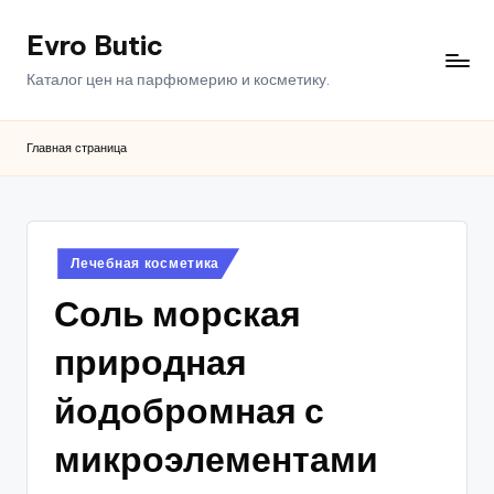
Evro Butic
Перейти
к
Каталог цен на парфюмерию и косметику.
содержимому
Главная страница
Опубликовано
Лечебная косметика
в
Соль морская
природная
йодобромная с
микроэлементами