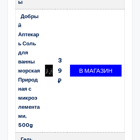
ы
Добры
й
Аптекар
ь Соль
для
3
ванны
9
морская
Природ
₽
ная с
микроэ
лемента
ми,
500g
Гель