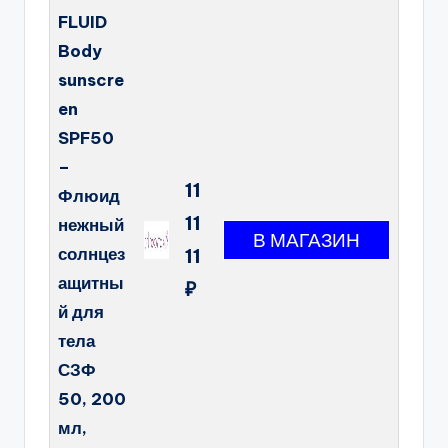
FLUID
Body
sunscre
en
SPF50
–
11
Флюид
11
нежный
солнцез
11
ащитны
₽
й для
тела
СЗФ
50, 200
мл,