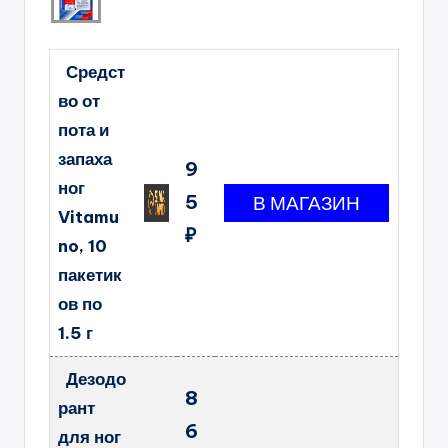
Средст
во от
пота и
запаха
9
ног
5
Vitamu
₽
no, 10
пакетик
ов по
1.5 г
Дезодо
8
рант
6
для ног