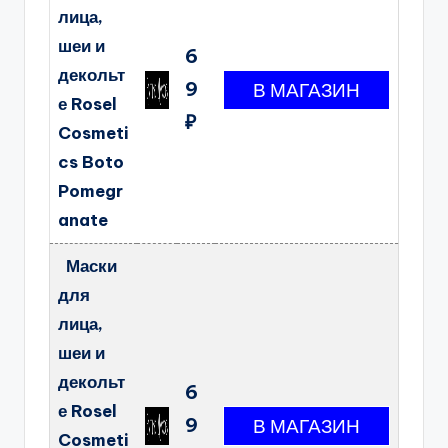
лица,
шеи и
6
декольт
9
е Rosel
₽
Cosmeti
cs Boto
Pomegr
anate
Маски
для
лица,
шеи и
декольт
6
е Rosel
9
Cosmeti