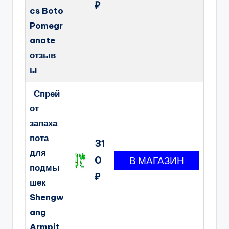
₽
cs Boto
Pomegr
anate
отзыв
ы
Спрей
от
запаха
пота
31
для
0
подмы
₽
шек
Shengw
ang
Armpit