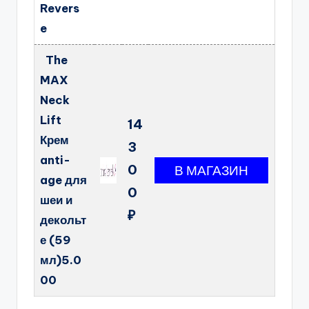
Revers
e
The
MAX
Neck
Lift
14
Крем
3
anti-
0
age для
0
шеи и
₽
декольт
е (59
мл)5.0
00