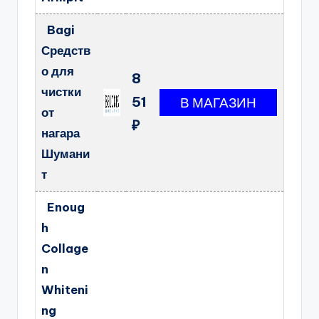
Bagi
Средств
о для
8
чистки
51
от
₽
нагара
Шумани
т
Enoug
h
Collage
n
Whiteni
ng