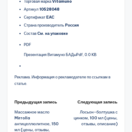
Торговая марка
Vitamuno
Артикул
10528048
Сертификат
ЕАС
Страна производитель
Россия
Состав
См. на упаковке
PDF
Презентация Витамуно БАДы
Pdf, 0.0 KB
Реклама. Информация о рекламодателе по ссылкам в
статье.
Навигация
Предыдущая запись
Следующая запись
Массажное масло
Лосьон-болтушка с
записи
Mirrolla
цинком, 100 мл (цены,
антицеллюлитное, 150
отзывы, описание)
мл (цены, отзывы,