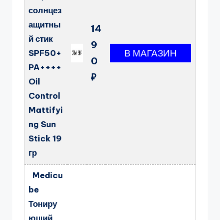
солнцез
ащитны
14
й стик
9
SPF50+
0
PA++++
₽
Oil
Control
Mattifyi
ng Sun
Stick 19
гр
Medicu
be
Тониру
ющий