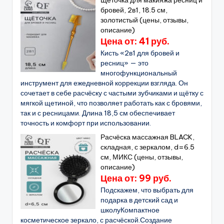
Щёточка для макияжа ресниц и
бровей, 2в1, 18.5 см,
золотистый (цены, отзывы,
описание)
Цена от: 41 руб.
Кисть «2в1 для бровей и
ресниц» — это
многофункциональный
инструмент для ежедневной коррекции взгляда. Он
сочетает в себе расчёску с частыми зубчиками и щётку с
мягкой щетиной, что позволяет работать как с бровями,
так и с ресницами. Длина 18,5 см обеспечивает
точность и комфорт при использовании.
Расчёска массажная BLACK,
складная, с зеркалом, d=6.5
см, МИКС (цены, отзывы,
описание)
Цена от: 99 руб.
Подскажем, что выбрать для
подарка в детский сад и
школуКомпактное
косметическое зеркало, с расчёской.Создание