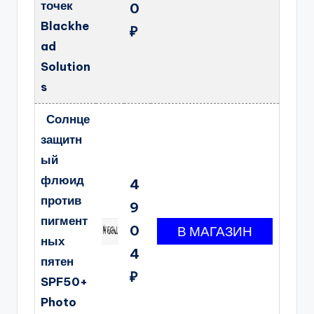
точек
0
Blackhe
₽
ad
Solution
s
Солнце
защитн
ый
флюид
4
против
9
пигмент
0
ных
4
пятен
₽
SPF50+
Photo