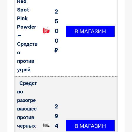
Red
Spot
2
Pink
5
Powder
0
—
0
Средств
₽
о
против
угрей
Средст
во
разогре
2
вающее
9
против
4
черных