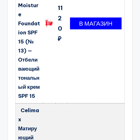
Moistur
11
e
2
Foundat
0
ion SPF
₽
15 (№
13) —
Отбели
вающий
тональн
ый крем
SPF 15
Celima
x
Матиру
ющий