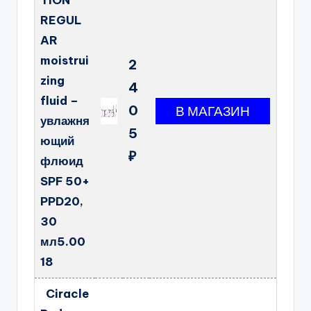
TION
REGUL
AR
moistrui
2
zing
4
fluid –
0
увлажня
5
ющий
₽
флюид
SPF 50+
PPD20,
30
мл5.00
18
Ciracle