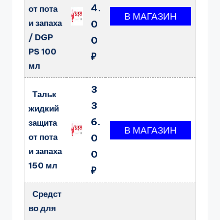
4.
от пота
и запаха
0
/ DGP
0
PS 100
₽
мл
3
Тальк
3
жидкий
6.
защита
от пота
0
и запаха
0
150 мл
₽
Средст
во для