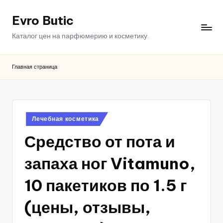
Evro Butic
Перейти
к
Каталог цен на парфюмерию и косметику.
содержимому
Главная страница
Опубликовано
Лечебная косметика
в
Средство от пота и
запаха ног Vitamuno,
10 пакетиков по 1.5 г
(цены, отзывы,