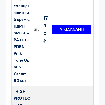
солнцез
ащитны
17
й крем с
9
ПДРН
SPF50+
0
PA++++
₽
PDRN
Pink
Tone Up
Sun
Cream
50 мл
HIGH
PROTEC