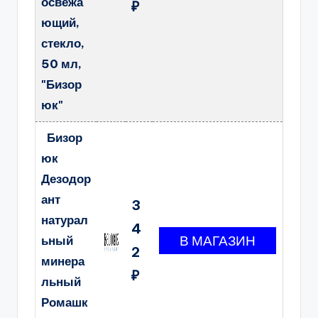
освежа
₽
ющий,
стекло,
50 мл,
"Бизор
юк"
Бизор
юк
Дезодор
ант
3
натурал
4
ьный
2
минера
₽
льный
Ромашк