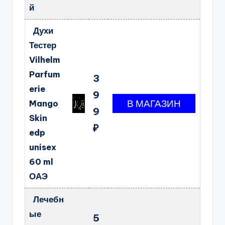
й
Духи
Тестер
Vilhelm
Parfum
3
erie
9
Mango
9
Skin
₽
edp
unisex
60 ml
ОАЭ
Лечебн
ые
5