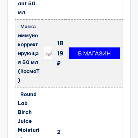
ant 50
мл
Маска
иммуно
18
коррект
19
ирующа
я 50 мл
₽
(КосмоТ
)
Round
Lab
Birch
Juice
Moisturi
2