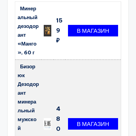
Минер
альный
15
дезодор
9
ант
₽
«Манго
», 60 г
Бизор
юк
Дезодор
ант
минера
4
льный
8
мужско
й
0