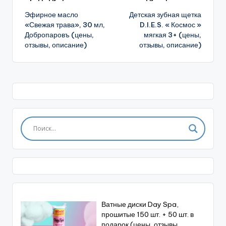
Навигация
Эфирное масло
Детская зубная щетка
записи
«Свежая трава», 30 мл,
D.I.E.S. « Космос »
Добропаровъ (цены,
мягкая 3+ (цены,
отзывы, описание)
отзывы, описание)
Ватные диски Day Spa,
прошитые 150 шт. + 50 шт. в
подарок (цены, отзывы,