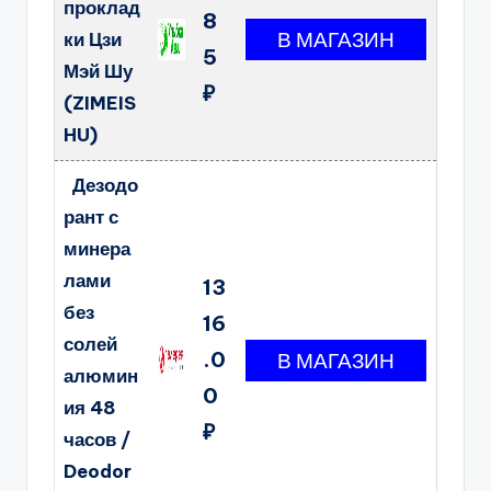
проклад
8
ки Цзи
5
Мэй Шу
₽
(ZIMEIS
HU)
Дезодо
рант с
минера
лами
13
без
16
солей
.0
алюмин
0
ия 48
₽
часов /
Deodor