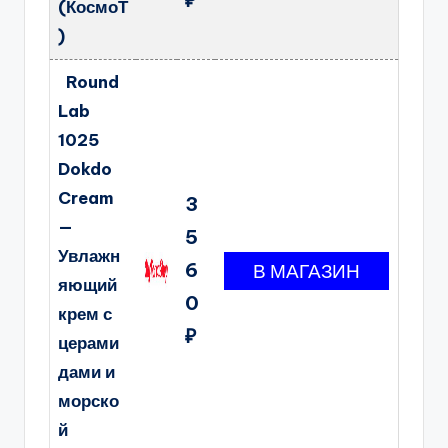
(КосмоТ
)
Round
Lab
1025
Dokdo
Cream
3
—
5
Увлажн
6
яющий
0
крем с
₽
церами
дами и
морско
й