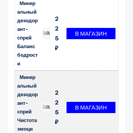
Минер
альный
2
дезодор
2
ант-
спрей
5
Баланс
₽
бодрост
и
Минер
альный
2
дезодор
2
ант-
спрей
5
Чистота
₽
эмоци