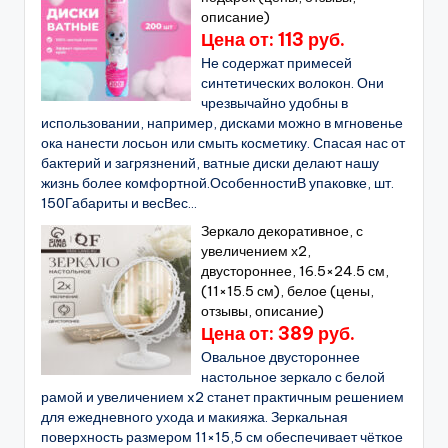
описание)
Цена от: 113 руб.
Не содержат примесей
синтетических волокон. Они
чрезвычайно удобны в
использовании, например, дисками можно в мгновенье
ока нанести лосьон или смыть косметику. Спасая нас от
бактерий и загрязнений, ватные диски делают нашу
жизнь более комфортной.ОсобенностиВ упаковке, шт.
150Габариты и весВес...
Зеркало декоративное, с
увеличением х2,
двустороннее, 16.5×24.5 см,
(11×15.5 см), белое (цены,
отзывы, описание)
Цена от: 389 руб.
Овальное двустороннее
настольное зеркало с белой
рамой и увеличением x2 станет практичным решением
для ежедневного ухода и макияжа. Зеркальная
поверхность размером 11×15,5 см обеспечивает чёткое