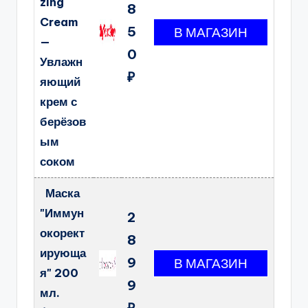
zing
8
Cream
5
—
0
Увлажн
₽
яющий
крем с
берёзов
ым
соком
Маска
"Иммун
2
окорект
8
ирующа
9
я" 200
9
мл.
₽