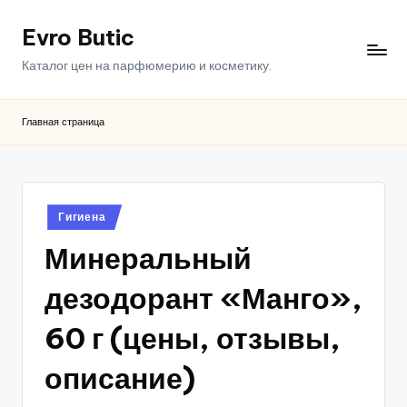
Evro Butic
Перейти
к
Каталог цен на парфюмерию и косметику.
содержимому
Главная страница
Опубликовано
Гигиена
в
Минеральный
дезодорант «Манго»,
60 г (цены, отзывы,
описание)