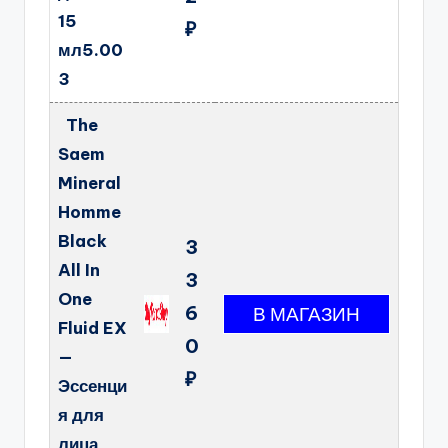
15
₽
мл5.00
3
The
Saem
Mineral
Homme
Black
3
All In
3
One
6
Fluid EX
0
—
₽
Эссенци
я для
лица