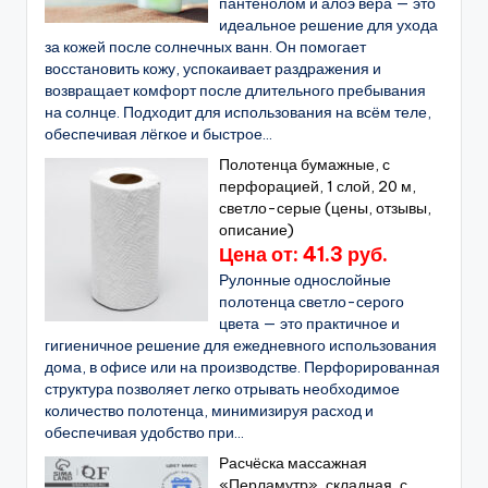
пантенолом и алоэ вера — это
идеальное решение для ухода
за кожей после солнечных ванн. Он помогает
восстановить кожу, успокаивает раздражения и
возвращает комфорт после длительного пребывания
на солнце. Подходит для использования на всём теле,
обеспечивая лёгкое и быстрое...
Полотенца бумажные, с
перфорацией, 1 слой, 20 м,
светло-серые (цены, отзывы,
описание)
Цена от: 41.3 руб.
Рулонные однослойные
полотенца светло-серого
цвета — это практичное и
гигиеничное решение для ежедневного использования
дома, в офисе или на производстве. Перфорированная
структура позволяет легко отрывать необходимое
количество полотенца, минимизируя расход и
обеспечивая удобство при...
Расчёска массажная
«Перламутр», складная, с