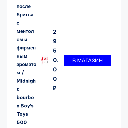
после
бритья
с
ментол
2
ом и
9
фирмен
5
ным
0.
аромато
0
м /
0
Midnigh
₽
t
bourbo
n Boy’s
Toys
500