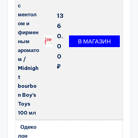
с
ментол
13
ом и
6
фирмен
0.
ным
0
аромато
0
м /
₽
Midnigh
t
bourbo
n Boy’s
Toys
100 мл
Одеко
лон