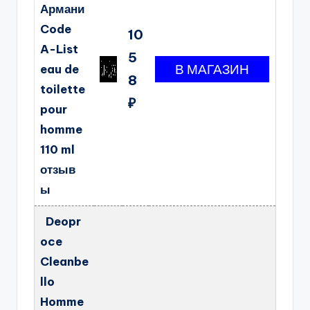
Армани
Code
10
A-List
5
eau de
8
toilette
₽
pour
homme
110 ml
отзыв
ы
Deopr
oce
Cleanbe
llo
Homme