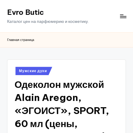
Evro Butic
Перейти
к
Каталог цен на парфюмерию и косметику.
содержимому
Главная страница
Опубликовано
Мужские духи
в
Одеколон мужской
Alain Aregon,
«ЭГОИСТ», SPORT,
60 мл (цены,