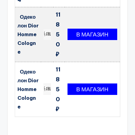
4
11
Одеко
8
лон Dior
5
Homme
Cologn
0
e
₽
11
Одеко
8
лон Dior
5
Homme
Cologn
0
e
₽