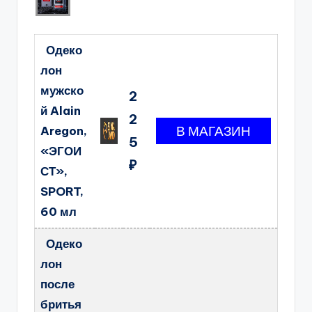
Одеко
лон
мужско
2
й Alain
2
Aregon,
5
«ЭГОИ
₽
СТ»,
SPORT,
60 мл
Одеко
лон
после
бритья