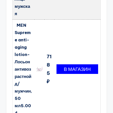
мужска
я
MEN
Suprem
e anti-
aging
lotion-
71
Лосьон
8
антивоз
5
растной
₽
д/
мужчин,
50
мл5.00