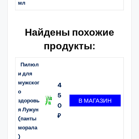
мл
Найдены похожие
продукты:
Пилюл
и для
мужског
4
о
5
здоровь
0
я Лужун
₽
(панты
морала
)