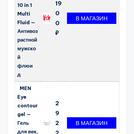
19
10 in 1
0
Multi
Fluid —
0
Антивоз
₽
растной
мужско
й
флюи
д
MEN
Eye
2
contour
9
gel —
2
Гель
для век,
2