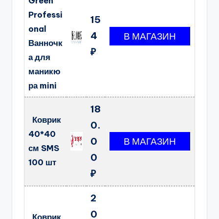
Green
Professi
15
onal
4
Ванночк
₽
а для
маникю
ра mini
18
Коврик
0.
40*40
0
см SMS
0
100 шт
₽
2
0
Коврик