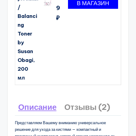
/
9
Balanci
₽
ng
Toner
by
Susan
Obagi,
200
мл
Описание
Отзывы (2)
Представляем Вашему вниманию универсальное
решение для ухода за кистями — компактный и