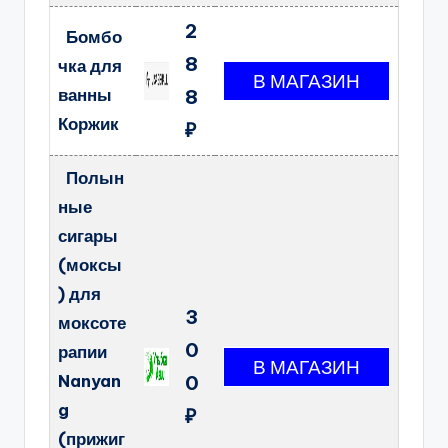
2
Бомбо
8
чка для
ванны
8
Коржик
₽
Полын
ные
сигары
(моксы
) для
3
моксоте
0
рапии
Nanyan
0
g
₽
(прижиг