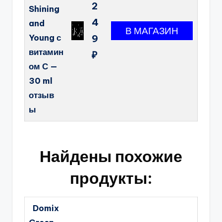
2
Shining
4
and
Young с
9
витамин
₽
ом С —
30 ml
отзыв
ы
Найдены похожие
продукты:
Domix