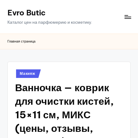
Evro Butic
Перейти
к
Каталог цен на парфюмерию и косметику.
содержимому
Главная страница
Опубликовано
Макияж
в
Ванночка — коврик
для очистки кистей,
15×11 см, МИКС
(цены, отзывы,