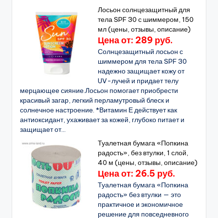
Лосьон солнцезащитный для
тела SPF 30 с шиммером, 150
мл (цены, отзывы, описание)
Цена от: 289 руб.
Солнцезащитный лосьон с
шиммером для тела SPF 30
надежно защищает кожу от
UV-лучей и придает телу
мерцающее сияние.Лосьон помогает приобрести
красивый загар, легкий перламутровый блеск и
солнечное настроение. *Витамин Е действует как
антиоксидант, ухаживает за кожей, глубоко питает и
защищает от...
Туалетная бумага «Попкина
радость», без втулки, 1 слой,
40 м (цены, отзывы, описание)
Цена от: 26.5 руб.
Туалетная бумага «Попкина
радость» без втулки — это
практичное и экономичное
решение для повседневного