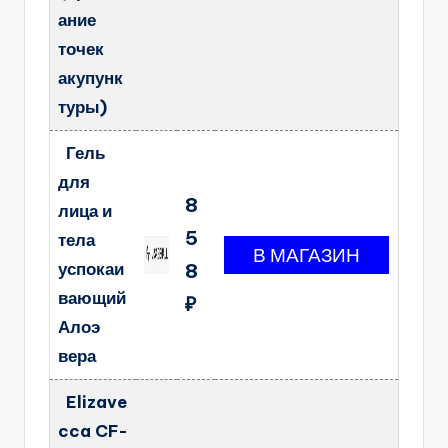
ание
точек
акупунк
туры)
Гель
для
8
лица и
5
тела
успокаи
8
вающий
₽
Алоэ
вера
Elizave
cca CF-