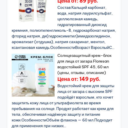
Цена от: 89 руб.
Состав:Кальций карбонат,
вода, натрия лаурилсульфат,
целлюлозная камедь,
гидратированный диоксид
кремния, полиэтиленгликоль-8, гидрокарбонат натрия,
фторид натрия, ди(гидроксиметил)имидазолидинон,
ароматизат (отдушка), натрия сахаринат, ментол,
ксантановая камедь.ОсобенностиВозраст ВзрослыйС...
Солнцезащитный крем-блок
для лица от загара Floresan
водостойкий SPF 45, 60 мл
(цены, отзывы, описание)
Цена от: 149 руб.
Водостойкий крем для защиты
лица от загара с высоким SPF
подойдёт взрослым, кто хочет
защитить кожу лица от ультрафиолета во время
пребывания на солнце. Продукт работает как крем для
тела, обеспечивая надёжную защиту и питание
кожи.ОсобенностиОбъём флакона — 60 мл.Подходит
для применения при низких...