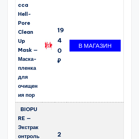
cca
Hell-
Pore
19
Clean
4
Up
Mask —
0
Маска-
₽
пленка
для
очищен
ия пор
BIOPU
RE —
Экстрак
2
онтроль