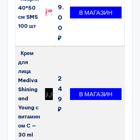
9.
40*50
см SMS
0
100 шт
0
₽
Крем
для
лица
2
Mediva
4
Shining
and
9
Young с
₽
витамин
ом С —
30 ml