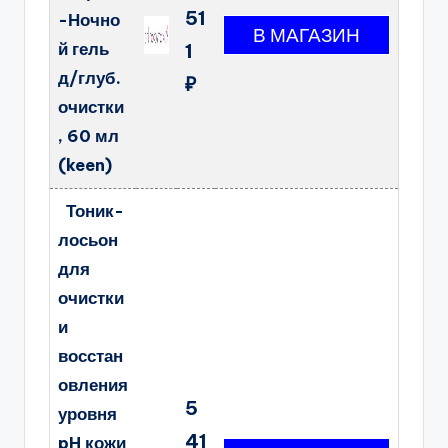
51
-Ночно
й гель
1
д/глуб.
₽
очистки
, 60 мл
(keen)
Тоник-
лосьон
для
очистки
и
восстан
овления
5
уровня
41
pH кожи