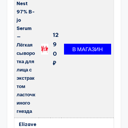
Nest
97% B-
jo
Serum
12
—
9
Лёгкая
сыворо
0
тка для
₽
лица с
экстрак
том
ласточк
иного
гнезда
Elizave