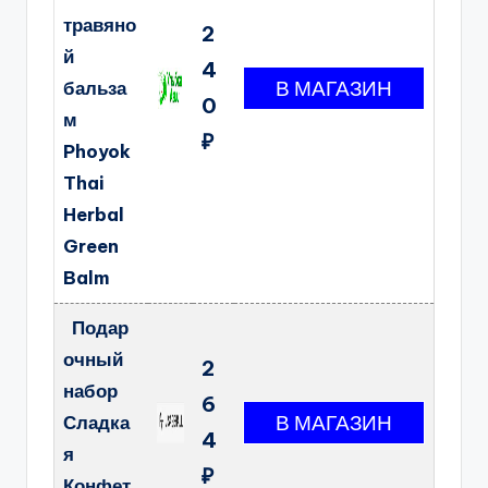
травяно
2
й
4
бальза
0
м
₽
Phoyok
Thai
Herbal
Green
Balm
Подар
очный
2
набор
6
Сладка
4
я
₽
Конфет