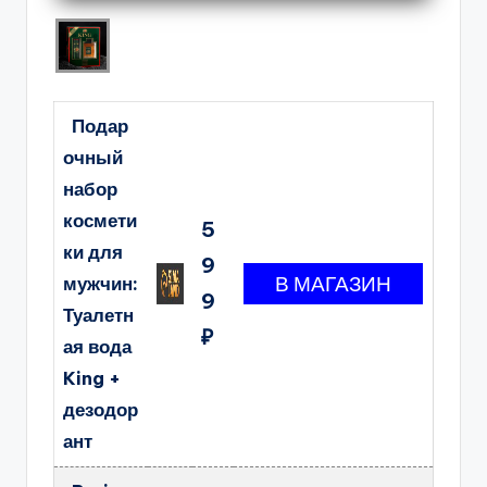
Подар
очный
набор
космети
5
ки для
9
мужчин:
9
Туалетн
₽
ая вода
King +
дезодор
ант