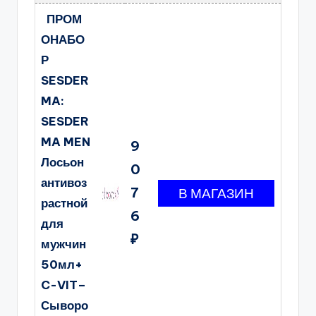
ПРОМ
ОНАБО
Р
SESDER
MA:
SESDER
MA MEN
9
Лосьон
0
антивоз
7
растной
6
для
₽
мужчин
50мл+
C-VIT–
Сыворо