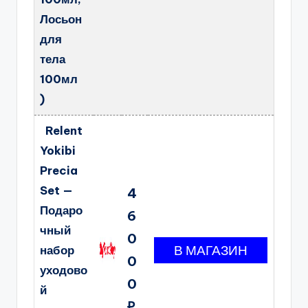
Лосьон
для
тела
100мл
)
Relent
Yokibi
Precia
Set —
4
Подаро
6
чный
0
набор
0
уходово
0
й
₽