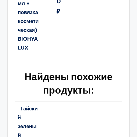
0
мл +
₽
повязка
космети
ческая)
BIOHYA
LUX
Найдены похожие
продукты:
Тайски
й
зелены
й