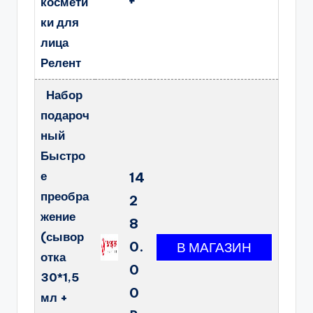
космети
ки для
лица
Релент
Набор
подароч
ный
Быстро
е
14
преобра
2
жение
8
(сывор
0.
отка
0
30*1,5
0
мл +