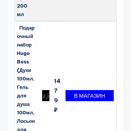
200
мл
Подар
очный
набор
Hugo
Boss
(Духи
100мл,
14
Гель
7
для
9
душа
₽
100мл,
Лосьон
для