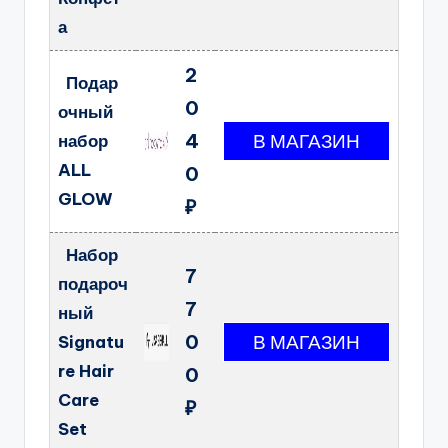
а
2
Подар
0
очный
4
набор
ALL
0
GLOW
₽
Набор
7
подароч
7
ный
0
Signatu
re Hair
0
Care
₽
Set