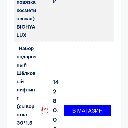
₽
повязка
космети
ческая)
BIOHYA
LUX
Набор
подароч
ный
Шёлков
ый
14
лифтин
2
г
8
(сывор
0.
отка
0
30*1,5