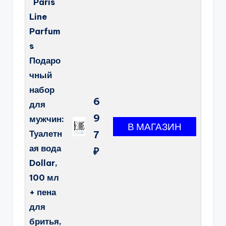
Paris
Line
Parfum
s
Подаро
чный
набор
6
для
9
мужчин:
Туалетн
7
ая вода
₽
Dollar,
100 мл
+ пена
для
бритья,