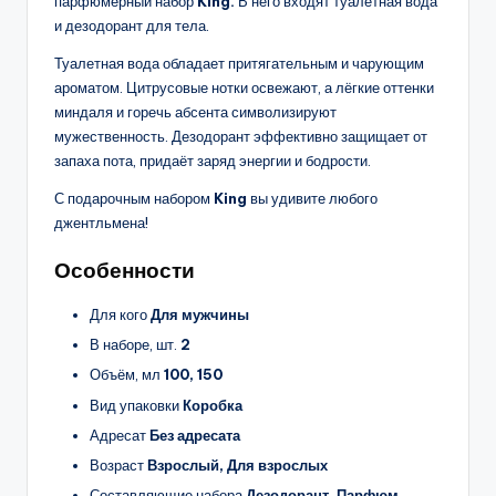
парфюмерный набор
King.
В него входят туалетная вода
и дезодорант для тела.
Туалетная вода обладает притягательным и чарующим
ароматом. Цитрусовые нотки освежают, а лёгкие оттенки
миндаля и горечь абсента символизируют
мужественность. Дезодорант эффективно защищает от
запаха пота, придаёт заряд энергии и бодрости.
С подарочным набором
King
вы удивите любого
джентльмена!
Особенности
Для кого
Для мужчины
В наборе, шт.
2
Объём, мл
100, 150
Вид упаковки
Коробка
Адресат
Без адресата
Возраст
Взрослый, Для взрослых
Составляющие набора
Дезодорант, Парфюм