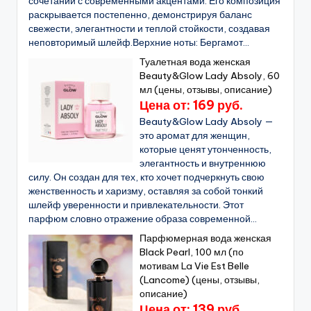
сочетании с современными акцентами. Его композиция
раскрывается постепенно, демонстрируя баланс
свежести, элегантности и теплой стойкости, создавая
неповторимый шлейф.Верхние ноты: Бергамот...
Туалетная вода женская
Beauty&Glow Lady Absoly, 60
мл (цены, отзывы, описание)
Цена от: 169 руб.
Beauty&Glow Lady Absoly —
это аромат для женщин,
которые ценят утонченность,
элегантность и внутреннюю
силу. Он создан для тех, кто хочет подчеркнуть свою
женственность и харизму, оставляя за собой тонкий
шлейф уверенности и привлекательности. Этот
парфюм словно отражение образа современной...
Парфюмерная вода женская
Black Pearl, 100 мл (по
мотивам La Vie Est Belle
(Lancome) (цены, отзывы,
описание)
Цена от: 139 руб.