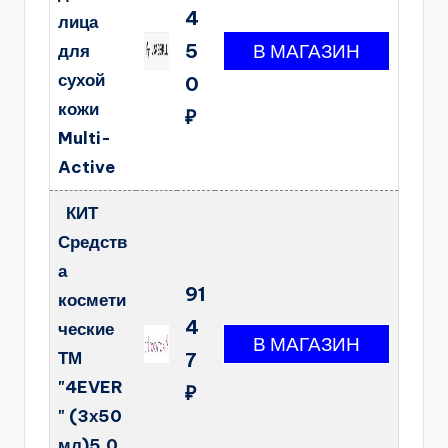
4
лица
5
для
сухой
0
кожи
₽
Multi-
Active
КИТ
Средств
а
91
космети
4
ческие
ТМ
7
"4EVER
₽
" (3х50
мл)5.0