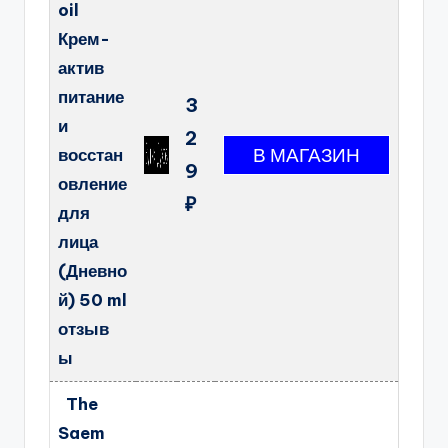
oil
Крем-
актив
питание
3
и
2
восстан
9
овление
₽
для
лица
(Дневно
й) 50 ml
отзыв
ы
The
Saem