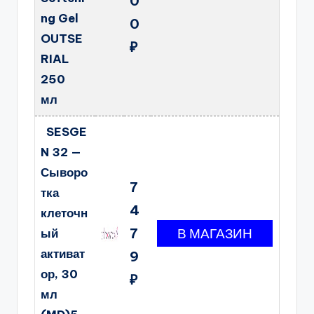
0
ng Gel
0
OUTSE
₽
RIAL
250
мл
SESGE
N 32 —
Сыворо
7
тка
4
клеточн
7
ый
активат
9
ор, 30
₽
мл