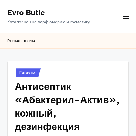
Evro Butic
Перейти
к
Каталог цен на парфюмерию и косметику.
содержимому
Главная страница
Опубликовано
Гигиена
в
Антисептик
«Абактерил-Актив»,
кожный,
дезинфекция