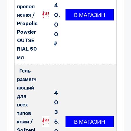
4
пропол
0.
исная /
Propolis
0
Powder
0
OUTSE
₽
RIAL 50
мл
Гель
размягч
ающий
4
для
0
всех
3
типов
5.
кожи /
Softeni