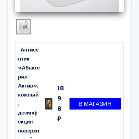
Антисе
птик
«Абакте
рил-
Актив»,
18
кожный
9
,
8
дезинф
₽
екция
поверхн