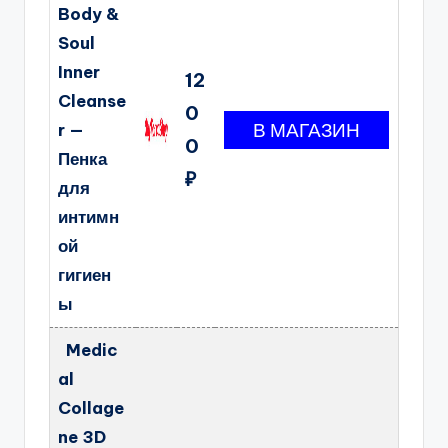
Body &
Soul
Inner
12
Cleanse
0
r —
0
Пенка
₽
для
интимн
ой
гигиен
ы
Medic
al
Collage
ne 3D