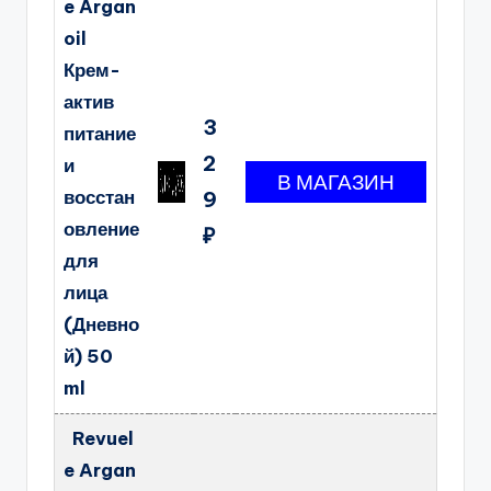
e Argan
oil
Крем-
актив
3
питание
2
и
восстан
9
овление
₽
для
лица
(Дневно
й) 50
ml
Revuel
e Argan