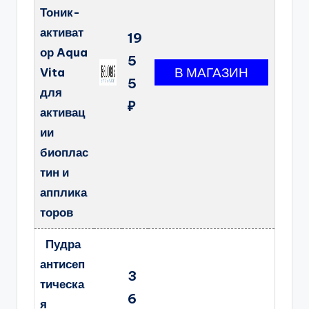
Тоник-
активат
19
ор Aqua
5
Vita
5
для
₽
активац
ии
биоплас
тин и
апплика
торов
Пудра
антисеп
3
тическа
6
я