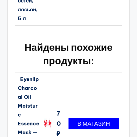
остей,
лосьон,
5 л
Найдены похожие
продукты:
Eyenlip
Charco
al Oil
Moistur
7
e
0
Essence
Mask —
₽