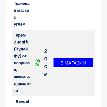
Тканева
я маска
с
углем
Крем
Zudaifu
(Зудай
2
фу) от
0
псориаз
0
а,
₽
экземы,
дермати
та
Revuel