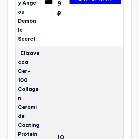
y Ange
9
ou
₽
Demon
le
Secret
Elizave
cca
Cer-
100
Collage
n
Cerami
de
Coating
Protein
10