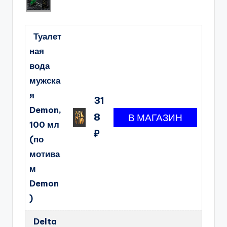
Туалет
ная
вода
мужска
я
31
Demon,
8
100 мл
₽
(по
мотива
м
Demon
)
Delta