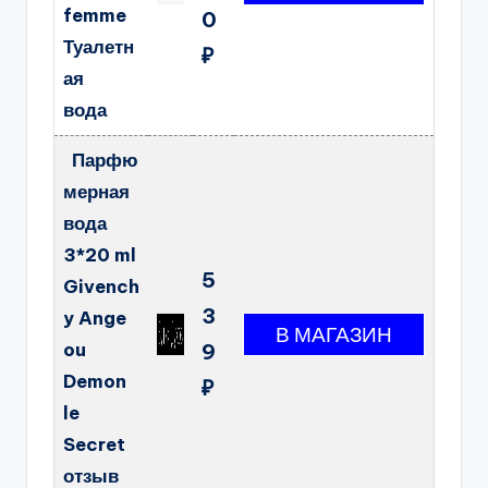
femme
0
Туалетн
₽
ая
вода
Парфю
мерная
вода
3*20 ml
5
Givench
3
y Ange
ou
9
Demon
₽
le
Secret
отзыв