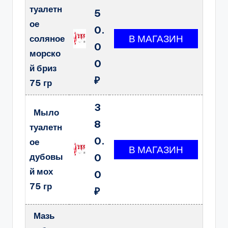
туалетн
5
ое
0.
соляное
0
морско
0
й бриз
₽
75 гр
3
Мыло
8
туалетн
0.
ое
дубовы
0
й мох
0
75 гр
₽
Мазь