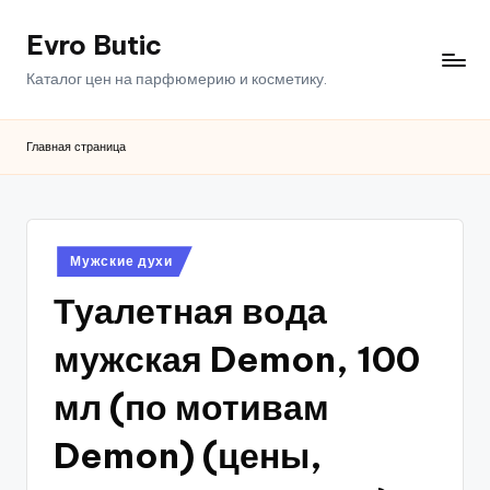
Evro Butic
Перейти
к
Каталог цен на парфюмерию и косметику.
содержимому
Главная страница
Опубликовано
Мужские духи
в
Туалетная вода
мужская Demon, 100
мл (по мотивам
Demon) (цены,