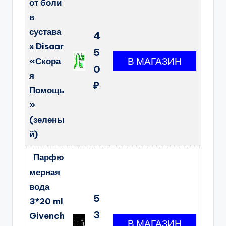
от боли
в
сустава
4
х Disaar
5
«Скора
0
я
₽
Помощь
»
(зелены
й)
Парфю
мерная
вода
5
3*20 ml
3
Givench