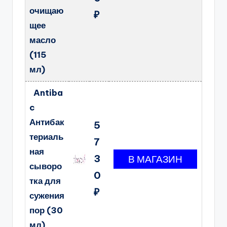
очищаю
₽
щее
масло
(115
мл)
Antiba
c
Антибак
5
териаль
7
ная
3
сыворо
0
тка для
₽
сужения
пор (30
мл)