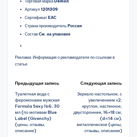
Торговая марка
Demon
Артикул
1201309
Сертификат
ЕАС
Страна производитель
Россия
Состав
См. на упаковке
Реклама. Информация о рекламодателе по ссылкам в
статье.
Навигация
Предыдущая запись
Следующая запись
Туалетная вода с
Зеркало настольное, с
записи
феромонами мужская
увеличением х2,
Formula Sexy №6, 30
круглое, настенное,
мл (по мотивам Blue
двустороннее, 16×18 см,
Label (Givenchy)
(d=14 см),
(цены, отзывы,
металлическое (цены,
описание)
отзывы, описание)