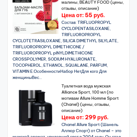
малины, BEAUTY FOOD (цены,
отзывы, описание)
Цена от: 55 руб.
Состав: TRIFLUOPROPYL
CYCLOPENTASILOXANE,
TRIFLUOROPROPYL
CYCLOTETRASILOXANE, SILICA DIMETHYL SILYLATE,
TRIFLUOROPROPYL DIMETHICONE /
TRIFLUOROPROPYL pINYLDIMETHICONE
CROSSPOLYMER, SODIUM HYALURONATE,
TOCOPHEROL, ETHANOL, SQUALANE, PARFUM,
VITAMIN E.ОсобенностиНабор НетДля кого Для
женщиныВес...
Туалетная вода мужская
Alliance Sport, 100 мл (по
мотивам Allure Homme Sport
(Chanel) (цены, отзывы,
описание)
Цена от: 299 руб.
Chanel Allure Sport (Шанель
Аллюр Спорт) от Chanel – это
мужской аромат, увидевший свет в 2004 году. Он стал