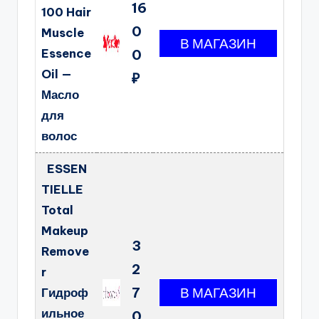
16
100 Hair
0
Muscle
Essence
0
Oil —
₽
Масло
для
волос
ESSEN
TIELLE
Total
Makeup
3
Remove
2
r
7
Гидроф
ильное
0