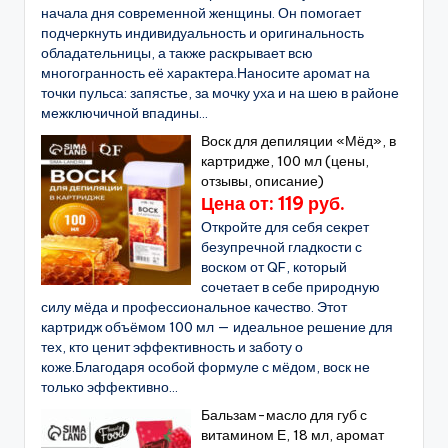
начала дня современной женщины. Он помогает
подчеркнуть индивидуальность и оригинальность
обладательницы, а также раскрывает всю
многогранность её характера.Наносите аромат на
точки пульса: запястье, за мочку уха и на шею в районе
межключичной впадины...
Воск для депиляции «Мёд», в
картридже, 100 мл (цены,
отзывы, описание)
Цена от: 119 руб.
Откройте для себя секрет
безупречной гладкости с
воском от QF, который
сочетает в себе природную
силу мёда и профессиональное качество. Этот
картридж объёмом 100 мл — идеальное решение для
тех, кто ценит эффективность и заботу о
коже.Благодаря особой формуле с мёдом, воск не
только эффективно...
Бальзам-масло для губ с
витамином Е, 18 мл, аромат