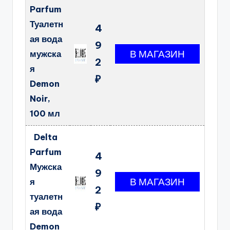
Parfum
Туалетн
4
ая вода
9
мужска
2
я
₽
Demon
Noir,
100 мл
Delta
Parfum
4
Мужска
9
я
2
туалетн
₽
ая вода
Demon