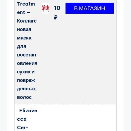
Treatm
10
ent —
₽
Коллаге
новая
маска
для
восстан
овления
сухих и
повреж
дённых
волос
Elizave
cca
Cer-