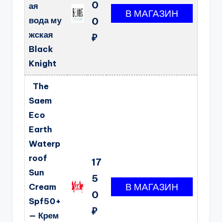
0
ая
вода му
0
жская
₽
Black
Knight
The
Saem
Eco
Earth
Waterp
roof
17
Sun
5
Cream
0
Spf50+
₽
— Крем