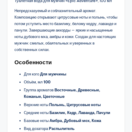
Туалетная вода для мужчин «Epic Adventure», 100 мл
Непредсказуемый и соблазнительный аромат.
Композицию открывают цитрусовые ноты и полынь, чтобы
потом уступить место базилику, белому кедру, лаванде и
пачули. Завершающие аккорды — яркие и насыщенные
ноты дубового мха, амбры и кожи. Создан для настоящих
мужчин: смелых, обаятельных и уверенных в
собственных силах.
Особенности
Для кого
Для мужчины
Объём, мл
100
Группа ароматов
Восточные, Древесные,
Кожаные, Цветочные
Верхние ноты
Полынь, Цитрусовые ноты
Средние ноты
Базилик, Кедр, Лаванда, Пачули
Базовые ноты
Амбра, Дубовый мох, Кожа
Вид дозатора
Распылитель