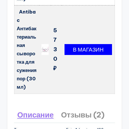
Antiba
c
Антибак
5
териаль
7
ная
3
сыворо
0
тка для
₽
сужения
пор (30
мл)
Описание
Отзывы (2)