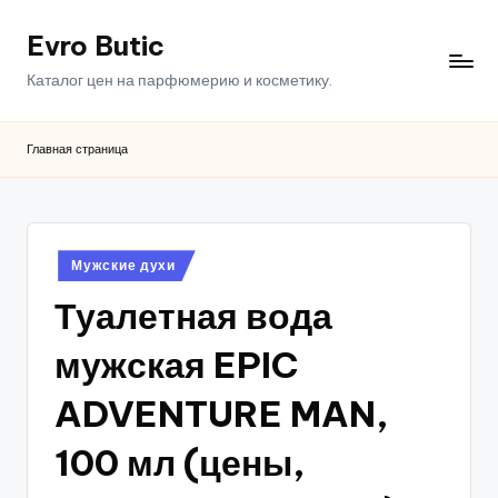
Evro Butic
Перейти
к
Каталог цен на парфюмерию и косметику.
содержимому
Главная страница
Опубликовано
Мужские духи
в
Туалетная вода
мужская EPIC
ADVENTURE MAN,
100 мл (цены,