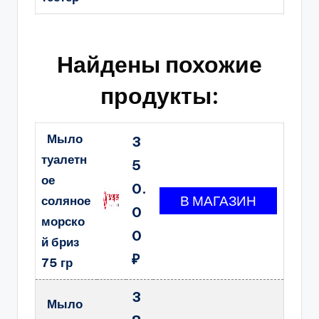
Найдены похожие
продукты:
Мыло
3
туалетн
5
ое
0.
соляное
0
морско
0
й бриз
₽
75 гр
3
Мыло