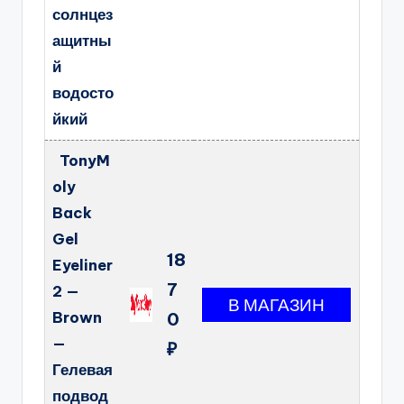
солнцез
ащитны
й
водосто
йкий
TonyM
oly
Back
Gel
18
Eyeliner
7
2 —
Brown
0
—
₽
Гелевая
подвод