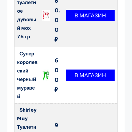
8
туалетн
0.
ое
дубовы
0
й мох
0
75 гр
₽
Супер
6
королев
0
ский
черный
0
мураве
₽
й
Shirley
May
9
Туалетн