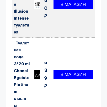
5
я
0
Illusion
₽
Intense
туалетн
ая
Туалет
ная
вода
5
3*20 ml
3
Chanel
Egoiste
9
Platinu
₽
m
отзыв
ы