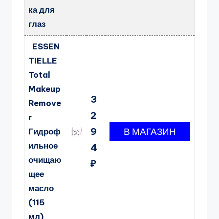
ка для
глаз
ESSEN
TIELLE
Total
Makeup
3
Remove
2
r
9
Гидроф
ильное
4
очищаю
₽
щее
масло
(115
мл)