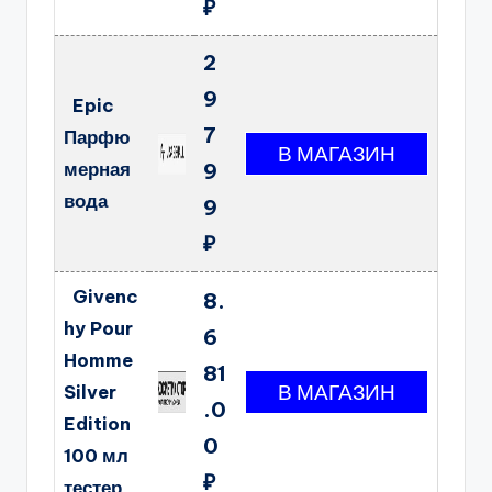
₽
2
9
Epic
7
Парфю
мерная
9
вода
9
₽
Givenc
8.
hy Pour
6
Homme
81
Silver
.0
Edition
0
100 мл
₽
тестер