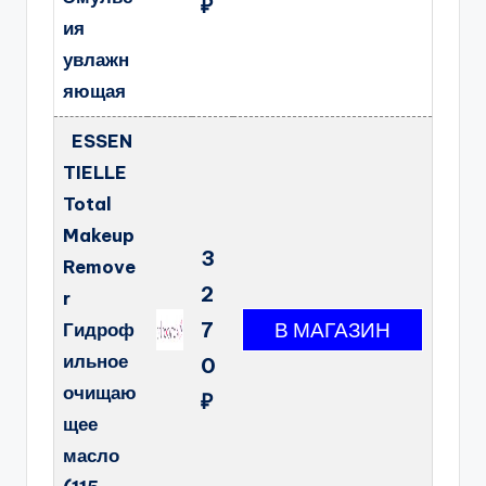
₽
ия
увлажн
яющая
ESSEN
TIELLE
Total
Makeup
3
Remove
2
r
7
Гидроф
ильное
0
очищаю
₽
щее
масло