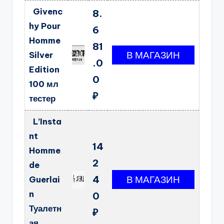
Givenc
8.
hy Pour
6
Homme
81
Silver
.0
Edition
0
100 мл
₽
тестер
L’Insta
nt
14
Homme
2
de
4
Guerlai
n
0
Туалетн
₽
ая