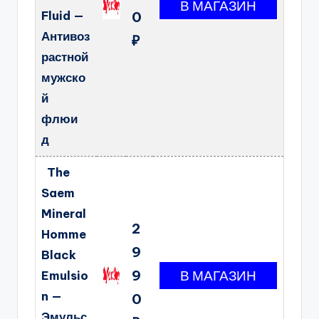
Fluid —
0
Антивоз
₽
растной
мужско
й
флюи
д
The
Saem
Mineral
2
Homme
9
Black
9
Emulsio
n —
0
Эмульс