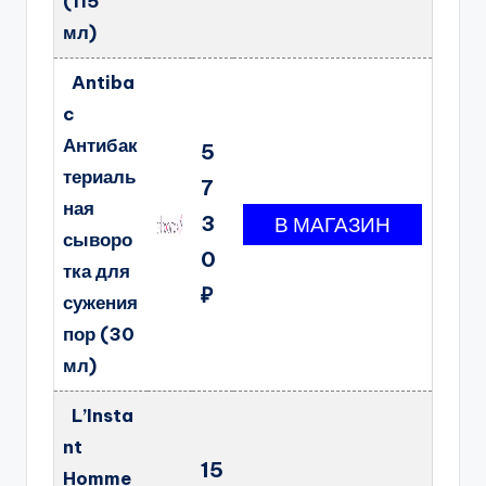
(115
мл)
Antiba
c
Антибак
5
териаль
7
ная
3
сыворо
0
тка для
₽
сужения
пор (30
мл)
L’Insta
nt
15
Homme