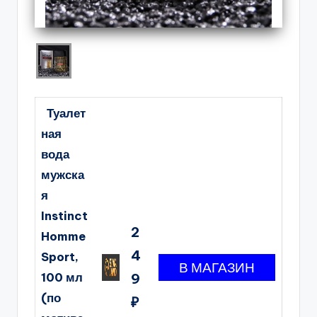
Туалет
ная
вода
мужска
я
Instinct
2
Homme
4
Sport,
100 мл
9
(по
₽