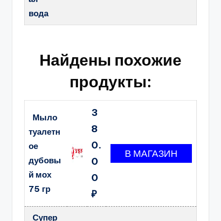
вода
Найдены похожие
продукты:
3
Мыло
8
туалетн
0.
ое
дубовы
0
й мох
0
75 гр
₽
Супер