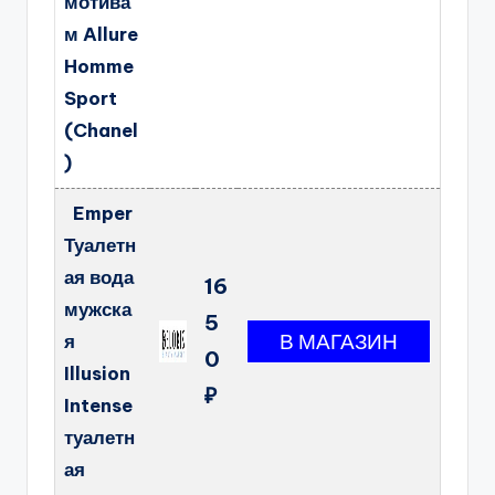
мотива
м Allure
Homme
Sport
(Chanel
)
Emper
Туалетн
ая вода
16
мужска
5
я
0
Illusion
₽
Intense
туалетн
ая