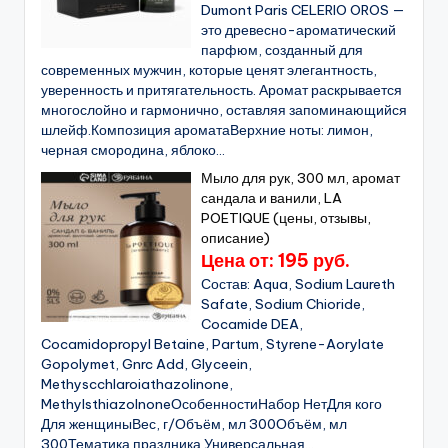
Dumont Paris CELERIO OROS —
это древесно-ароматический
парфюм, созданный для
современных мужчин, которые ценят элегантность,
уверенность и притягательность. Аромат раскрывается
многослойно и гармонично, оставляя запоминающийся
шлейф.Композиция ароматаВерхние ноты: лимон,
черная смородина, яблоко...
Мыло для рук, 300 мл, аромат
сандала и ванили, LA
POETIQUE (цены, отзывы,
описание)
Цена от: 195 руб.
Состав: Aqua, Sodium Laureth
Safate, Sodium Chioride,
Cocamide DEA,
Cocamidopropyl Betaine, Partum, Styrene-Aorylate
Gopolymet, Gnrc Add, Glyceein,
Methyscchlaroiathazolinone,
MethylsthiazolnoneОсобенностиНабор НетДля кого
Для женщиныВес, г/Объём, мл 300Объём, мл
300Тематика праздника Универсальная...