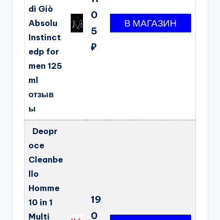
di Giò
0
Absolu
5
Instinct
₽
edp for
men 125
ml
отзыв
ы
Deopr
oce
Cleanbe
llo
Homme
19
10 in 1
0
Multi