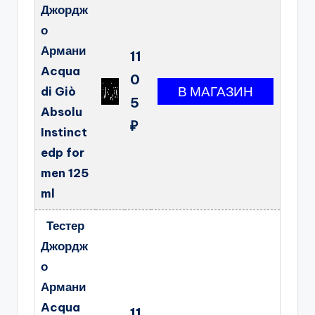
Джордж
о
Армани
11
Acqua
0
di Giò
5
Absolu
₽
Instinct
edp for
men 125
ml
Тестер
Джордж
о
Армани
Acqua
11