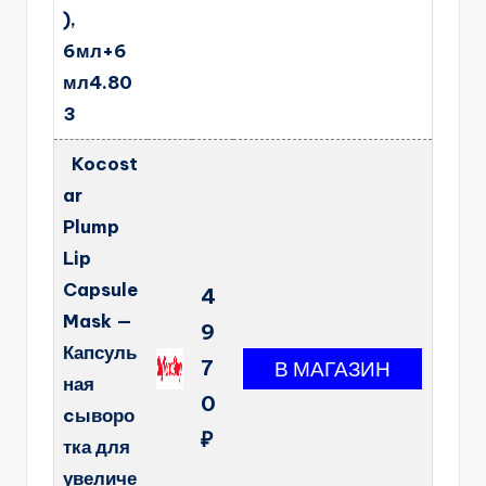
),
6мл+6
мл4.80
3
Kocost
ar
Plump
Lip
Capsule
4
Mask —
9
Капсуль
7
ная
0
cыворо
₽
тка для
увеличе