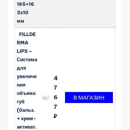
165×16
3х10
мм
FILLDE
RMA
LIPS –
Система
для
увеличе
4
ния
7
объема
6
губ
7
(бальз.
₽
+ крем-
активат.