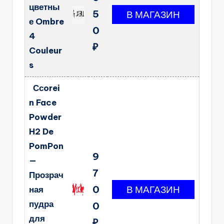
цветны
5
е Ombre
0
4
₽
Couleur
s
Ссorei
n Face
Powder
H2 De
PomPon
9
—
7
Прозрач
0
ная
пудра
0
для
₽