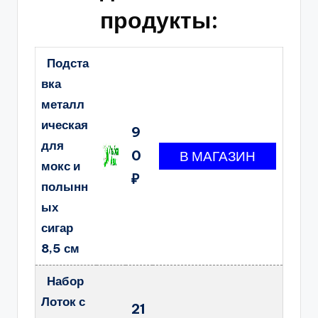
продукты:
Подста
вка
металл
ическая
9
для
0
мокс и
₽
полынн
ых
сигар
8,5 см
Набор
Лоток с
21