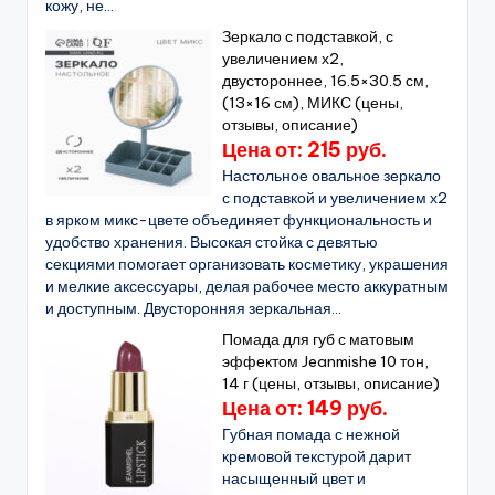
кожу, не...
Зеркало с подставкой, с
увеличением х2,
двустороннее, 16.5×30.5 см,
(13×16 см), МИКС (цены,
отзывы, описание)
Цена от: 215 руб.
Настольное овальное зеркало
с подставкой и увеличением х2
в ярком микс-цвете объединяет функциональность и
удобство хранения. Высокая стойка с девятью
секциями помогает организовать косметику, украшения
и мелкие аксессуары, делая рабочее место аккуратным
и доступным. Двусторонняя зеркальная...
Помада для губ с матовым
эффектом Jeanmishe 10 тон,
14 г (цены, отзывы, описание)
Цена от: 149 руб.
Губная помада с нежной
кремовой текстурой дарит
насыщенный цвет и