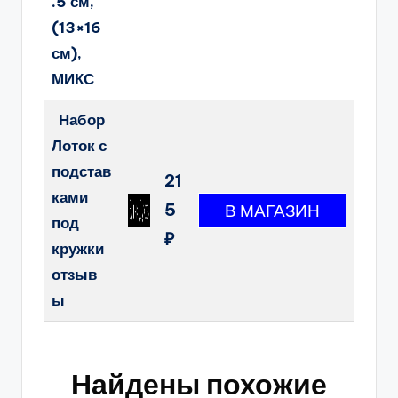
.5 см,
(13×16
см),
МИКС
Набор
Лоток с
подстав
21
ками
5
под
₽
кружки
отзыв
ы
Найдены похожие