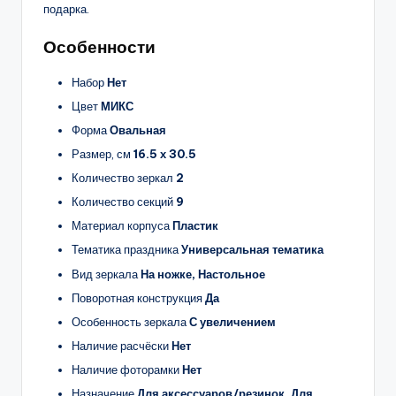
подарка.
Особенности
Набор
Нет
Цвет
МИКС
Форма
Овальная
Размер, см
16.5 х 30.5
Количество зеркал
2
Количество секций
9
Материал корпуса
Пластик
Тематика праздника
Универсальная тематика
Вид зеркала
На ножке, Настольное
Поворотная конструкция
Да
Особенность зеркала
С увеличением
Наличие расчёски
Нет
Наличие фоторамки
Нет
Назначение
Для аксессуаров/резинок, Для