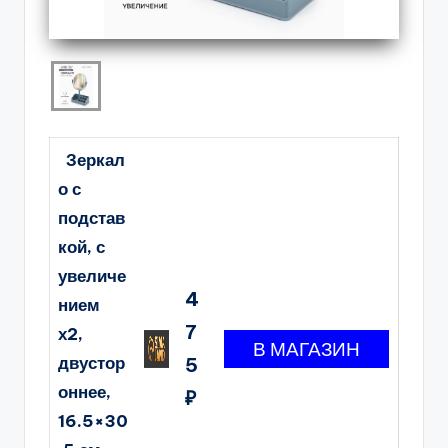
Зеркал
о с
подстав
кой, с
увеличе
4
нием
7
х2,
двустор
5
оннее,
₽
16.5×30