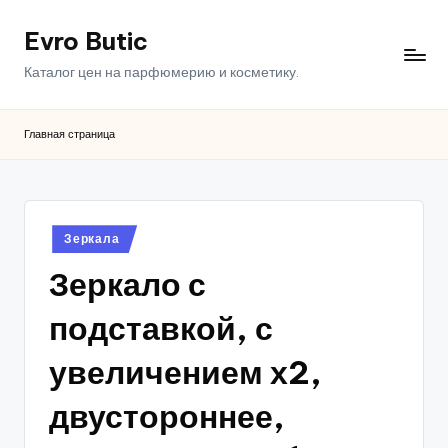
Evro Butic
Перейти
к
Каталог цен на парфюмерию и косметику.
содержимому
Главная страница
Опубликовано
Зеркала
в
Зеркало с
подставкой, с
увеличением х2,
двустороннее,