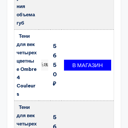
ния
объема
губ
Тени
для век
5
четырех
6
цветны
5
е Ombre
0
4
₽
Couleur
s
Тени
для век
5
четырех
6