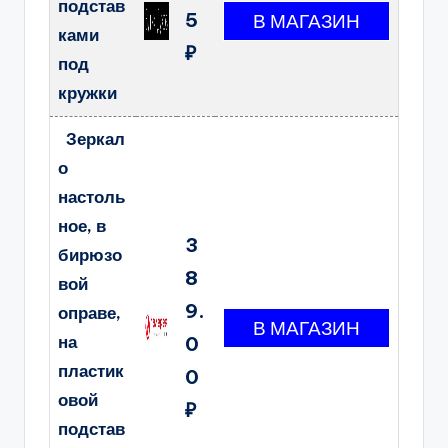
подстав
5
ками
₽
под
кружки
Зеркал
о
настоль
ное, в
3
бирюзо
8
вой
9.
оправе,
на
0
пластик
0
овой
₽
подстав