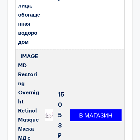
лица,
обогаще
нная
водоро
дом
IMAGE
MD
Restori
ng
Overnig
15
ht
0
Retinol
5
Masque
3
Маска
₽
МД с