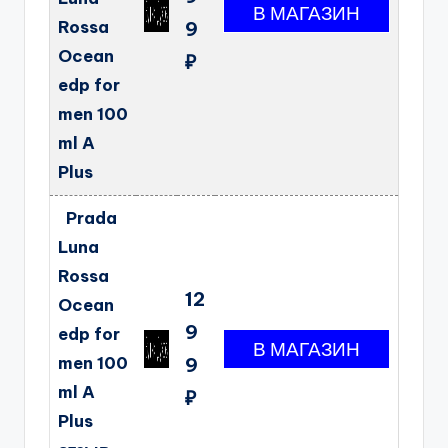
Rossa
9
Ocean
₽
edp for
men 100
ml A
Plus
Prada
Luna
Rossa
12
Ocean
9
edp for
men 100
9
ml A
₽
Plus