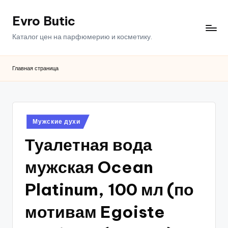
Evro Butic
Перейти
к
Каталог цен на парфюмерию и косметику.
содержимому
Главная страница
Опубликовано
Мужские духи
в
Туалетная вода
мужская Ocean
Platinum, 100 мл (по
мотивам Egoiste