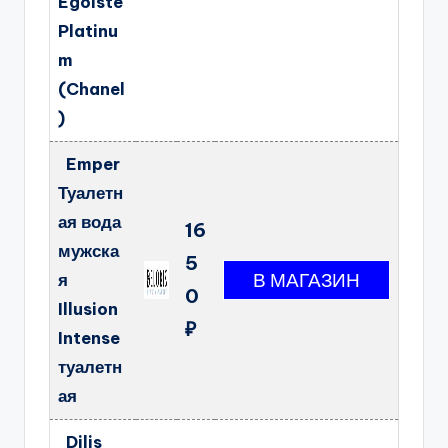
Egoiste
Platinu
m
(Chanel
)
Emper
Туалетн
ая вода
16
мужска
5
я
0
Illusion
₽
Intense
туалетн
ая
Dilis