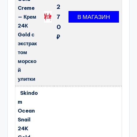
2
Creme
7
— Крем
24К
0
Gold с
₽
экстрак
том
морско
й
улитки
Skindo
m
Ocean
Snail
24K