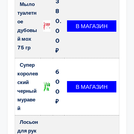
3
Мыло
8
туалетн
0.
ое
дубовы
0
й мох
0
75 гр
₽
Супер
6
королев
0
ский
черный
0
мураве
₽
й
Лосьон
для рук