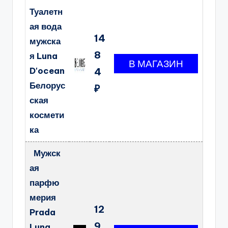
Туалетн
ая вода
14
мужска
8
я Luna
D'ocean
4
Белорус
₽
ская
космети
ка
Мужск
ая
парфю
мерия
12
Prada
9
Luna