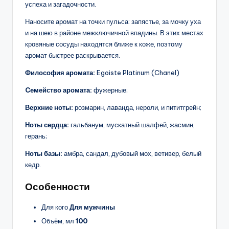
успеха и загадочности.
Наносите аромат на точки пульса: запястье, за мочку уха
и на шею в районе межключичной впадины. В этих местах
кровяные сосуды находятся ближе к коже, поэтому
аромат быстрее раскрывается.
Философия аромата:
Egoiste Platinum (Chanel)
Cемейство аромата:
фужерные;
Верхние ноты:
розмарин, лаванда, нероли, и пититгрейн;
Ноты сердца:
гальбанум, мускатный шалфей, жасмин,
герань;
Ноты базы:
амбра, сандал, дубовый мох, ветивер, белый
кедр.
Особенности
Для кого
Для мужчины
Объём, мл
100