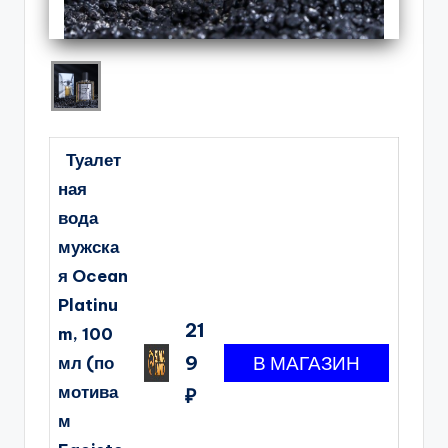
Туалет
ная
вода
мужска
я Ocean
Platinu
21
m, 100
9
мл (по
мотива
₽
м