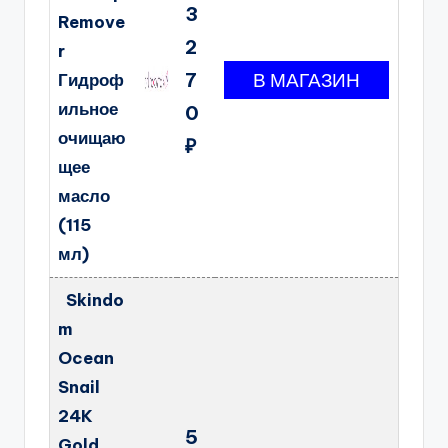
3
Remove
2
r
7
Гидроф
ильное
0
очищаю
₽
щее
масло
(115
мл)
Skindo
m
Ocean
Snail
24K
5
Gold