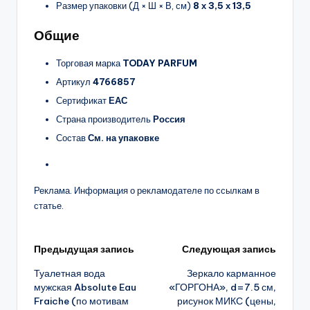
Размер упаковки (Д × Ш × В, см)
8 х 3,5 х 13,5
Общие
Торговая марка
TODAY PARFUM
Артикул
4766857
Сертификат
ЕАС
Страна производитель
Россия
Состав
См. на упаковке
Реклама. Информация о рекламодателе по ссылкам в
статье.
Навигация
Предыдущая запись
Следующая запись
Туалетная вода
Зеркало карманное
записи
мужская Absolute Eau
«ГОРГОНА», d=7.5 см,
Fraiche (по мотивам
рисунок МИКС (цены,