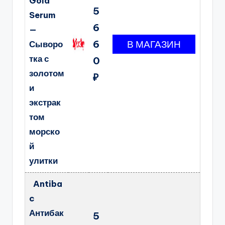
Gold
5
Serum
6
—
6
Сыворо
тка с
0
золотом
₽
и
экстрак
том
морско
й
улитки
Antiba
c
Антибак
5