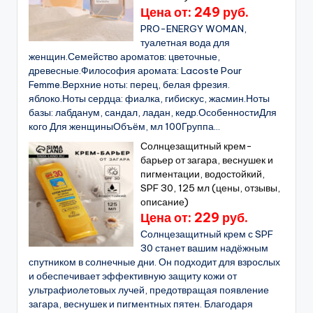
Цена от: 249 руб.
PRO-ENERGY WOMAN,
туалетная вода для
женщин.Семейство ароматов: цветочные,
древесные.Философия аромата: Lacoste Pour
Femme.Верхние ноты: перец, белая фрезия.
яблоко.Ноты сердца: фиалка, гибискус, жасмин.Ноты
базы: лабданум, сандал, ладан, кедр.ОсобенностиДля
кого Для женщиныОбъём, мл 100Группа...
Солнцезащитный крем-
барьер от загара, веснушек и
пигментации, водостойкий,
SPF 30, 125 мл (цены, отзывы,
описание)
Цена от: 229 руб.
Солнцезащитный крем с SPF
30 станет вашим надёжным
спутником в солнечные дни. Он подходит для взрослых
и обеспечивает эффективную защиту кожи от
ультрафиолетовых лучей, предотвращая появление
загара, веснушек и пигментных пятен. Благодаря