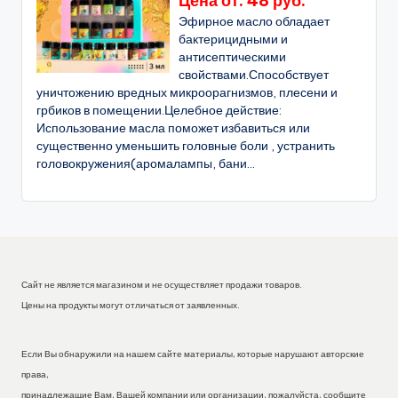
Цена от: 48 руб.
Эфирное масло обладает
бактерицидными и
антисептическими
свойствами.Способствует
уничтожению вредных микроорагнизмов, плесени и
грбиков в помещении.Целебное действие:
Использование масла поможет избавиться или
существенно уменьшить головные боли , устранить
головокружения(аромалампы, бани...
Сайт не является магазином и не осуществляет продажи товаров.
Цены на продукты могут отличаться от заявленных.
Если Вы обнаружили на нашем сайте материалы, которые нарушают авторские
права,
принадлежащие Вам, Вашей компании или организации, пожалуйста, сообщите