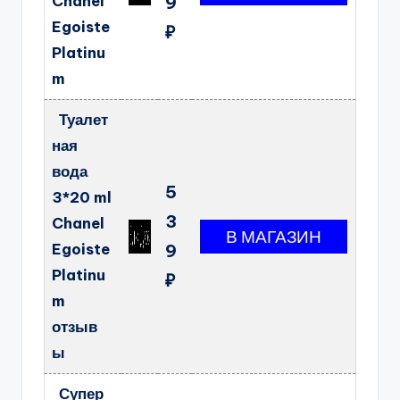
Chanel
9
Egoiste
₽
Platinu
m
Туалет
ная
вода
5
3*20 ml
3
Chanel
Egoiste
9
Platinu
₽
m
отзыв
ы
Супер