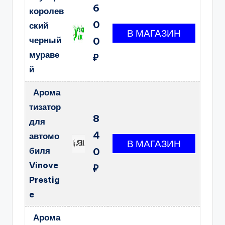
6
королев
0
ский
черный
0
мураве
₽
й
Арома
тизатор
8
для
4
автомо
биля
0
Vinove
₽
Prestig
e
Арома