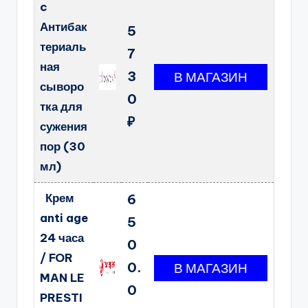
c
Антибак
5
териаль
7
ная
3
сыворо
0
тка для
₽
сужения
пор (30
мл)
Крем
6
anti age
5
24 часа
0
/ FOR
0.
MAN LE
0
PRESTI