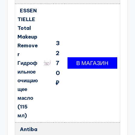
ESSEN
TIELLE
Total
Makeup
3
Remove
2
r
7
Гидроф
ильное
0
очищаю
₽
щее
масло
(115
мл)
Antiba