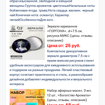
образ изысканной, свободной и изящной
женщины.Группа ароматов: цветочныеНачальные ноты:
бойзеновая ягода, трава;Нота сердца: жасмин, черный
чай;Конечная нота: османтус.Характер:
легкийОсобенностиДля кого...
Зеркало карманное
«ГОРГОНА», d=7.5 см,
рисунок МИКС (цены, отзывы,
описание)
Цена от: 25 руб.
Компактное декоративное
зеркало диаметром 7,5 см с
ярким миксом рисунков станет
удобным аксессуаром для ежедневного использования
и подарком на разные праздники. Лёгкий пластиковый
корпус сочетает практичность и стиль, а разнообразие
дизайнов добавляет индивидуальности и визуального
интереса.
Набор эфирных масел, 3 мл,
12 шт., «Богатство Аромата»
(цены, отзывы, описание)