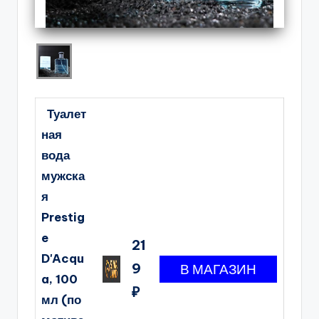
Туалет
ная
вода
мужска
я
Prestig
e
21
D'Acqu
9
a, 100
₽
мл (по