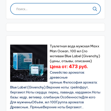
Туалетная вода мужская Maxx
Man Ocean, 100 мл (по
мотивам Blue Label (Givenchy)
(цены, отзывы, описание)
Цена от: 473 руб.
Семейство ароматов:
древесные
пряные.Философия аромата:
Blue Label (Givenchy).Верхние ноты: грейпфрут,
бергамот.Ноты сердца: перец, лаванда, кардамон.Ноты
базы: кедр, ветивер, олибанум.ОсобенностиДля кого
Для мужчиныОбъём, мл 100Группа ароматов
Древесные, ПряныеВерхние ноты Бергамот...