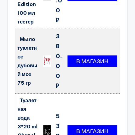
.0
Edition
0
100 мл
₽
тестер
3
Мыло
8
туалетн
0.
ое
дубовы
0
й мох
0
75 гр
₽
Туалет
ная
5
вода
3
3*20 ml