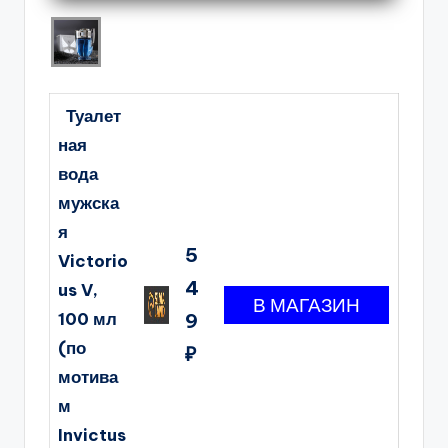
Туалет
ная
вода
мужска
я
5
Victorio
4
us V,
100 мл
9
(по
₽
мотива
м
Invictus