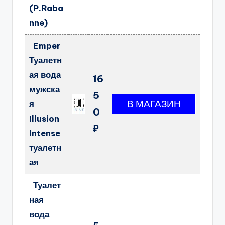
(P.Raba
nne)
Emper
Туалетн
ая вода
16
мужска
5
я
0
Illusion
₽
Intense
туалетн
ая
Туалет
ная
вода