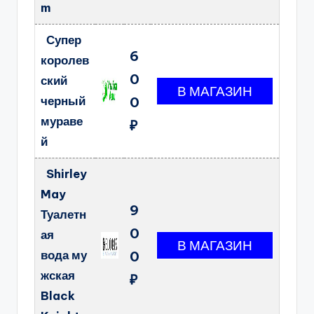
m
Супер
6
королев
0
ский
черный
0
мураве
₽
й
Shirley
May
9
Туалетн
0
ая
вода му
0
жская
₽
Black