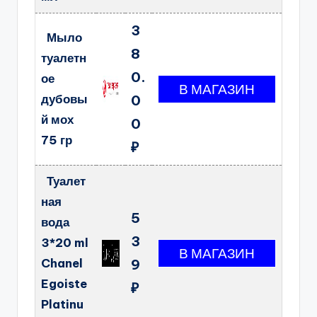
3
Мыло
8
туалетн
0.
ое
дубовы
0
й мох
0
75 гр
₽
Туалет
ная
5
вода
3
3*20 ml
Chanel
9
Egoiste
₽
Platinu