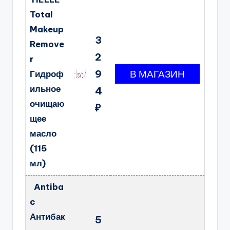
Total
Makeup
3
Remove
2
r
9
Гидроф
ильное
4
очищаю
₽
щее
масло
(115
мл)
Antiba
c
Антибак
5