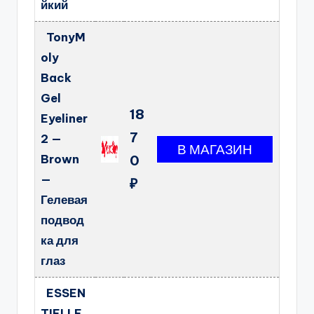
йкий
TonyM
oly
Back
Gel
18
Eyeliner
7
2 —
Brown
0
—
₽
Гелевая
подвод
ка для
глаз
ESSEN
TIELLE