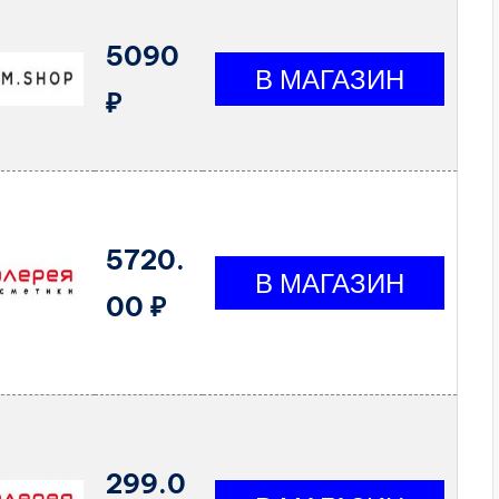
5090
₽
5720.
00 ₽
299.0