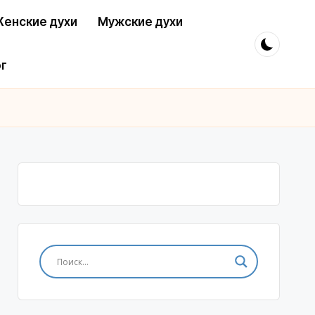
енские духи
Мужские духи
г