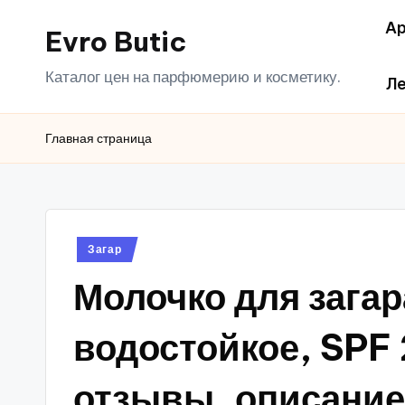
Ар
Evro Butic
Перейти
к
Каталог цен на парфюмерию и косметику.
Ле
содержимому
Главная страница
Опубликовано
Загар
в
Молочко для зага
водостойкое, SPF 
отзывы, описание