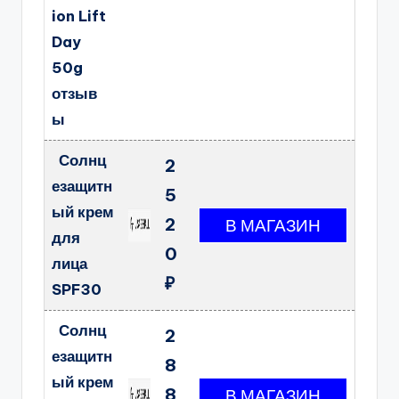
ion Lift
Day
50g
отзыв
ы
Солнц
2
езащитн
5
ый крем
2
для
0
лица
₽
SPF30
Солнц
2
езащитн
8
ый крем
8