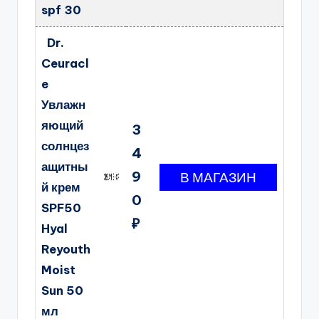
spf 30
Dr.
Ceuracl
e
Увлажн
яющий
3
солнцез
4
ащитны
9
й крем
0
SPF50
₽
Hyal
Reyouth
Moist
Sun 50
мл