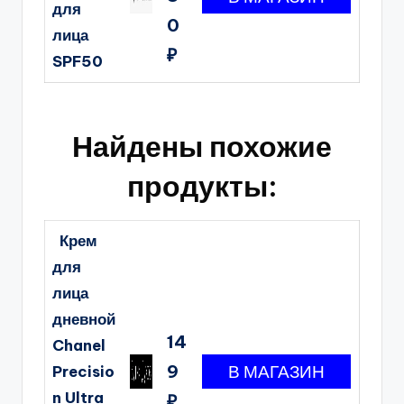
для
0
лица
₽
SPF50
Найдены похожие
продукты:
Крем
для
лица
дневной
14
Chanel
9
Precisio
n Ultra
₽