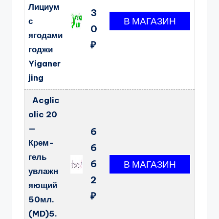
Лициум
3
с
0
ягодами
₽
годжи
Yiganer
jing
Acglic
olic 20
—
6
Крем-
6
гель
6
увлажн
2
яющий
₽
50мл.
(MD)5.