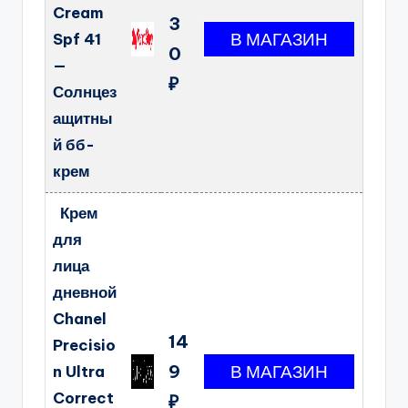
Cream
3
Spf 41
0
—
₽
Солнцез
ащитны
й бб-
крем
Крем
для
лица
дневной
Chanel
14
Precisio
9
n Ultra
Correct
₽