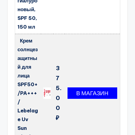
гиалуро
новый,
SPF 50,
150 мл
Крем
солнцез
ащитны
й для
3
лица
7
SPF50+
5.
/PA+++
0
/
0
Lebelag
₽
e Uv
Sun