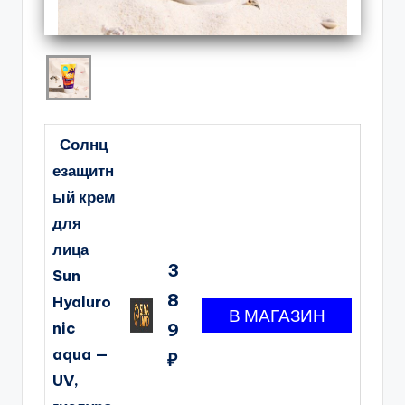
Солнц
езащитн
ый крем
для
лица
3
Sun
8
Hyaluro
nic
9
aqua —
₽
UV,