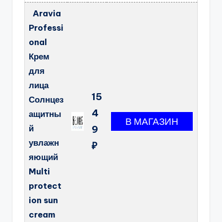
Aravia
Professi
onal
Крем
для
лица
15
Солнцез
4
ащитны
й
9
увлажн
₽
яющий
Multi
protect
ion sun
cream