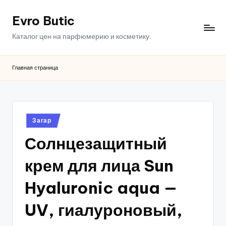
Evro Butic
Перейти
к
Каталог цен на парфюмерию и косметику.
содержимому
Главная страница
Опубликовано
Загар
в
Солнцезащитный
крем для лица Sun
Hyaluronic aqua —
UV, гиалуроновый,