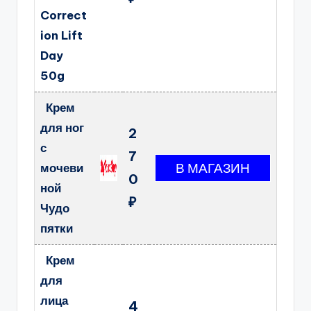
Correct
ion Lift
Day
50g
Крем
для ног
2
с
7
мочеви
0
ной
₽
Чудо
пятки
Крем
для
лица
4