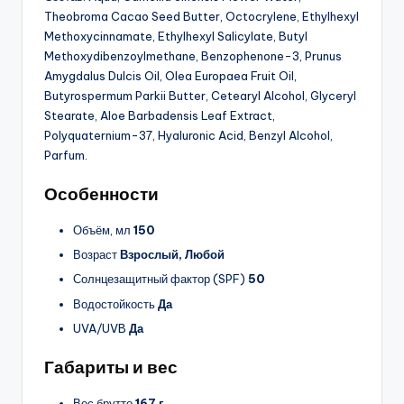
Theobroma Cacao Seed Butter, Octocrylene, Ethylhexyl
Methoxycinnamate, Ethylhexyl Salicylate, Butyl
Methoxydibenzoylmethane, Benzophenone-3, Prunus
Amygdalus Dulcis Oil, Olea Europaea Fruit Oil,
Butyrospermum Parkii Butter, Cetearyl Alcohol, Glyceryl
Stearate, Aloe Barbadensis Leaf Extract,
Polyquaternium-37, Hyaluronic Acid, Benzyl Alcohol,
Parfum.
Особенности
Объём, мл
150
Возраст
Взрослый, Любой
Солнцезащитный фактор (SPF)
50
Водостойкость
Да
UVA/UVB
Да
Габариты и вес
Вес брутто
167 г