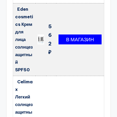
Eden
cosmeti
cs Крем
5
для
6
лица
2
солнцез
₽
ащитны
й
SPF50
Celima
x
Легкий
солнцез
ащитны