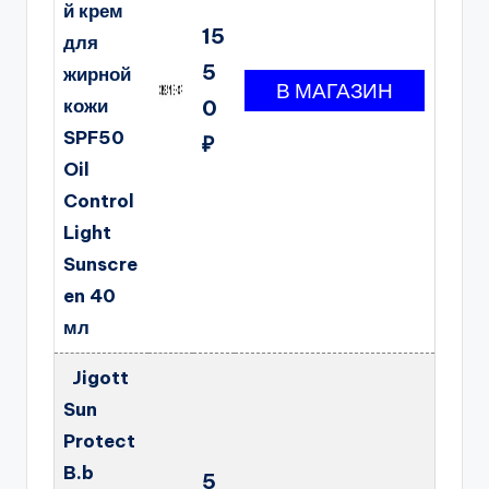
й крем
15
для
5
жирной
кожи
0
SPF50
₽
Oil
Control
Light
Sunscre
en 40
мл
Jigott
Sun
Protect
B.b
5