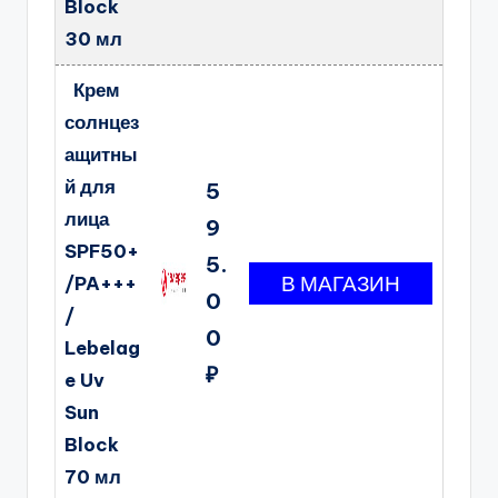
Block
30 мл
Крем
солнцез
ащитны
й для
5
лица
9
SPF50+
5.
/PA+++
0
/
0
Lebelag
₽
e Uv
Sun
Block
70 мл