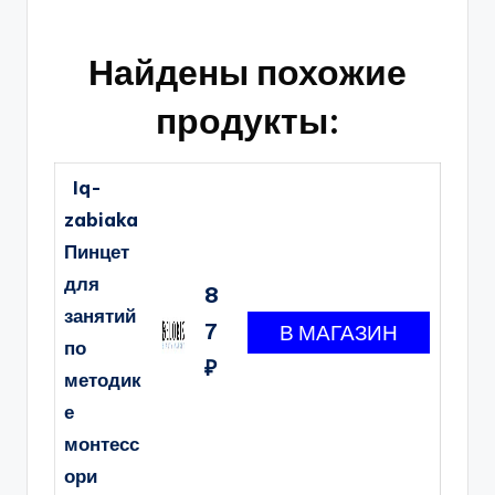
Найдены похожие
продукты:
Iq-
zabiaka
Пинцет
для
8
занятий
7
по
₽
методик
е
монтесс
ори