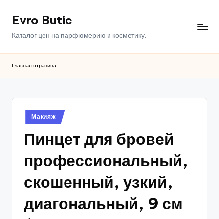
Evro Butic
Перейти
к
Каталог цен на парфюмерию и косметику.
содержимому
Главная страница
Опубликовано
Макияж
в
Пинцет для бровей
профессиональный,
скошенный, узкий,
диагональный, 9 см