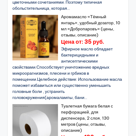
цветочными сочетаниями. Поэтому типичная
обольстительница, которая...
Аромамасло «Тёмный
янтарь», удобный дозатор, 10
мл «Добропаровъ» (цены,
отзывы, описание)
Цена от: 35 руб.
Эфирное масло обладает
бактерицидными и
антисептическими
свойствами.Способствует уничтожению вредных
микроорагнизмов, плесени и грбиков в
помещении.Целебное действие: Использование масла
поможет избавиться или существенно уменьшить
головные боли , устранить
головокружения(аромалампы, бани...
Туалетная бумага белая с
перфорацией, для
диспенсера, 2 слоя, 130
метров (цены, отзывы,
описание)