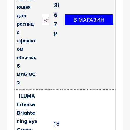
31
ющая
6
для
ресниц
7
с
₽
эффект
ом
обьема,
5
мл5.00
2
ILUMA
Intense
Brighte
ning Eye
13
Creme