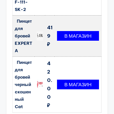
F-111-
SK-2
Пинцет
41
для
9
бровей
EXPERT
₽
A
Пинцет
4
для
2
бровей
0.
черный
0
cкошен
0
ный
₽
Cat