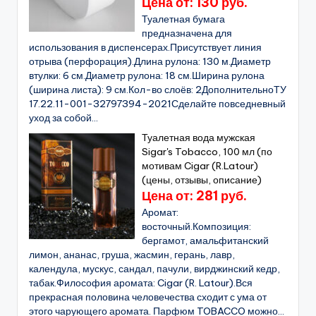
Цена от: 130 руб.
Туалетная бумага
предназначена для
использования в диспенсерах.Присутствует линия
отрыва (перфорация).Длина рулона: 130 м.Диаметр
втулки: 6 см.Диаметр рулона: 18 см.Ширина рулона
(ширина листа): 9 см.Кол-во слоёв: 2ДополнительноТУ
17.22.11-001-32797394-2021Сделайте повседневный
уход за собой...
Туалетная вода мужская
Sigar's Tobacco, 100 мл (по
мотивам Cigar (R.Latour)
(цены, отзывы, описание)
Цена от: 281 руб.
Аромат:
восточный.Композиция:
бергамот, амальфитанский
лимон, ананас, груша, жасмин, герань, лавр,
календула, мускус, сандал, пачули, вирджинский кедр,
табак.Философия аромата: Cigar (R. Latour).Вся
прекрасная половина человечества сходит с ума от
этого чарующего аромата. Парфюм TOBACCO можно...