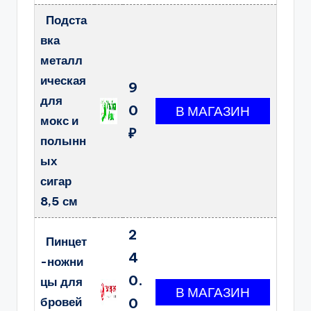
Подста
вка
металл
ическая
9
для
0
мокс и
₽
полынн
ых
сигар
8,5 см
2
Пинцет
4
-ножни
0.
цы для
бровей
0