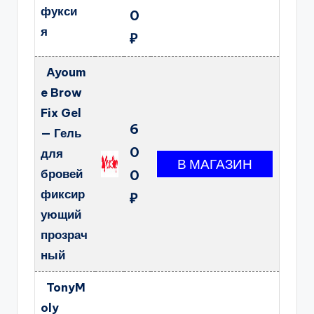
фукси
0
я
₽
Ayoum
e Brow
Fix Gel
6
— Гель
0
для
бровей
0
фиксир
₽
ующий
прозрач
ный
TonyM
oly