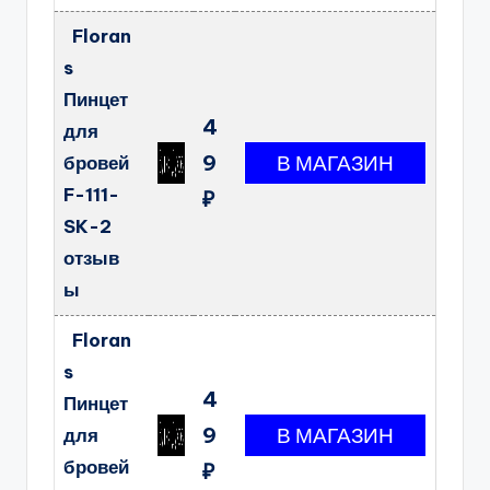
Floran
s
Пинцет
4
для
9
бровей
F-111-
₽
SK-2
отзыв
ы
Floran
s
4
Пинцет
9
для
бровей
₽