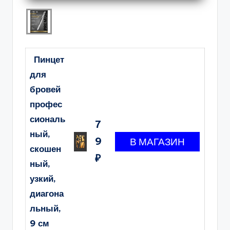
Пинцет
для
бровей
профес
сиональ
7
ный,
9
скошен
₽
ный,
узкий,
диагона
льный,
9 см