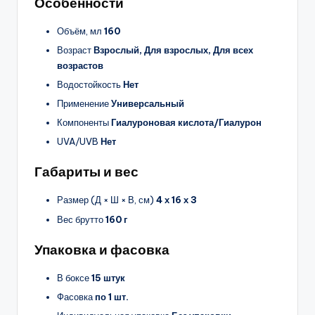
Особенности
Объём, мл
160
Возраст
Взрослый, Для взрослых, Для всех
возрастов
Водостойкость
Нет
Применение
Универсальный
Компоненты
Гиалуроновая кислота/Гиалурон
UVA/UVB
Нет
Габариты и вес
Размер (Д × Ш × В, см)
4 х 16 х 3
Вес брутто
160 г
Упаковка и фасовка
В боксе
15 штук
Фасовка
по 1 шт.