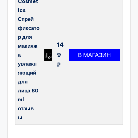
Cosmet
ics
Спрей
фиксато
р для
14
макияж
9
а
увлажн
₽
яющий
для
лица 80
ml
отзыв
ы