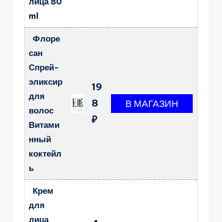
лица 80
ml
Флоре
сан
Спрей-
эликсир
19
для
8
волос
₽
Витами
нный
коктейл
ь
Крем
для
лица