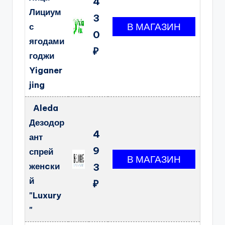
4
Лициум
3
с
0
ягодами
₽
годжи
Yiganer
jing
Aleda
Дезодор
4
ант
9
спрей
женcки
3
й
₽
"Luxury
"