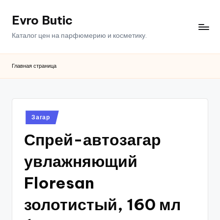
Evro Butic
Перейти
к
Каталог цен на парфюмерию и косметику.
содержимому
Главная страница
Опубликовано
Загар
в
Спрей-автозагар
увлажняющий
Floresan
золотистый, 160 мл