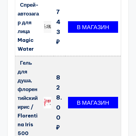
Спрей-
7
автозага
4
р для
лица
3
Magic
₽
Water
Гель
для
8
душа,
2
флорен
8.
тийский
ирис /
0
Florenti
0
na Iris
₽
500