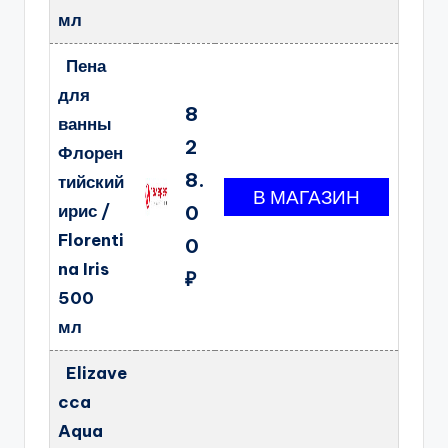
мл
Пена
для
8
ванны
2
Флорен
8.
тийский
ирис /
0
Florenti
0
na Iris
₽
500
мл
Elizave
cca
Aqua