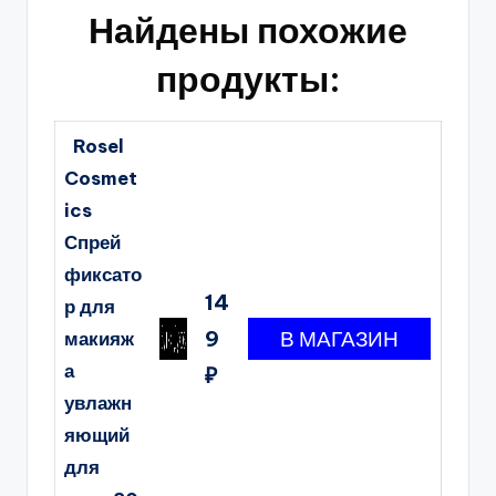
Найдены похожие
продукты:
Rosel
Cosmet
ics
Спрей
фиксато
14
р для
9
макияж
а
₽
увлажн
яющий
для