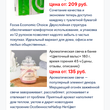
Цена от: 209 руб.
Сочетание качества и
экономии теперь доступно
каждому с туалетной бумагой
Focus Economic Choice. Двухслойная структура
обеспечивает комфортное использование, а упаковка
из 12 рулонов позволяет надолго забыть о частых
покупках. Идеальный вариант для дома, офиса или
любых общественных...
Ароматическая свеча в банке
«Цветочный вальс» 180 г,
время горения 45 ч (цены,
отзывы, описание)
Цена от: 135 руб.
Ароматические свечи —
популярный элемент декора.
Мерцающий огонёк зажжённой
свечи завораживает, расслабляет, успокаивает и
отвлекает от проблем. Приятный аромат наполняет
дом теплом, уютом и дарит новогоднее
настроение.ОсобенностиНабор НетЦвет