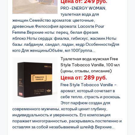
Цена от: 249 руб.
PRO-ENERGY WOMAN,
туалетная вода для
женщин.Семейство ароматов: цветочные,
древесные.Философия аромата: Lacoste Pour
Femme.Верхние ноты: перец, белая фрезия.
яблоко.Ноты сердца: фиалка, гибискус, жасмин.Ноты
базы: лабданум, сандал, ладан, кедр.ОсобенностиДля
кого Для женщиныОбъём, мл 100Группа...
Туалетная вода мужская Free
Style Tobacco Vanille, 100 мл
(цены, отзывы, описание)
Цена от: 289 руб.
Free Style Tobacco Vanille –
аромат, который сочетает в
себе тепло, страсть и роскошь.
Этот парфюм создан для
современного мужчины, который ценит глубину,
индивидуальность и уверенность. Его композиция
поражает многогранностью, раскрываясь постепенно и
оставляя за собой незабываемый шлейф.Верхние...