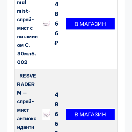
mal
4
mist-
8
спрей-
6
мист с
6
витамин
₽
ом С,
30мл5.
002
RESVE
RADER
M —
4
спрей-
8
мист
6
антиокс
6
идантн