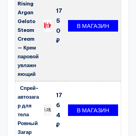
Rising
17
Argan
5
Gelato
Steam
0
Cream
₽
— Крем
паровой
увлажн
яющий
Спрей-
17
автозага
6
р для
тела
4
Ровный
₽
Загар