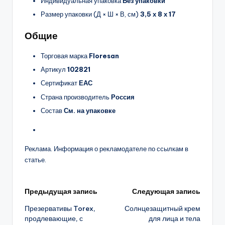
Индивидуальная упаковка
Без упаковки
Размер упаковки (Д × Ш × В, см)
3,5 х 8 х 17
Общие
Торговая марка
Floresan
Артикул
102821
Сертификат
ЕАС
Страна производитель
Россия
Состав
См. на упаковке
Реклама. Информация о рекламодателе по ссылкам в
статье.
Навигация
Предыдущая запись
Следующая запись
Презервативы Torex,
Солнцезащитный крем
записи
продлевающие, с
для лица и тела