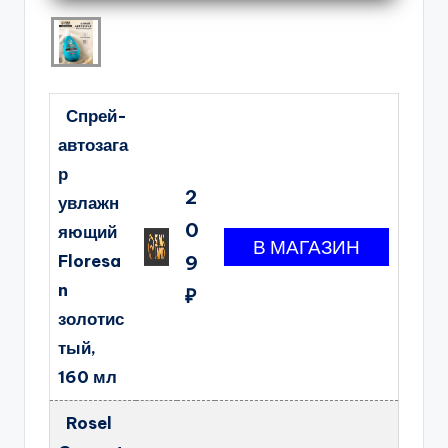
Спрей-
автозага
р
2
увлажн
0
яющий
Floresa
9
n
₽
золотис
тый,
160 мл
Rosel