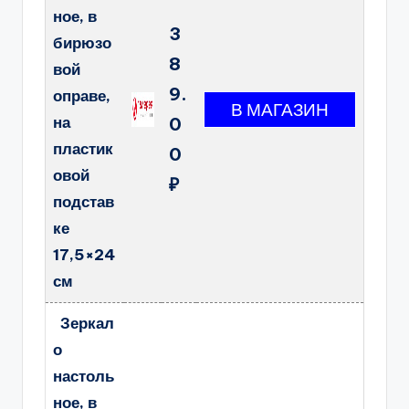
ное, в
3
бирюзо
8
вой
9.
оправе,
на
0
пластик
0
овой
₽
подстав
ке
17,5×24
см
Зеркал
о
настоль
ное, в