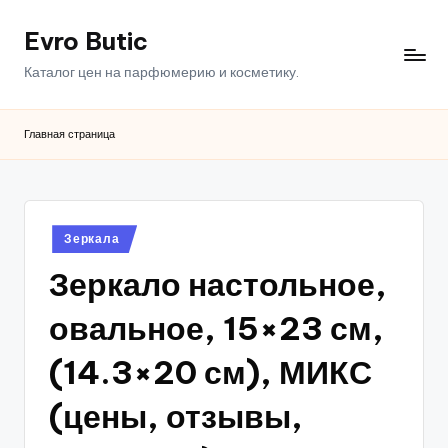
Evro Butic
Перейти
к
Каталог цен на парфюмерию и косметику.
содержимому
Главная страница
Опубликовано
Зеркала
в
Зеркало настольное,
овальное, 15×23 см,
(14.3×20 см), МИКС
(цены, отзывы,