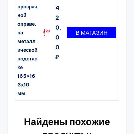
прозрач
4
ной
2
оправе,
0.
на
0
металл
0
ической
₽
подстав
ке
165×16
3х10
мм
Найдены похожие