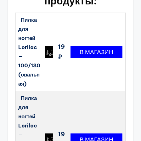
продукты:
Пилка
для
ногтей
19
Lorilac
—
₽
100/180
(овальн
ая)
Пилка
для
ногтей
Lorilac
19
—