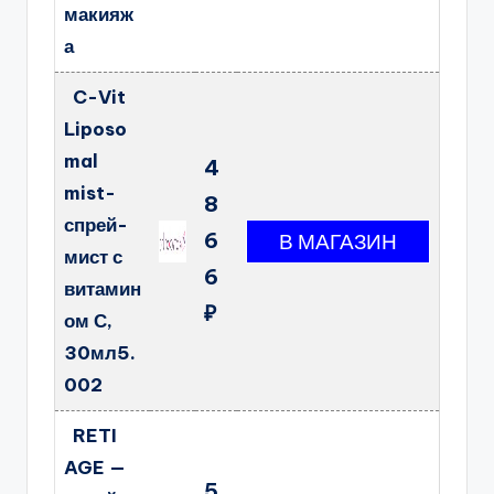
макияж
а
C-Vit
Liposo
mal
4
mist-
8
спрей-
6
мист с
6
витамин
₽
ом С,
30мл5.
002
RETI
AGE —
5