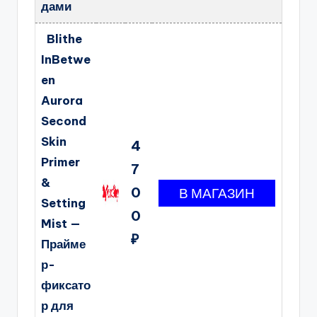
дами
Blithe
InBetwe
en
Aurora
Second
Skin
4
Primer
7
&
0
Setting
0
Mist —
₽
Прайме
р-
фиксато
р для