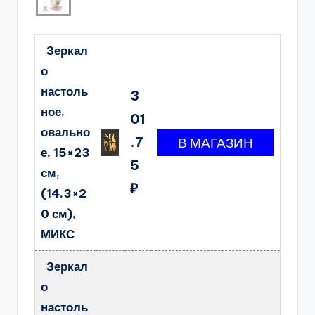
Зеркал
о
настоль
3
ное,
01
овально
.7
е, 15×23
5
см,
₽
(14.3×2
0 см),
МИКС
Зеркал
о
настоль