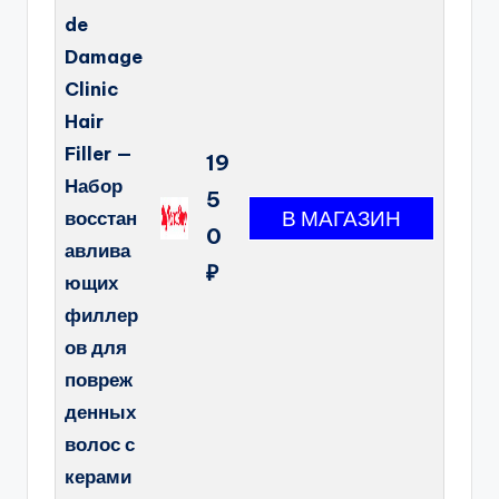
de
Damage
Clinic
Hair
Filler —
19
Набор
5
восстан
0
авлива
₽
ющих
филлер
ов для
повреж
денных
волос с
керами