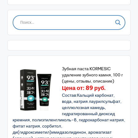
Зубная паста KORMESIC
удаление зубного камня, 100 г
(цены, отзывы, описание)
Цена от: 89 руб.
Состав:Кальций карбонат,
вода, натрия лаурилсульфат,
целлюлозная камедь,
гидратированный диоксид
кремния, полиэтиленгликоль-8, гидрокарбонат натрия,
фитат натрия, сорбитол,
ди(гидроксиметил)имидазолидинон, ароматизат