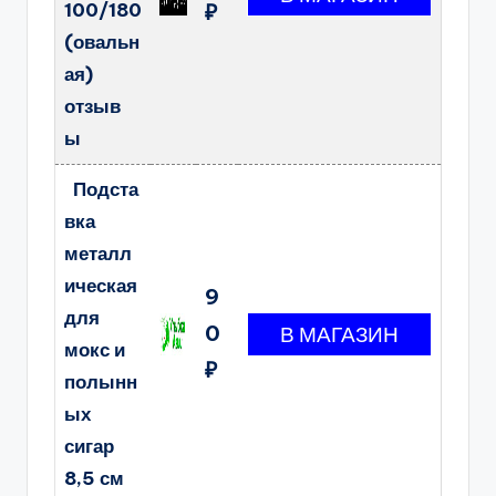
100/180
₽
(овальн
ая)
отзыв
ы
Подста
вка
металл
ическая
9
для
0
мокс и
₽
полынн
ых
сигар
8,5 см