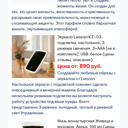
любят тепло, уют и сладкие
моменты жизни. Он создан для
тех, кто ценит мягкость, женственность и чувственность,
раскрывая свою привлекательность через нежные и
согревающие акценты. Этот парфюм словно бархатная
ваниль, окутывающая атмосферой...
Зеркало Luazon KZ-03,
подсветка, настольное, 3
режима свечения, 3×ААА (не в
комплекте), USB, белое (цены,
отзывы, описание)
Цена от: 890 руб.
Создавайте любимые образы с
зеркалом от Luazon.
Настольное зеркало с подсветкой поможет сделать
повседневный и вечерний макияж. Благодаря
нескольким режимам подсветки вы можете настроить
работу устройства под ваши нужды. Всего
представлено 3 режима: холодный, теплый и дневной
свет.Управление...
Мазь монастырская Живица и
мухомор, Архыз, 100 мл (цены,