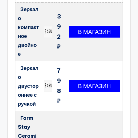
Зеркал
3
о
9
компакт
ное
2
двойно
₽
е
Зеркал
7
о
9
двустор
8
оннее с
₽
ручкой
Farm
Stay
Cerami