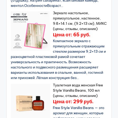
(отдушка), натрия сахаринат, ксантановая камедь,
ментол.ОсобенностиВозраст...
Зеркало настольное,
прямоугольное, настенное,
9.8×14.1 см, (9.2×13 см), МИКС
(цены, отзывы, описание)
Цена от: 65 руб.
Компактное зеркало с
прямоугольным отражающим
стеклом размером 9,2×13 см и
разноцветной пластиковой рамой сочетает
универсальность и практичность. Возможность
настольного и подвесного размещения расширяет
варианты использования в спальне, ванной, гостиной
или прихожей. Лёгкая конструкция без...
Туалетная вода женская Free
Style Vanilla Beans, 100 мл
(цены, отзывы, описание)
Цена от: 299 руб.
Free Style Vanilla Beans — это
аромат для женщин, которые