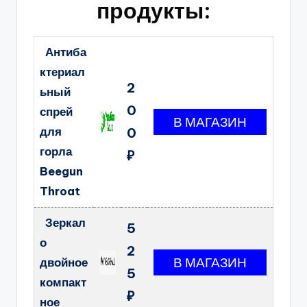
продукты:
Антиба
ктериал
2
ьный
0
спрей
для
0
горла
₽
Beegun
Throat
Зеркал
5
о
2
двойное
5
компакт
₽
ное