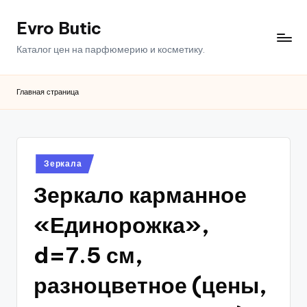
Evro Butic
Перейти
к
Каталог цен на парфюмерию и косметику.
содержимому
Главная страница
Опубликовано
Зеркала
в
Зеркало карманное
«Единорожка»,
d=7.5 см,
разноцветное (цены,