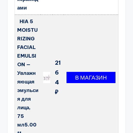
ами
HIA 5
MOISTU
RIZING
FACIAL
EMULSI
21
ON —
6
Увлажн
яющая
4
эмульси
₽
я для
лица,
75
мл5.00