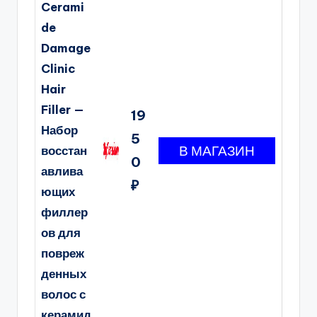
Cerami
de
Damage
Clinic
Hair
Filler —
19
Набор
5
восстан
0
авлива
₽
ющих
филлер
ов для
повреж
денных
волос с
керамид