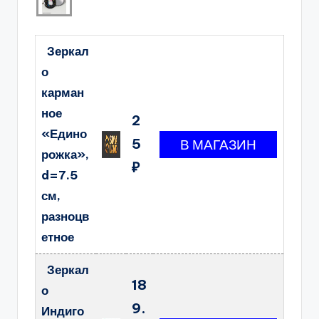
Зеркал
о
карман
ное
2
«Едино
5
рожка»,
₽
d=7.5
см,
разноцв
етное
Зеркал
18
о
9.
Индиго