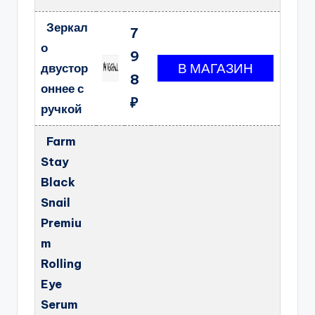
Зеркал
7
о
9
двустор
8
оннее с
₽
ручкой
Farm
Stay
Black
Snail
Premiu
m
Rolling
Eye
Serum