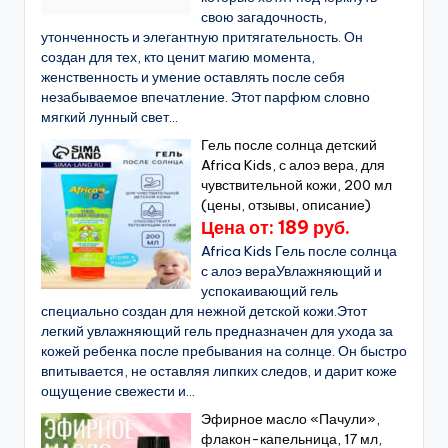
свою загадочность,
утонченность и элегантную притягательность. Он
создан для тех, кто ценит магию момента,
женственность и умение оставлять после себя
незабываемое впечатление. Этот парфюм словно
мягкий лунный свет...
Гель после солнца детский
Africa Kids, с алоэ вера, для
чувствительной кожи, 200 мл
(цены, отзывы, описание)
Цена от: 189 руб.
Africa Kids Гель после солнца
с алоэ вераУвлажняющий и
успокаивающий гель
специально создан для нежной детской кожи.Этот
легкий увлажняющий гель предназначен для ухода за
кожей ребенка после пребывания на солнце. Он быстро
впитывается, не оставляя липких следов, и дарит коже
ощущение свежести и...
Эфирное масло «Пачули»,
флакон-капельница, 17 мл,