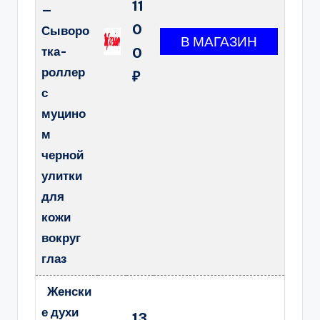
11
—
0
Сыворо
тка-
0
роллер
₽
с
муцино
м
черной
улитки
для
кожи
вокруг
глаз
Женски
е духи
13