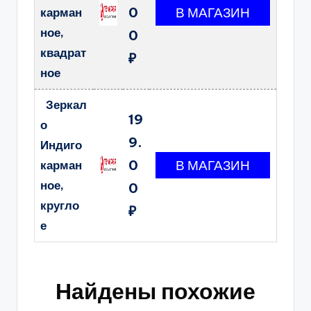
0
карман
ное,
0
квадрат
₽
ное
Зеркал
19
о
9.
Индиго
0
карман
ное,
0
кругло
₽
е
Найдены похожие