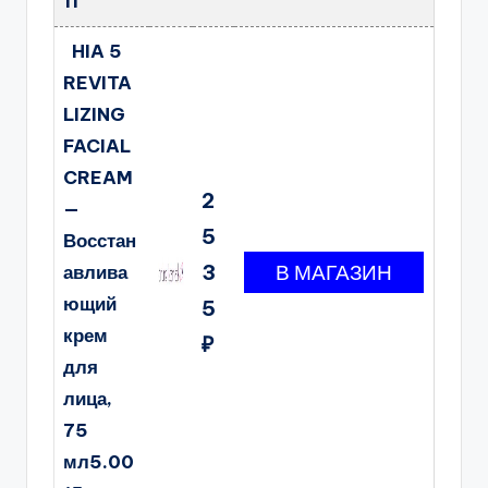
11
HIA 5
REVITA
LIZING
FACIAL
CREAM
2
—
5
Восстан
3
авлива
ющий
5
крем
₽
для
лица,
75
мл5.00