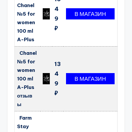
Chanel
4
№5 for
9
women
₽
100 ml
A-Plus
Chanel
№5 for
13
women
4
100 ml
9
A-Plus
₽
отзыв
ы
Farm
Stay