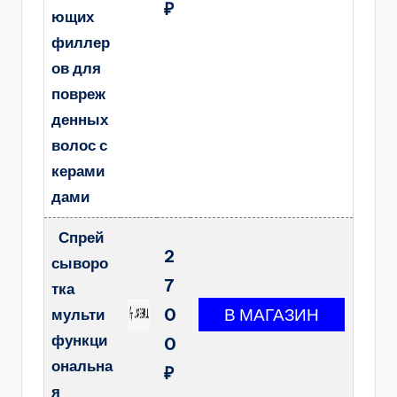
₽
ющих
филлер
ов для
повреж
денных
волос с
керами
дами
Спрей
2
сыворо
7
тка
0
мульти
функци
0
ональна
₽
я