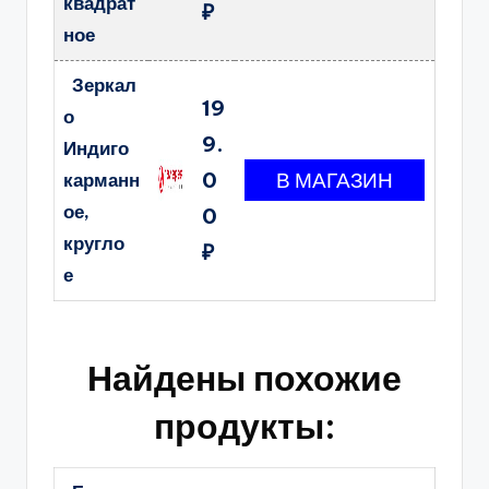
квадрат
₽
ное
Зеркал
19
о
9.
Индиго
0
карманн
ое,
0
кругло
₽
е
Найдены похожие
продукты: