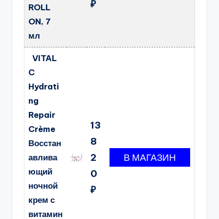
₽
ROLL
ON, 7
мл
VITAL
C
Hydrati
ng
Repair
13
Crème
8
Восстан
2
авлива
ющий
0
ночной
₽
крем с
витамин