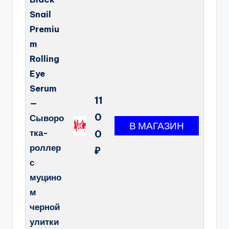
Snail
Premiu
m
Rolling
Eye
Serum
11
—
0
Сыворо
тка-
0
роллер
₽
с
муцино
м
черной
улитки