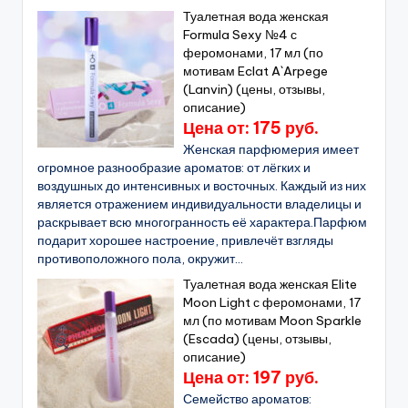
Туалетная вода женская
Formula Sexy №4 с
феромонами, 17 мл (по
мотивам Eclat A`Arpege
(Lanvin) (цены, отзывы,
описание)
Цена от: 175 руб.
Женская парфюмерия имеет
огромное разнообразие ароматов: от лёгких и
воздушных до интенсивных и восточных. Каждый из них
является отражением индивидуальности владелицы и
раскрывает всю многогранность её характера.Парфюм
подарит хорошее настроение, привлечёт взгляды
противоположного пола, окружит...
Туалетная вода женская Elite
Moon Light с феромонами, 17
мл (по мотивам Moon Sparkle
(Escada) (цены, отзывы,
описание)
Цена от: 197 руб.
Семейство ароматов: