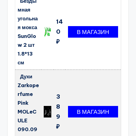
Безды
мная
угольна
14
я мокса
0
SunGlo
₽
w 2 шт
1.8*13
см
Духи
Zarkope
rfume
3
Pink
8
MOLeC
9
ULE
₽
090.09