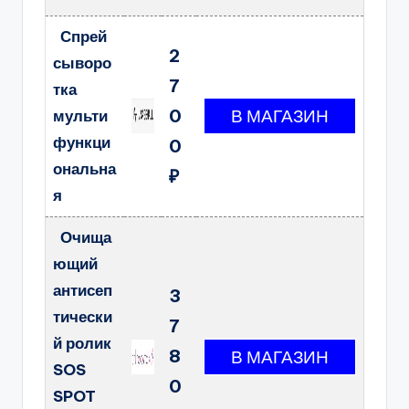
Спрей
2
сыворо
7
тка
0
мульти
функци
0
ональна
₽
я
Очища
ющий
антисеп
3
тически
7
й ролик
8
SOS
0
SPOT