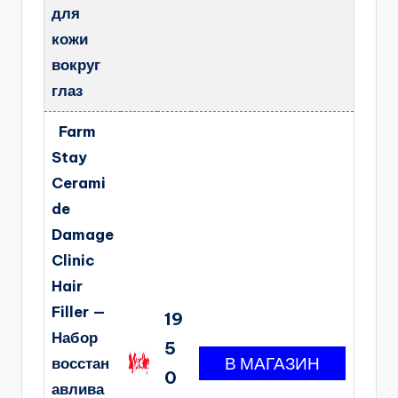
для
кожи
вокруг
глаз
Farm
Stay
Cerami
de
Damage
Clinic
Hair
Filler —
19
Набор
5
восстан
0
авлива