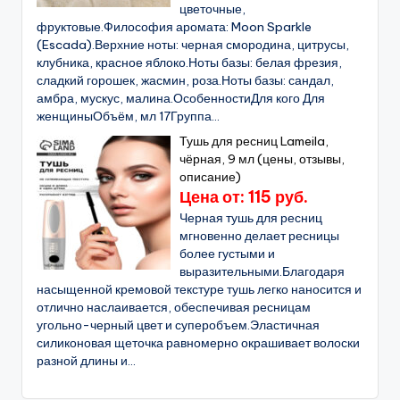
цветочные,
фруктовые.Философия аромата: Moon Sparkle
(Escada).Верхние ноты: черная смородина, цитрусы,
клубника, красное яблоко.Ноты базы: белая фрезия,
сладкий горошек, жасмин, роза.Ноты базы: сандал,
амбра, мускус, малина.ОсобенностиДля кого Для
женщиныОбъём, мл 17Группа...
Тушь для ресниц Lameila,
чёрная, 9 мл (цены, отзывы,
описание)
Цена от: 115 руб.
Черная тушь для ресниц
мгновенно делает ресницы
более густыми и
выразительными.Благодаря
насыщенной кремовой текстуре тушь легко наносится и
отлично наслаивается, обеспечивая ресницам
угольно-черный цвет и суперобъем.Эластичная
силиконовая щеточка равномерно окрашивает волоски
разной длины и...