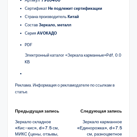
Сертификат
Не подлежит сертификации
Страна производитель
Китай
Состав
Зеркало, металл
Серия
АVОКАДО
PDF
Электронный каталог «Зеркала карманные»
Pdf, 0.0
KB
Реклама. Информация о рекламодателе по ссылкам в
статье.
Навигация
Предыдущая запись
Следующая запись
Зеркало складное
Зеркало карманное
записи
«Кис-кис», d=7.5 см,
«Единорожка», d=7.5
МИКС (цены, отзывы,
см, разноцветное