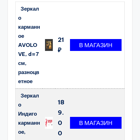
Зеркал
о
карманн
ое
21
AVOLO
₽
VE, d=7
см,
разноцв
етное
Зеркал
18
о
9.
Индиго
0
карманн
ое,
0