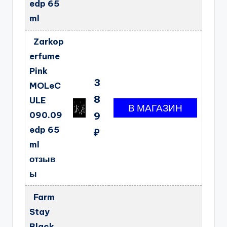
edp 65
ml
Zarkop
erfume
Pink
3
MOLeC
8
ULE
090.09
9
edp 65
₽
ml
отзыв
ы
Farm
Stay
Black