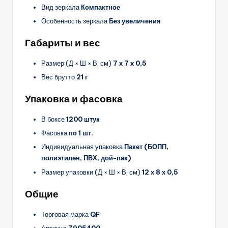
Вид зеркала
Компактное
Особенность зеркала
Без увеличения
Габариты и вес
Размер (Д × Ш × В, см)
7 х 7 х 0,5
Вес брутто
21 г
Упаковка и фасовка
В боксе
1200 штук
Фасовка
по 1 шт.
Индивидуальная упаковка
Пакет (БОПП,
полиэтилен, ПВХ, дой-пак)
Размер упаковки (Д × Ш × В, см)
12 х 8 х 0,5
Общие
Торговая марка
QF
Артикул
7905400