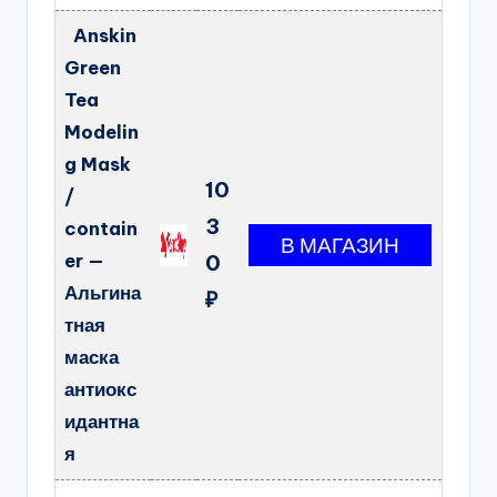
Anskin
Green
Tea
Modelin
g Mask
10
/
3
contain
er —
0
Альгина
₽
тная
маска
антиокс
идантна
я