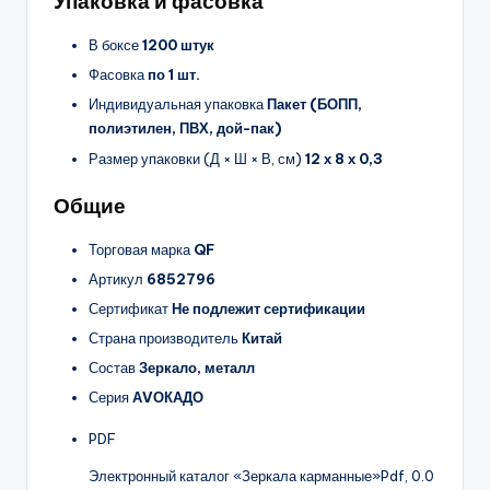
Упаковка и фасовка
В боксе
1200 штук
Фасовка
по 1 шт.
Индивидуальная упаковка
Пакет (БОПП,
полиэтилен, ПВХ, дой-пак)
Размер упаковки (Д × Ш × В, см)
12 х 8 х 0,3
Общие
Торговая марка
QF
Артикул
6852796
Сертификат
Не подлежит сертификации
Страна производитель
Китай
Состав
Зеркало, металл
Серия
АVОКАДО
PDF
Электронный каталог «Зеркала карманные»
Pdf, 0.0