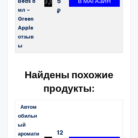
5
Beas 8
мл –
₽
Green
Apple
отзыв
ы
Найдены похожие
продукты:
Автом
обильн
ый
12
аромати