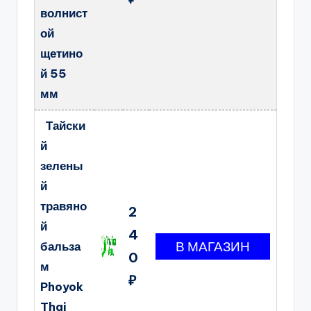
волнист
ой
щетино
й 55
мм
Тайски
й
зелены
й
травяно
2
й
4
бальза
0
м
₽
Phoyok
Thai