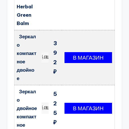
Herbal
Green
Balm
Зеркал
3
о
9
компакт
ное
2
двойно
₽
е
Зеркал
5
о
2
двойное
5
компакт
₽
ное