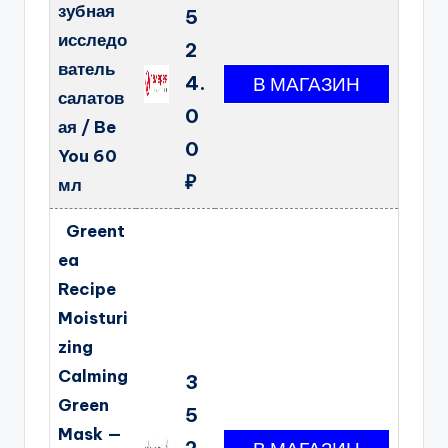
зубная
5
исследо
2
ватель
4.
салатов
0
ая / Be
0
You 60
₽
мл
Greent
ea
Recipe
Moisturi
zing
Calming
3
Green
5
Mask —
2