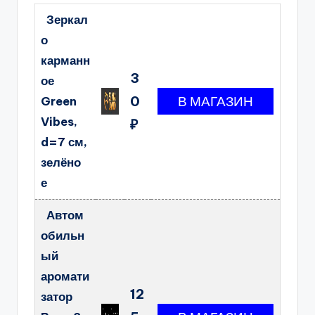
Зеркал
о
карманн
3
ое
0
Green
Vibes,
₽
d=7 см,
зелёно
е
Автом
обильн
ый
аромати
12
затор