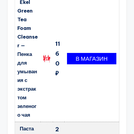
Ekel
Green
Tea
Foam
Cleanse
11
r —
6
Пенка
для
0
умыван
₽
ия с
экстрак
том
зеленог
о чая
Паста
2