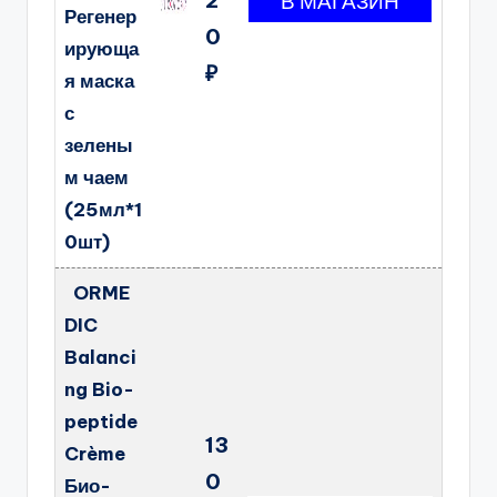
Регенер
0
ирующа
₽
я маска
с
зелены
м чаем
(25мл*1
0шт)
ORME
DIC
Balanci
ng Bio-
peptide
13
Crème
0
Био-