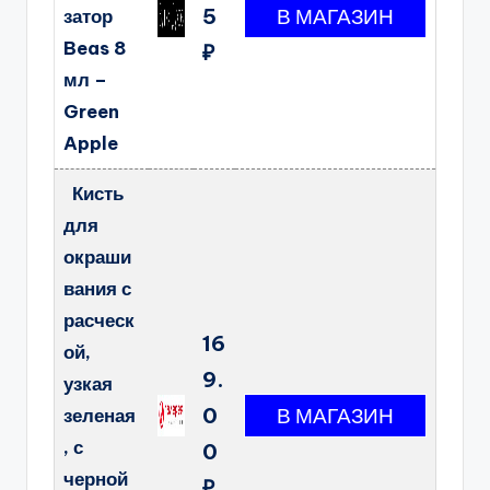
5
затор
Beas 8
₽
мл –
Green
Apple
Кисть
для
окраши
вания с
расческ
16
ой,
9.
узкая
0
зеленая
, с
0
черной
₽