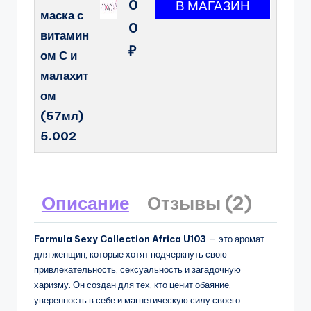
0
маска с
0
витамин
₽
ом С и
малахит
ом
(57мл)
5.002
Описание
Отзывы (2)
Formula Sexy Collection Africa U103
— это аромат
для женщин, которые хотят подчеркнуть свою
привлекательность, сексуальность и загадочную
харизму. Он создан для тех, кто ценит обаяние,
уверенность в себе и магнетическую силу своего