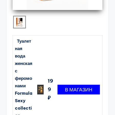
Туалет
ная
вода
женская
с
феромо
19
нами
9
Formula
₽
Sexy
collecti