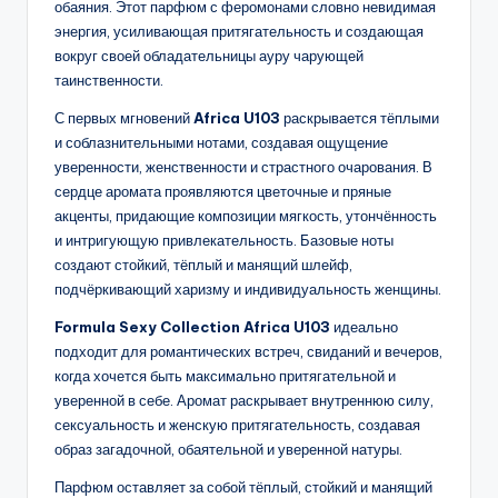
обаяния. Этот парфюм с феромонами словно невидимая
энергия, усиливающая притягательность и создающая
вокруг своей обладательницы ауру чарующей
таинственности.
С первых мгновений
Africa U103
раскрывается тёплыми
и соблазнительными нотами, создавая ощущение
уверенности, женственности и страстного очарования. В
сердце аромата проявляются цветочные и пряные
акценты, придающие композиции мягкость, утончённость
и интригующую привлекательность. Базовые ноты
создают стойкий, тёплый и манящий шлейф,
подчёркивающий харизму и индивидуальность женщины.
Formula Sexy Collection Africa U103
идеально
подходит для романтических встреч, свиданий и вечеров,
когда хочется быть максимально притягательной и
уверенной в себе. Аромат раскрывает внутреннюю силу,
сексуальность и женскую притягательность, создавая
образ загадочной, обаятельной и уверенной натуры.
Парфюм оставляет за собой тёплый, стойкий и манящий