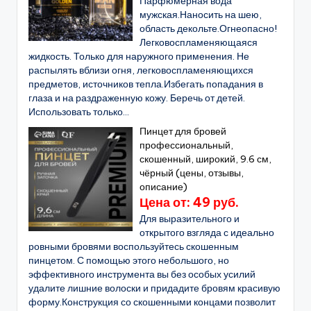
Парфюмерная вода
мужская.Наносить на шею,
область декольте.Огнеопасно!
Легковоспламеняющаяся
жидкость. Только для наружного применения. Не
распылять вблизи огня, легковоспламеняющихся
предметов, источников тепла.Избегать попадания в
глаза и на раздраженную кожу. Беречь от детей.
Использовать только...
Пинцет для бровей
профессиональный,
скошенный, широкий, 9.6 см,
чёрный (цены, отзывы,
описание)
Цена от: 49 руб.
Для выразительного и
открытого взгляда с идеально
ровными бровями воспользуйтесь скошенным
пинцетом. С помощью этого небольшого, но
эффективного инструмента вы без особых усилий
удалите лишние волоски и придадите бровям красивую
форму.Конструкция со скошенными концами позволит