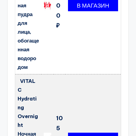
0
ная
пудра
0
для
₽
лица,
обогаще
нная
водоро
дом
VITAL
C
Hydrati
ng
Overnig
10
ht
5
Ночная