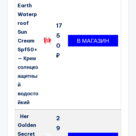
Earth
Waterp
roof
17
Sun
5
Cream
0
Spf50+
₽
— Крем
солнцез
ащитны
й
водосто
йкий
Her
2
Golden
9
Secret