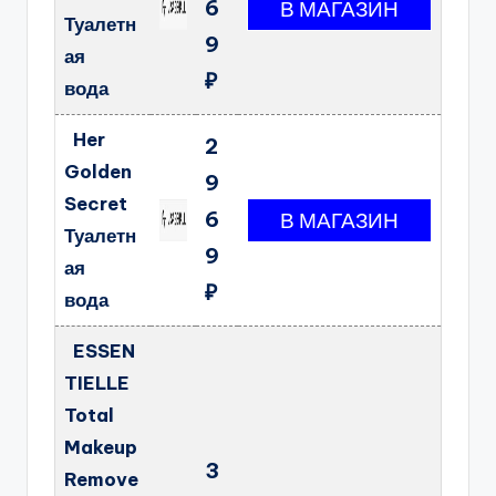
6
Туалетн
9
ая
₽
вода
Her
2
Golden
9
Secret
6
Туалетн
9
ая
₽
вода
ESSEN
TIELLE
Total
Makeup
3
Remove