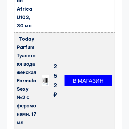
on
Africa
U103,
30 мл
Today
Parfum
Туалетн
ая вода
2
женская
5
Formula
2
Sexy
₽
№2 с
феромо
нами, 17
мл