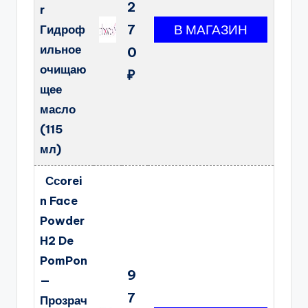
2
r
7
Гидроф
ильное
0
очищаю
₽
щее
масло
(115
мл)
Ссorei
n Face
Powder
H2 De
PomPon
9
—
7
Прозрач