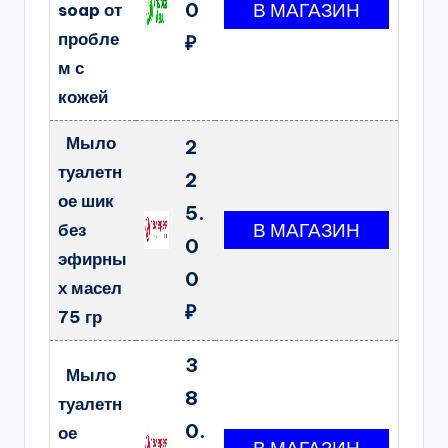
0
soap от
пробле
₽
м с
кожей
Мыло
2
туалетн
2
ое шик
5.
без
0
эфирны
0
х масел
₽
75 гр
3
Мыло
8
туалетн
0.
ое