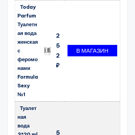
Today
Parfum
Туалетн
ая вода
2
женская
5
с
2
феромо
₽
нами
Formula
Sexy
№1
Туалет
ная
вода
5
3*20 ml