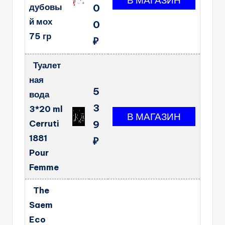
дубовы
0
й мох
0
75 гр
₽
Туалет
ная
5
вода
3
3*20 ml
Cerruti
9
1881
₽
Pour
Femme
The
Saem
Eco