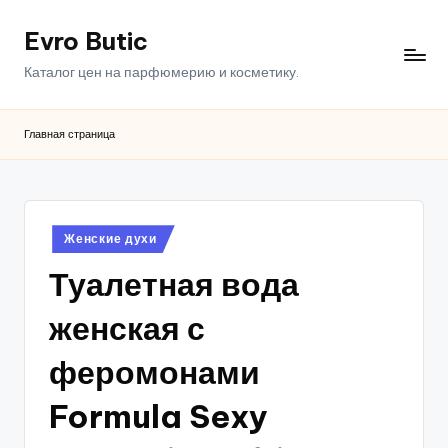
Evro Butic
Перейти
к
Каталог цен на парфюмерию и косметику.
содержимому
Главная страница
Опубликовано
Женские духи
в
Туалетная вода
женская с
феромонами
Formula Sexy