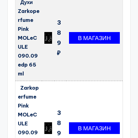
Духи
Zarkope
rfume
3
Pink
8
MOLeC
9
ULE
₽
090.09
edp 65
ml
Zarkop
erfume
Pink
3
MOLeC
8
ULE
090.09
9