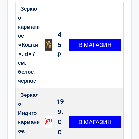
Зеркал
о
карманн
4
ое
5
«Кошки
», d=7
₽
см,
белое,
чёрное
Зеркал
19
о
9.
Индиго
0
карманн
ое,
0