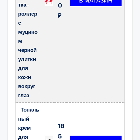
тка-
0
роллер
₽
с
муцино
м
черной
улитки
для
кожи
вокруг
глаз
Тональ
ный
18
крем
5
для