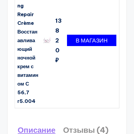
ng
Repair
13
Crème
8
Восстан
2
авлива
ющий
0
ночной
₽
крем с
витамин
ом С
56,7
г5.004
Описание
Отзывы (4)