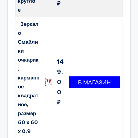
кругло
₽
е
Зеркал
о
Смайли
ки
очкарик
14
,
9.
карманн
0
ое
0
квадрат
₽
ное,
размер
60 х 60
х 0,9