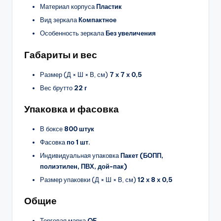
Материал корпуса
Пластик
Вид зеркала
Компактное
Особенность зеркала
Без увеличения
Габариты и вес
Размер (Д × Ш × В, см)
7 х 7 х 0,5
Вес брутто
22 г
Упаковка и фасовка
В боксе
800 штук
Фасовка
по 1 шт.
Индивидуальная упаковка
Пакет (БОПП,
полиэтилен, ПВХ, дой-пак)
Размер упаковки (Д × Ш × В, см)
12 х 8 х 0,5
Общие
Торговая марка
QF