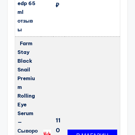
edp 65
₽
ml
отзыв
ы
Farm
Stay
Black
Snail
Premiu
m
Rolling
Eye
Serum
11
—
0
Сыворо