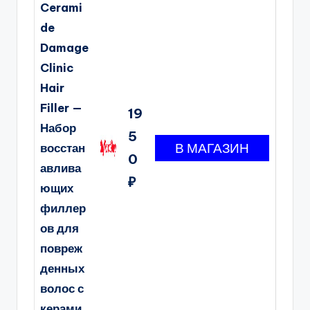
Cerami
de
Damage
Clinic
Hair
Filler —
19
Набор
5
восстан
0
авлива
₽
ющих
филлер
ов для
повреж
денных
волос с
керами