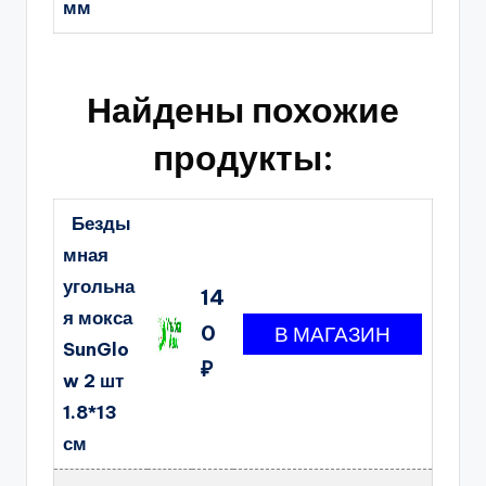
мм
Найдены похожие
продукты:
Безды
мная
угольна
14
я мокса
0
SunGlo
₽
w 2 шт
1.8*13
см