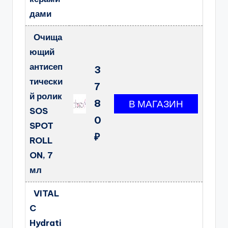
дами
Очища
ющий
антисеп
3
тически
7
й ролик
8
SOS
0
SPOT
₽
ROLL
ON, 7
мл
VITAL
C
Hydrati