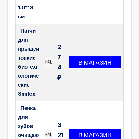
1.8*13
см
Патчи
для
2
прыщей
7
тонкие
биотехн
4
ологиче
₽
ские
Smilex
Пенка
для
3
зубов
21
очищаю