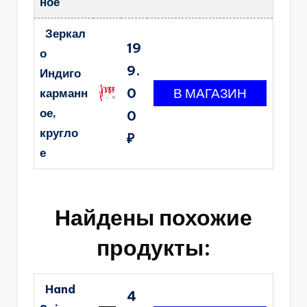
ное
Зеркал
19
о
9.
Индиго
0
карманн
ое,
0
кругло
₽
е
Найдены похожие
продукты:
Hand
4