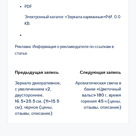
PDF
Электронный каталог «Зеркала карманные»
Pdf, 0.0
KB
Реклама. Информация о рекламодателе по ссылкам в
статье.
Навигация
Предыдущая запись
Следующая запись
Зеркало декоративное,
Ароматическая свеча в
записи
с увеличением х2,
банке «Цветочный
двустороннее,
вальс» 180 г, время
16.5×25.5 см, (11×15.5
горения 45 ч (цены,
см), чёрное (цены,
отзывы, описание)
отзывы, описание)