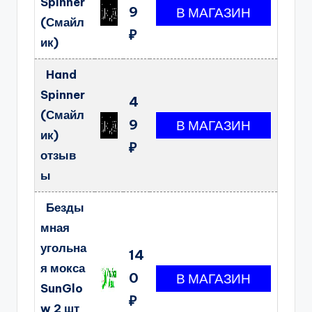
Spinner
9
(Смайл
₽
ик)
Hand
Spinner
4
(Смайл
9
ик)
₽
отзыв
ы
Безды
мная
угольна
14
я мокса
0
SunGlo
₽
w 2 шт