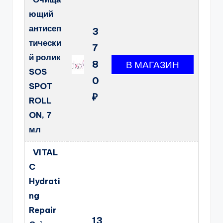
ющий
антисеп
3
тически
7
й ролик
8
SOS
0
SPOT
₽
ROLL
ON, 7
мл
VITAL
C
Hydrati
ng
Repair
13