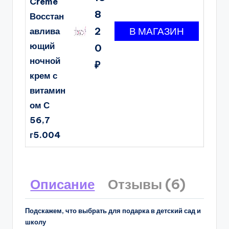
Crème
8
Восстан
2
авлива
ющий
0
ночной
₽
крем с
витамин
ом С
56,7
г5.004
Описание
Отзывы (6)
Подскажем, что выбрать для подарка в детский сад и
школу