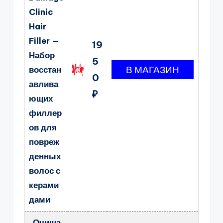
Clinic
Hair
Filler —
19
Набор
5
восстан
0
авлива
₽
ющих
филлер
ов для
повреж
денных
волос с
керами
дами
Очища