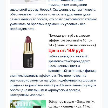
помощником в создании
идеальной формы бровей. Скошенные концы пинцета
обеспечивают точность и легкость в удалении даже
самых мелких волосков, что позволяет самостоятельно
ухаживать за бровями в домашних условиях без
необходимости...
Помада для губ с матовым
эффектом Jeanmishe 10 тон,
14 г (цены, отзывы, описание)
Цена от: 149 руб.
Губная помада с нежной
кремовой текстурой дарит
насыщенный цвет и
элегантный сатиновый финиш
с мягким матовым эффектом. Плотное покрытие
равномерно ложится на губы, подчёркивая их форму и
создавая выразительный образ.Питательная формула
обогащена пчелиным и карнаубским воском,
касторовым маслом и...
Эфирное масло «Эвкалипт»,
флакон-капельница, 17 мл