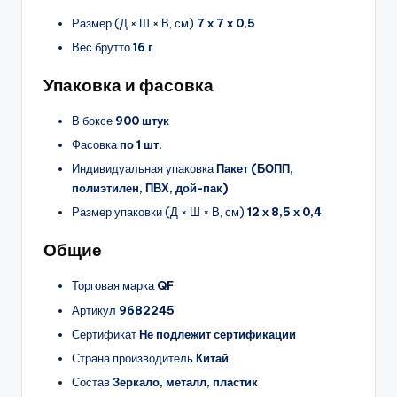
Размер (Д × Ш × В, см)
7 х 7 х 0,5
Вес брутто
16 г
Упаковка и фасовка
В боксе
900 штук
Фасовка
по 1 шт.
Индивидуальная упаковка
Пакет (БОПП,
полиэтилен, ПВХ, дой-пак)
Размер упаковки (Д × Ш × В, см)
12 х 8,5 х 0,4
Общие
Торговая марка
QF
Артикул
9682245
Сертификат
Не подлежит сертификации
Страна производитель
Китай
Состав
Зеркало, металл, пластик