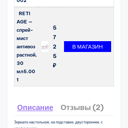
002
RETI
AGE —
5
спрей-
7
мист
2
антивоз
растной,
5
30
₽
мл5.00
1
Описание
Отзывы (2)
Зеркало настольное, на подставке, двустороннее, с