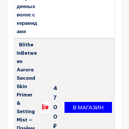
денных
волос с
керамид
ами
Blithe
InBetwe
en
Aurora
Second
Skin
4
Primer
7
&
0
Setting
0
Mist —
₽
Прайме