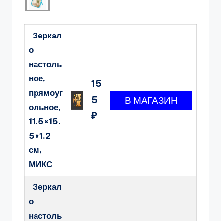
Зеркал
о
настоль
ное,
15
прямоуг
5
ольное,
₽
11.5×15.
5×1.2
см,
МИКС
Зеркал
о
настоль