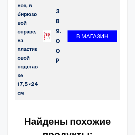
ное, в
3
бирюзо
8
вой
9.
оправе,
на
0
пластик
0
овой
₽
подстав
ке
17,5×24
см
Найдены похожие
продукты: