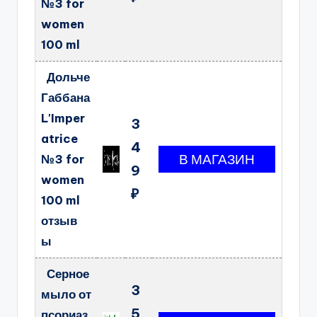
№3 for
women
100 ml
Дольче
Габбана
L'Imper
3
atrice
4
№3 for
9
women
₽
100 ml
отзыв
ы
Серное
3
мыло от
5
псориаз