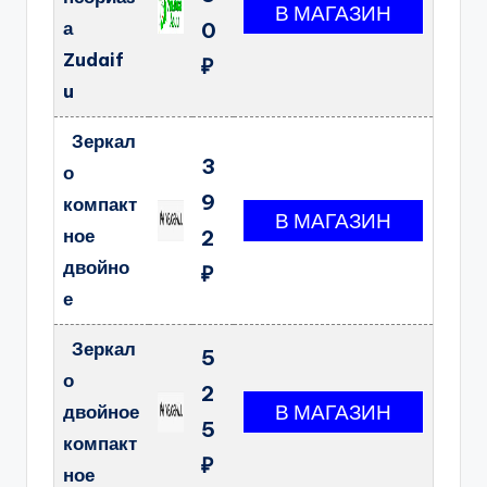
а
0
Zudaif
₽
u
Зеркал
3
о
9
компакт
ное
2
двойно
₽
е
Зеркал
5
о
2
двойное
5
компакт
₽
ное