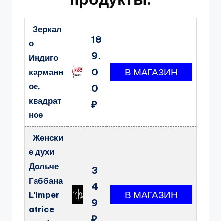
Зеркал
18
о
9.
Индиго
0
карманн
ое,
0
квадрат
₽
ное
Женски
е духи
Дольче
3
Габбана
4
L'Imper
9
atrice
₽