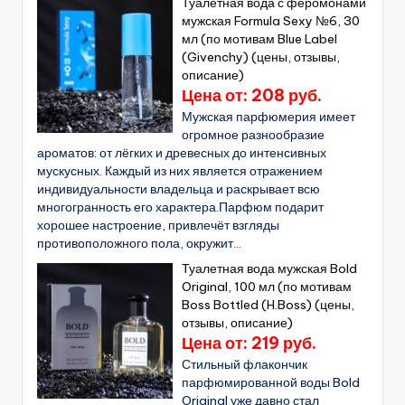
Туалетная вода с феромонами
мужская Formula Sexy №6, 30
мл (по мотивам Blue Label
(Givenchy) (цены, отзывы,
описание)
Цена от: 208 руб.
Мужская парфюмерия имеет
огромное разнообразие
ароматов: от лёгких и древесных до интенсивных
мускусных. Каждый из них является отражением
индивидуальности владельца и раскрывает всю
многогранность его характера.Парфюм подарит
хорошее настроение, привлечёт взгляды
противоположного пола, окружит...
Туалетная вода мужская Bold
Original, 100 мл (по мотивам
Boss Bottled (H.Boss) (цены,
отзывы, описание)
Цена от: 219 руб.
Стильный флакончик
парфюмированной воды Bold
Original уже давно стал