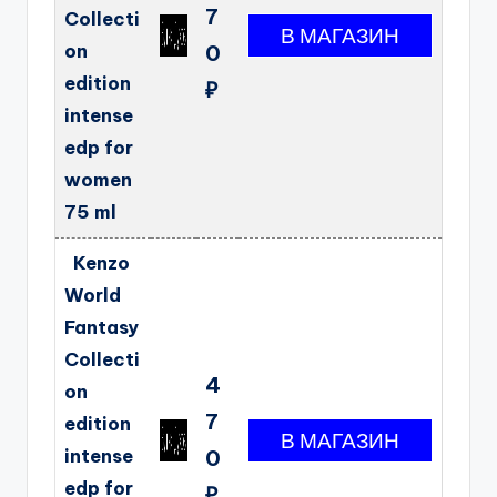
7
Collecti
on
0
edition
₽
intense
edp for
women
75 ml
Kenzo
World
Fantasy
Collecti
4
on
7
edition
intense
0
edp for
₽