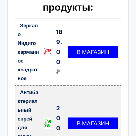
продукты:
Зеркал
18
о
9.
Индиго
0
карманн
ое,
0
квадрат
₽
ное
Антиба
ктериал
2
ьный
0
спрей
для
0