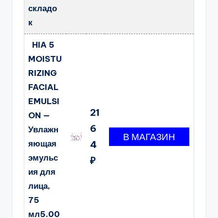
складо
к
HIA 5
MOISTU
RIZING
FACIAL
EMULSI
21
ON —
6
Увлажн
яющая
4
эмульс
₽
ия для
лица,
75
мл5.00