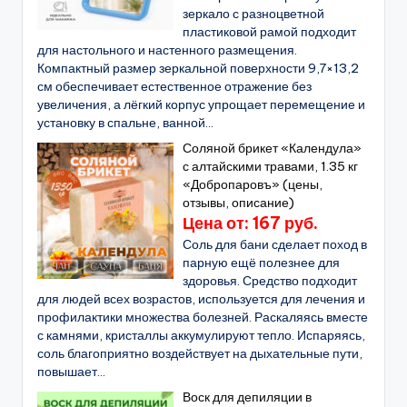
зеркало с разноцветной
пластиковой рамой подходит
для настольного и настенного размещения.
Компактный размер зеркальной поверхности 9,7×13,2
см обеспечивает естественное отражение без
увеличения, а лёгкий корпус упрощает перемещение и
установку в спальне, ванной...
Соляной брикет «Календула»
с алтайскими травами, 1.35 кг
«Добропаровъ» (цены,
отзывы, описание)
Цена от: 167 руб.
Соль для бани сделает поход в
парную ещё полезнее для
здоровья. Средство подходит
для людей всех возрастов, используется для лечения и
профилактики множества болезней. Раскаляясь вместе
с камнями, кристаллы аккумулируют тепло. Испаряясь,
соль благоприятно воздействует на дыхательные пути,
повышает...
Воск для депиляции в