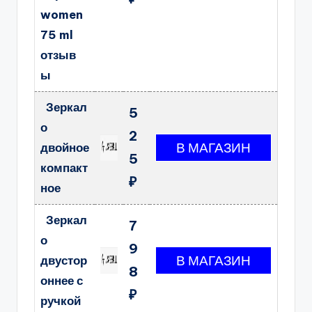
women
75 ml
отзыв
ы
Зеркал
5
о
2
двойное
5
компакт
₽
ное
Зеркал
7
о
9
двустор
8
оннее с
₽
ручкой