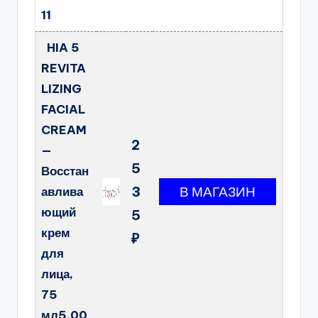
11
HIA 5
REVITA
LIZING
FACIAL
CREAM
2
—
5
Восстан
3
авлива
ющий
5
крем
₽
для
лица,
75
мл5.00