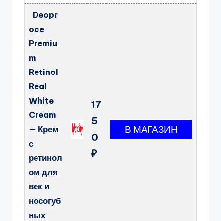
Deopr
oce
Premiu
m
Retinol
Real
White
17
Cream
5
— Крем
0
с
₽
ретинол
ом для
век и
носогуб
ных