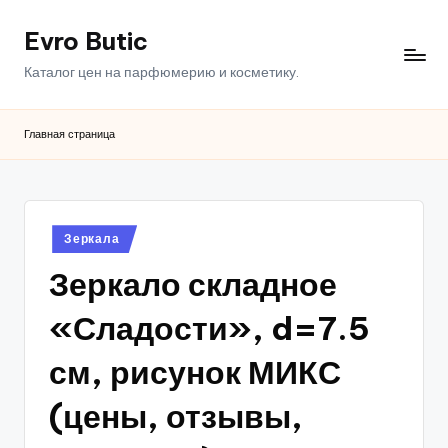
Evro Butic
Перейти
к
Каталог цен на парфюмерию и косметику.
содержимому
Главная страница
Опубликовано
Зеркала
в
Зеркало складное
«Сладости», d=7.5
см, рисунок МИКС
(цены, отзывы,