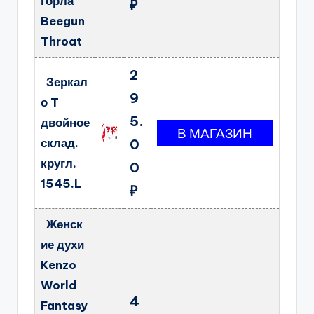
горла
₽
Beegun
Throat
2
Зеркал
9
о T
5.
двойное
склад.
0
кругл.
0
1545.L
₽
Женск
ие духи
Kenzo
World
4
Fantasy