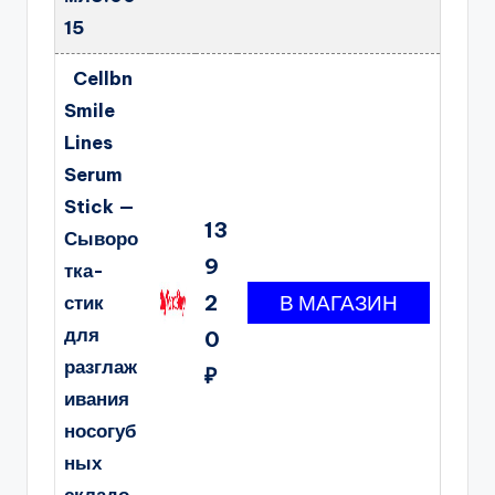
15
Cellbn
Smile
Lines
Serum
Stick —
13
Сыворо
9
тка-
2
стик
для
0
разглаж
₽
ивания
носогуб
ных