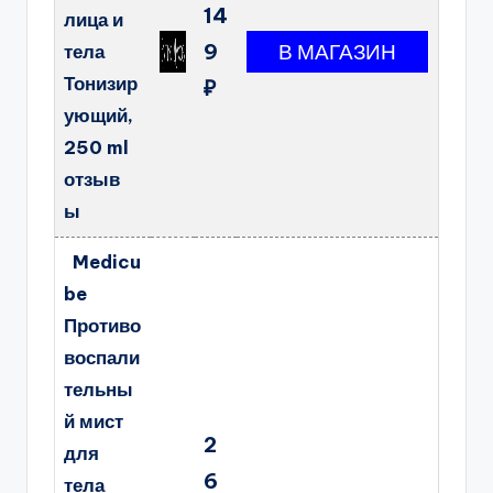
14
лица и
9
тела
Тонизир
₽
ующий,
250 ml
отзыв
ы
Medicu
be
Противо
воспали
тельны
й мист
2
для
6
тела