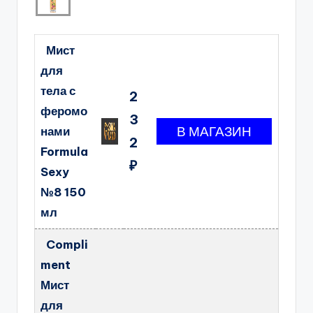
Мист
для
тела с
2
феромо
3
нами
2
Formula
₽
Sexy
№8 150
мл
Compli
ment
Мист
для