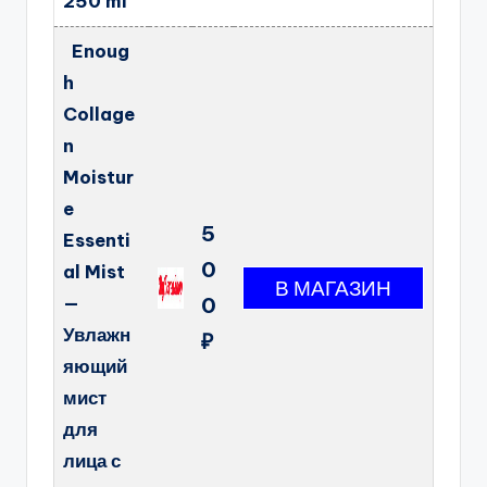
250 ml
Enoug
h
Collage
n
Moistur
e
5
Essenti
0
al Mist
—
0
Увлажн
₽
яющий
мист
для
лица с