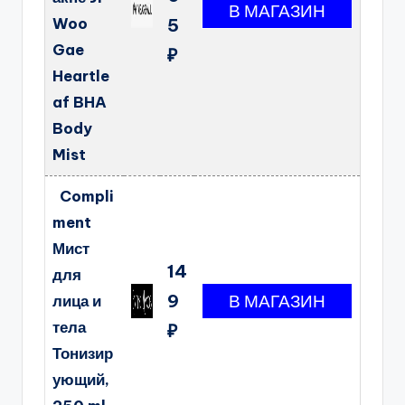
Woo
5
Gae
₽
Heartle
af BHA
Body
Mist
Compli
ment
Мист
14
для
9
лица и
тела
₽
Тонизир
ующий,