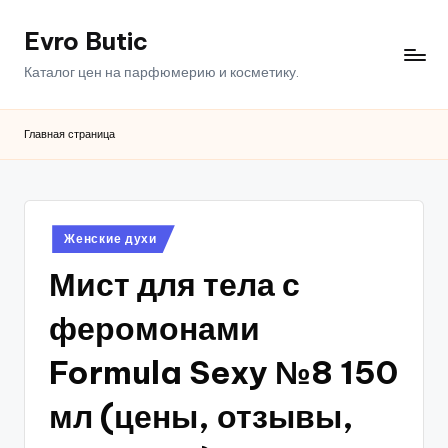
Evro Butic
Перейти
к
Каталог цен на парфюмерию и косметику.
содержимому
Главная страница
Опубликовано
Женские духи
в
Мист для тела с
феромонами
Formula Sexy №8 150
мл (цены, отзывы,