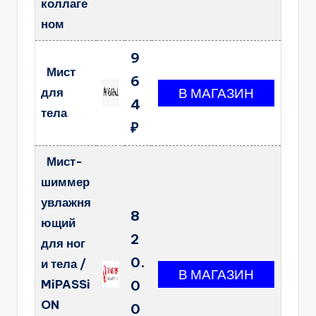
коллаге
ном
9
Мист
6
для
4
тела
₽
Мист-
шиммер
увлажня
8
ющий
2
для ног
0.
и тела /
MiPASSi
0
ON
0