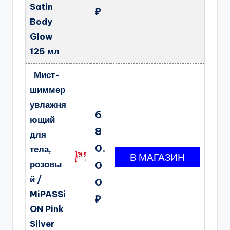
Satin
₽
Body
Glow
125 мл
Мист-
шиммер
увлажня
6
ющий
8
для
0.
тела,
розовы
0
й /
0
MiPASSi
₽
ON Pink
Silver