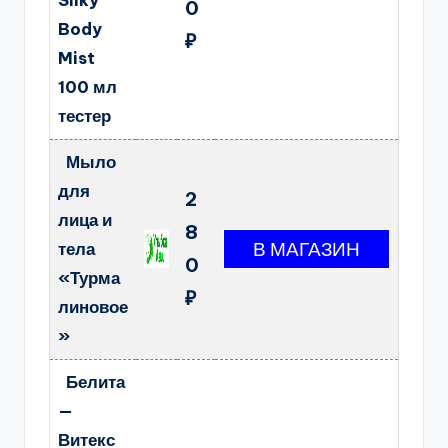
Silky
0
Body
₽
Mist
100 мл
тестер
Мыло
для
2
лица и
8
тела
0
«Турма
₽
линовое
»
Белита
—
Витекс