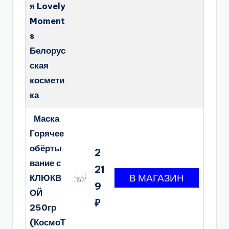
я Lovely
Moment
s
Белорус
ская
космети
ка
Маска
Горячее
обёрты
2
вание с
21
КЛЮКВ
9
ОЙ
₽
250гр
(КосмоТ