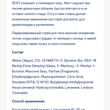
SEXY освежает и тонизирует кожу. Мист окружит вас
легким ароматным облаком, быстро впитается и не
оставит липкого следа. Отсутствие спирта делает
возможным применение как спрея для волос для
ароматизации и увлажнения.
Парфюмированный спрей для тела женский незаменим
летом, когда кожа страдает от палящего солнца, и зимой,
когда кожа теряет влагу в сезон отопления.
Состав:
Water (Aqua), C12-13 PARETH-9, Glycerin, Bis-PEG-18
Methyl Ether Dimethyl Silane, 3-Methoxy-3-Methyl-1-
Butanol, Muscone Sexy, Parfum (Fragrance),
Ethylhexylglycerin, Phenoxyethanol, Citric Acid,
Disodium EDTA, Cl 14720, Butylphenyl methylpropional,
Hexyl cinnamal, Hydroxycitronellal, Limonene, Linalool,
Citronellol
Способ применения:
Распылите спрей на кожу с расстояния 15-20 см.