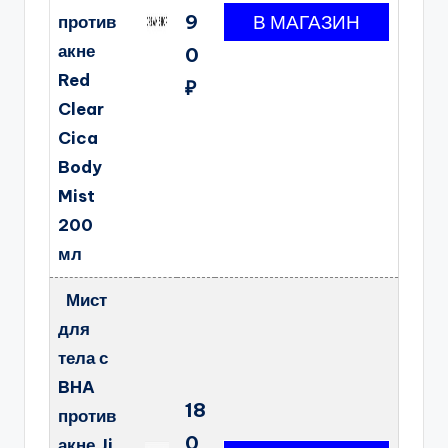
9
против
акне
0
Red
₽
Clear
Cica
Body
Mist
200
мл
Мист
для
тела с
BHA
18
против
0
акне Ji