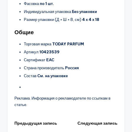
Фасовка
по 1 шт.
Индивидуальная упаковка
Без упаковки
Размер упаковки (Д × Ш × В, см)
4 х 4 х 18
Общие
Торговая марка
TODAY PARFUM
Артикул
10423539
Сертификат
ЕАС
Страна производитель
Россия
Состав
См. на упаковке
Реклама. Информация о рекламодателе по ссылкам в
статье.
Навигация
Предыдущая запись
Следующая запись