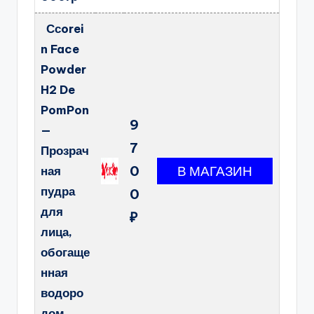
Ссorei
n Face
Powder
H2 De
PomPon
9
—
7
Прозрач
0
ная
пудра
0
для
₽
лица,
обогаще
нная
водоро
дом