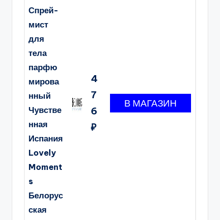
Спрей-
мист
для
тела
парфю
4
мирова
7
нный
Чувстве
6
нная
₽
Испания
Lovely
Moment
s
Белорус
ская