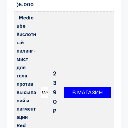
)5.000
Medic
ube
Кислотн
ый
пилинг-
мист
для
2
тела
3
против
9
высыпа
ний и
0
пигмент
₽
ации
Red