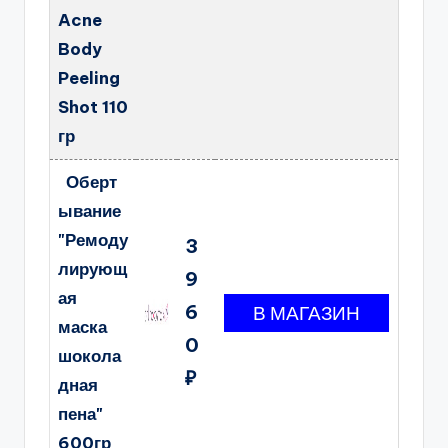
Acne
Body
Peeling
Shot 110
гр
Оберт
ывание
"Ремоду
3
лирующ
9
ая
6
маска
0
шокола
₽
дная
пена"
600гр