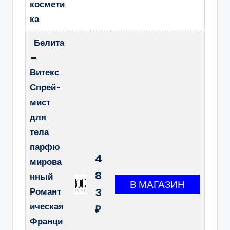
космети
ка
Белита
—
Витекс
Спрей-
мист
для
тела
парфю
4
мирова
8
нный
Романт
3
ическая
₽
Франци