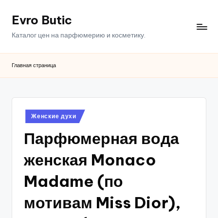
Evro Butic
Перейти
к
Каталог цен на парфюмерию и косметику.
содержимому
Главная страница
Опубликовано
Женские духи
в
Парфюмерная вода
женская Monaco
Madame (по
мотивам Miss Dior),