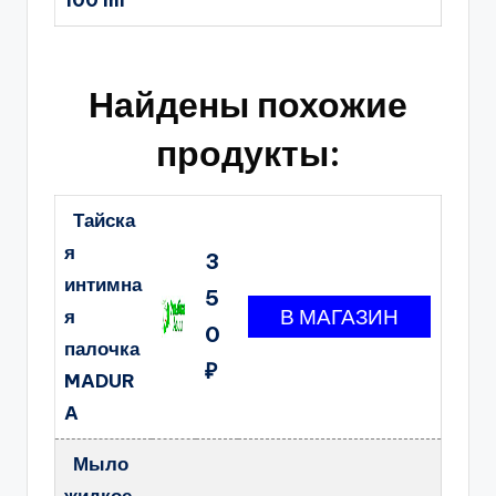
100 ml
Найдены похожие
продукты:
Тайска
я
3
интимна
5
я
0
палочка
₽
MADUR
A
Мыло