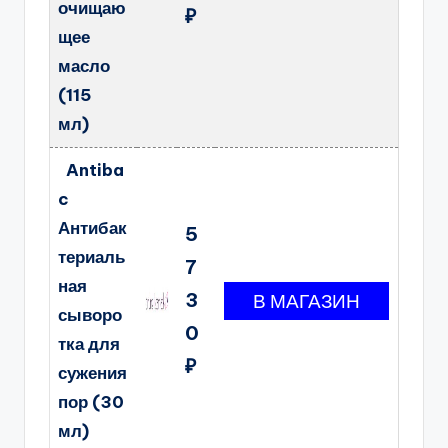
очищаю
₽
щее
масло
(115
мл)
Antiba
c
Антибак
5
териаль
7
ная
3
сыворо
0
тка для
₽
сужения
пор (30
мл)