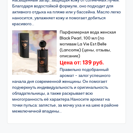
насыщенный загар, защищая кожу от солнечных лучей.
Благодаря водостойкой формуле, оно подходит для
активного отдыха на пляже или у бассейна. Масло легко
наносится, увлажняет кожу и помогает добиться
красивого...
Парфюмерная вода женская
Black Pearl, 100 мл (по
мотивам La Vie Est Belle
(Lancome) (цены, отзывы,
описание)
Цена от: 139 руб.
Правильно подобранный
аромат - залог успешного
начала дня современной женщины. Он помогает
подчеркнуть индивидуальность и оригинальность
обладательницы, а также раскрывает всю
многогранность её характера.Наносите аромат на
точки пульса: запястье, за мочку уха и на шею в районе
межключичной впадины...