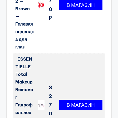
7
2 —
Brown
0
—
₽
Гелевая
подводк
а для
глаз
ESSEN
TIELLE
Total
Makeup
3
Remove
2
r
7
Гидроф
ильное
0