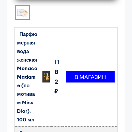
Парфю
мерная
вода
женская
11
Monaco
8
Madam
2
e (по
₽
мотива
м Miss
Dior),
100 мл