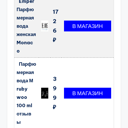
Emper
Парфю
17
мерная
2
вода
6
женская
₽
Monac
o
Парфю
мерная
3
вода М
9
ruby
woo
9
100 ml
₽
отзыв
ы