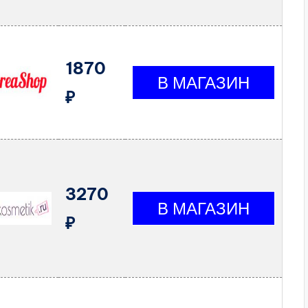
1870
₽
3270
₽