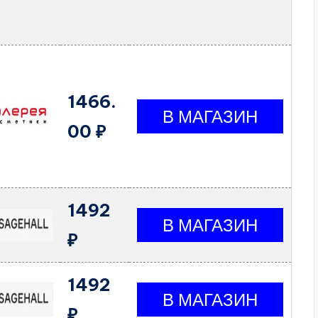
1466.
00 ₽
1492
₽
1492
₽