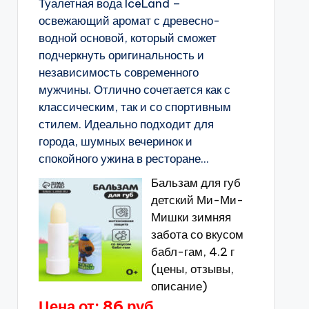
Туалетная вода IceLand –
освежающий аромат с древесно-
водной основой, который сможет
подчеркнуть оригинальность и
независимость современного
мужчины. Отлично сочетается как с
классическим, так и со спортивным
стилем. Идеально подходит для
города, шумных вечеринок и
спокойного ужина в ресторане...
Бальзам для губ
детский Ми-Ми-
Мишки зимняя
забота со вкусом
бабл-гам, 4.2 г
(цены, отзывы,
описание)
Цена от: 86 руб.