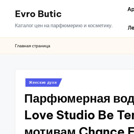
Ар
Evro Butic
Перейти
к
Каталог цен на парфюмерию и косметику.
Ле
содержимому
Главная страница
Опубликовано
Женские духи
в
Парфюмерная вод
Love Studio Be Te
мотивам Chance E