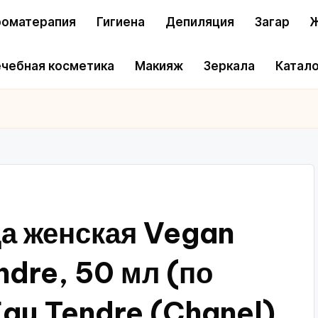
оматерапия
Гигиена
Депиляция
Загар
Ж
чебная косметика
Макияж
Зеркала
Катало
а женская Vegan
ndre, 50 мл (по
au Tendre (Chanel)