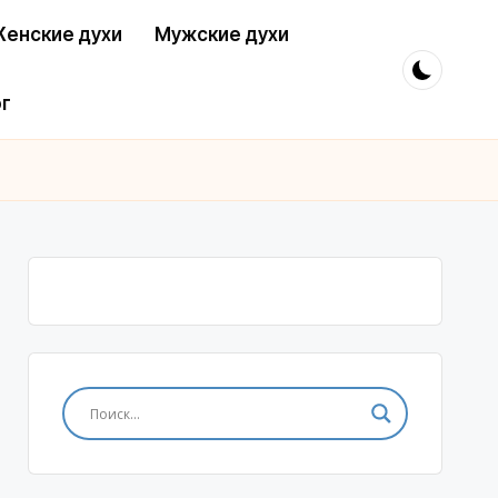
енские духи
Мужские духи
г