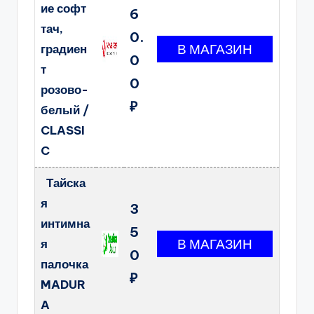
ие софт
6
тач,
0.
градиен
0
т
0
розово-
₽
белый /
CLASSI
C
Тайска
я
3
интимна
5
я
0
палочка
₽
MADUR
A