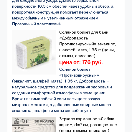
для ежедневного ухода. Диаметр зеркальной
поверхности 10,5 см обеспечивает удобный обзор, а
поворотная конструкция помогает переключаться
между обычным и увеличенным отражением.
Прозрачный пластиковый...
Соляной брикет для бани
«Добропаровъ
Противовирусный» эвкалипт,
шалфей, мята, 1.35 кг (цены,
отзывы, описание)
Цена от: 176 руб.
Соляной брикет
«Противовирусный»
(эвкалипт, шалфей, мята), 1,35 кг, Добропаровъ —
натуральное средство для поддержания здоровья и
создания комфортной атмосферы в помещении.
Брикет из гималайской соли насыщает воздух
микроэлементами, а добавленные эфирные масла
эвкалипта, шалфея и мяты способствуют...
Зеркало карманное «Люблю
корги», d=7 см, разноцветное
(цены, отзывы, описание)