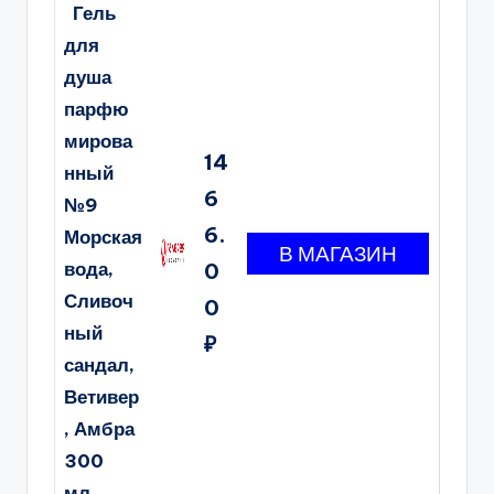
Гель
для
душа
парфю
мирова
14
нный
6
№9
6.
Морская
вода,
0
Сливоч
0
ный
₽
сандал,
Ветивер
, Амбра
300
мл