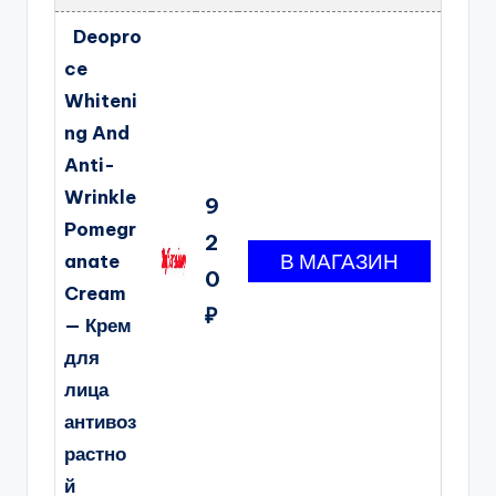
Deopro
ce
Whiteni
ng And
Anti-
Wrinkle
9
Pomegr
2
anate
0
Cream
₽
— Крем
для
лица
антивоз
растно
й