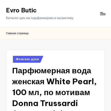
Evro Butic
Перейти
к
Каталог цен на парфюмерию и косметику.
содержимому
Главная страница
Опубликовано
Женские духи
в
Парфюмерная вода
женская White Pearl,
100 мл, по мотивам
Donna Trussardi