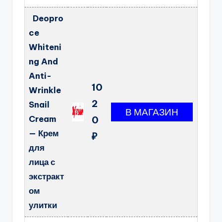
Deopro
ce
Whiteni
ng And
Anti-
10
Wrinkle
2
Snail
Cream
0
— Крем
₽
для
лица с
экстракт
ом
улитки