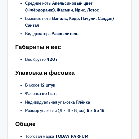
Средние ноты
Апельсиновый цвет
(Флёрдоранж), Жасмин, Ирис, Лотос
Базовые ноты
Ваниль, Кедр, Пачули, Сандал/
Сантал
Вид дозатора
Распылитель
Габариты и вес
Вес брутто
420 г
Упаковка и фасовка
В боксе
12 штук
Фасовка
по 1 шт.
Индивидуальная упаковка
Плёнка
Размер упаковки (Д × Ш × В, см)
6 х 6 х 16
Общие
Торговая марка
TODAY PARFUM