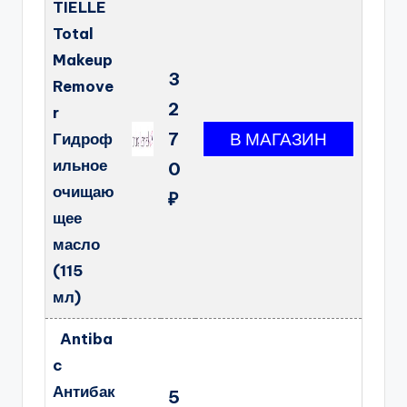
TIELLE
Total
Makeup
3
Remove
2
r
7
Гидроф
ильное
0
очищаю
₽
щее
масло
(115
мл)
Antiba
c
Антибак
5