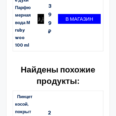
е духи
3
Парфю
9
мерная
вода М
9
ruby
₽
woo
100 ml
Найдены похожие
продукты:
Пинцет
косой,
покрыт
2