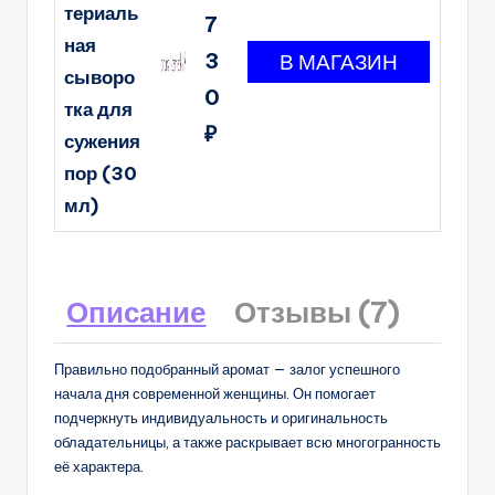
териаль
7
ная
3
сыворо
0
тка для
₽
сужения
пор (30
мл)
Описание
Отзывы (7)
Правильно подобранный аромат — залог успешного
начала дня современной женщины. Он помогает
подчеркнуть индивидуальность и оригинальность
обладательницы, а также раскрывает всю многогранность
её характера.