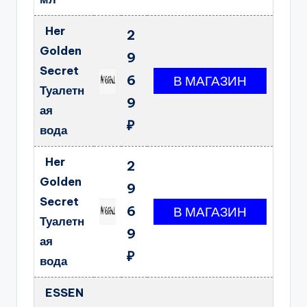
Her
2
Golden
9
Secret
6
Туалетн
9
ая
₽
вода
Her
2
Golden
9
Secret
6
Туалетн
9
ая
₽
вода
ESSEN