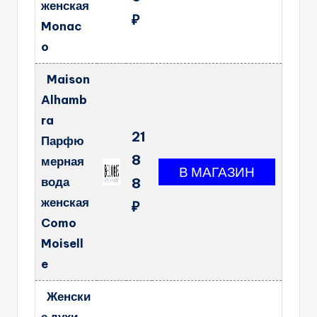
женская
₽
Monac
o
Maison
Alhamb
ra
21
Парфю
8
мерная
вода
8
женская
₽
Como
Moisell
e
Женски