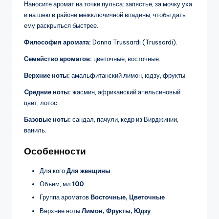
Наносите аромат на точки пульса: запястье, за мочку уха
и на шею в районе межключичной впадины, чтобы дать
ему раскрыться быстрее.
Философия аромата:
Donna Trussardi (Trussardi).
Семейство ароматов:
цветочные, восточные.
Верхние ноты:
амальфитанский лимон, юдзу, фрукты.
Cредние ноты:
жасмин, африканский апельсиновый
цвет, лотос.
Базовые ноты:
сандал, пачули, кедр из Вирджинии,
ваниль.
Особенности
Для кого
Для женщины
Объём, мл
100
Группа ароматов
Восточные, Цветочные
Верхние ноты
Лимон, Фрукты, Юдзу