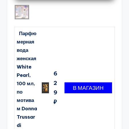
Парфю
мерная
вода
женская
White
6
Pearl,
2
100 мл,
по
9
мотива
₽
м Donna
Trussar
di