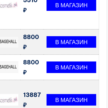
5510
₽
8800
₽
8800
₽
13887
₽