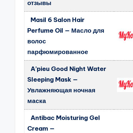
отзывы
Masil 6 Salon Hair
Perfume Oil — Масло для
волос
парфюмированное
A’pieu Good Night Water
Sleeping Mask —
Увлажняющая ночная
маска
Antibac Moisturing Gel
Cream —