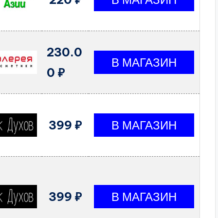
230.0
0 ₽
399 ₽
399 ₽