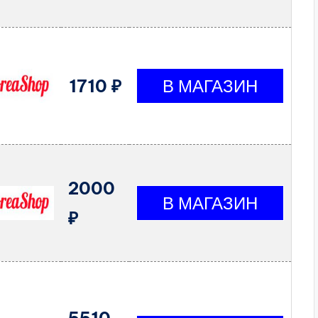
1710 ₽
2000
₽