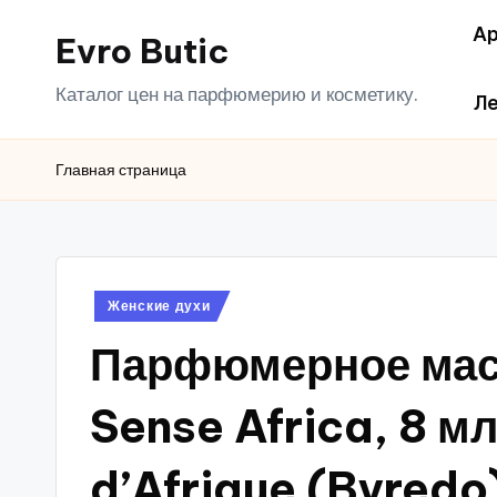
Ар
Evro Butic
Перейти
к
Каталог цен на парфюмерию и косметику.
Ле
содержимому
Главная страница
Опубликовано
Женские духи
в
Парфюмерное масл
Sense Africa, 8 м
d’Afrique (Byredo