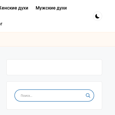
енские духи
Мужские духи
г