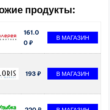
ожие продукты:
161.0
0 ₽
193 ₽
220 ₽