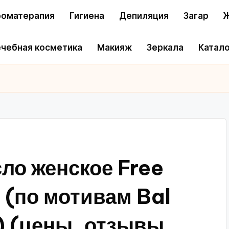
оматерапия
Гигиена
Депиляция
Загар
Ж
чебная косметика
Макияж
Зеркала
Катало
о женское Free
л (по мотивам Bal
) (цены, отзывы,