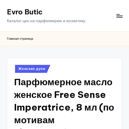
Evro Butic
Перейти
к
Каталог цен на парфюмерию и косметику.
содержимому
Главная страница
Опубликовано
Женские духи
в
Парфюмерное масло
женское Free Sense
Imperatrice, 8 мл (по
мотивам