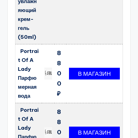
увлажн
яющий
крем-
гель
(50ml)
Portrai
8
t Of A
8
Lady
0
Парфю
0
мерная
₽
вода
Portrai
8
t Of A
8
Lady
0
Парфю