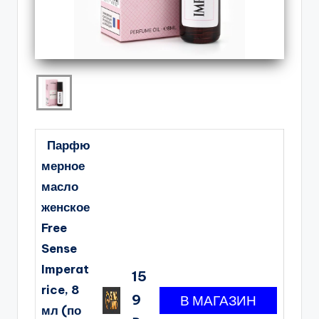
Парфю
мерное
масло
женское
Free
Sense
Imperat
15
rice, 8
9
мл (по