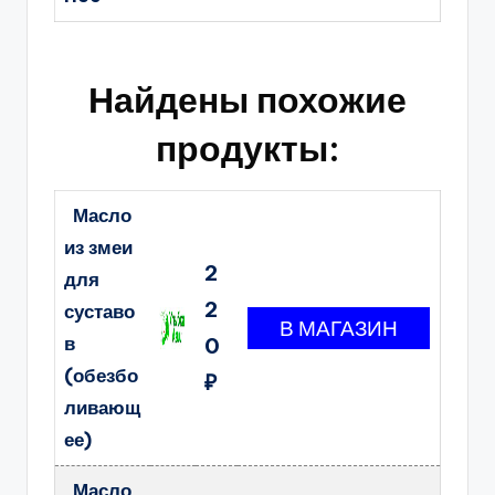
Найдены похожие
продукты:
Масло
из змеи
2
для
2
суставо
в
0
(обезбо
₽
ливающ
ее)
Масло