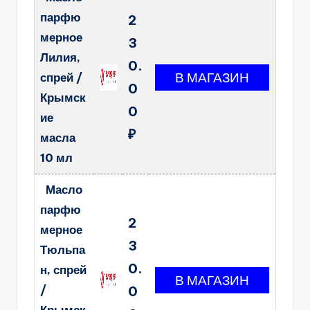
парфю
2
мерное
3
Лилия,
0.
спрей /
0
Крымск
0
ие
₽
масла
10 мл
Масло
парфю
2
мерное
3
Тюльпа
0.
н, спрей
/
0