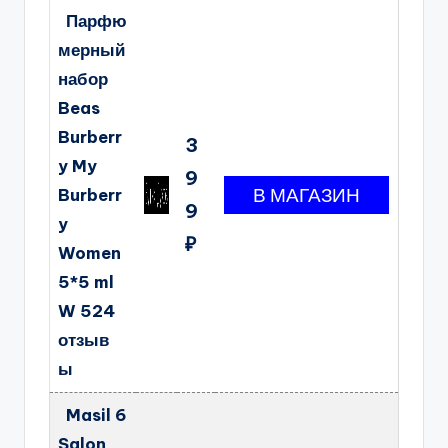
Парфю
мерный
набор
Beas
Burberr
3
y My
9
Burberr
9
y
₽
Women
5*5 ml
W 524
отзыв
ы
Masil 6
Salon