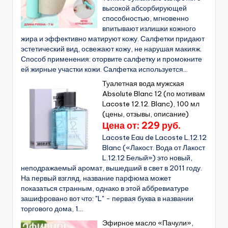
высокой абсорбирующей
способностью, мгновенно
впитывают излишки кожного
жира и эффективно матируют кожу. Салфетки придают
эстетический вид, освежают кожу, не нарушая макияж.
Способ применения: оторвите салфетку и промокните
ей жирные участки кожи. Салфетка используется...
Туалетная вода мужская
Absolute Blanc 12 (по мотивам
Lacoste 12.12. Blanc), 100 мл
(цены, отзывы, описание)
Цена от: 229 руб.
Lacoste Eau de Lacoste L.12.12
Blanc («Лакост. Вода от Лакост
L.12.12 Белый») это новый,
неподражаемый аромат, вышедший в свет в 2011 году.
На первый взгляд, название парфюма может
показаться странным, однако в этой аббревиатуре
зашифровано вот что: "L" - первая буква в названии
торгового дома, 1...
Эфирное масло «Пачули»,