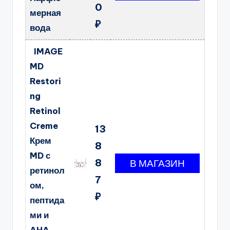
0
мерная
₽
вода
IMAGE
MD
Restori
ng
Retinol
Creme
13
Крем
8
MD с
8
ретинол
7
ом,
₽
пептида
ми и