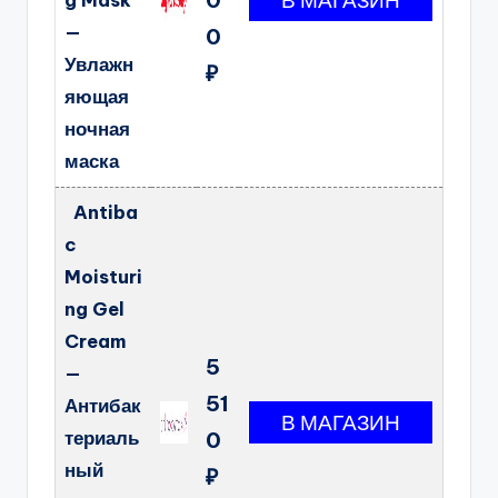
g Mask
—
0
Увлажн
₽
яющая
ночная
маска
Antiba
c
Moisturi
ng Gel
Cream
5
—
51
Антибак
териаль
0
ный
₽