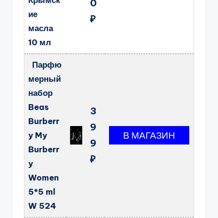
Крымск
0
ие
₽
масла
10 мл
Парфю
мерный
набор
Beas
3
Burberr
9
y My
9
Burberr
₽
y
Women
5*5 ml
W 524