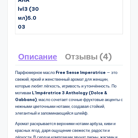
AHA
lvl3 (30
мл)5.0
03
Описание
Отзывы (4)
Парфюмерное масло
Free Sense Imperatrice
— это
свежий, яркий и женственный аромат для женщин,
которые любят лёгкость, игривость и утончённость. По
мотивам
L’Impératrice 3 Anthology (Dolce &
Gabbana)
, масло сочетает сочные фруктовые акценты с
нежными цветочными нотами, создавая стойкий,
элегантный и запоминающийся шлейф.
Аромат раскрывается верхними нотами арбуза, киви и
красных ягод, даря ощущение свежести, радости и
лёгкости. В сердце композиции звучат пионы, жасмин и