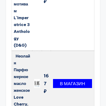
₽
мотива
м
L`Imper
atrice 3
Antholo
gy
(D&G)
Неолай
н
Парфю
16
мерное
7
масло
женское
₽
Love
Cherry,