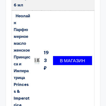
6 мл
Неолай
н
Парфю
мерное
масло
женское
19
Принцес
3
са и
₽
Импера
трица
Princes
s &
Imperat
rice