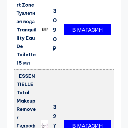
rt Zone
3
Туалетн
0
ая вода
9
Tranquil
lity Eau
0
De
₽
Toilette
15 мл
ESSEN
TIELLE
Total
Makeup
3
Remove
2
r
7
Гидроф