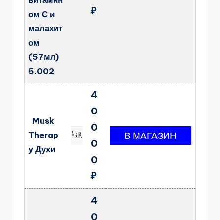
витамин
₽
ом С и
малахит
ом
(57мл)
5.002
4
0
Musk
0
Therap
0
y Духи
0
₽
4
0