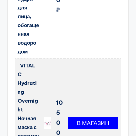
для
₽
лица,
обогаще
нная
водоро
дом
VITAL
C
Hydrati
ng
Overnig
10
ht
5
Ночная
0
маска с
0