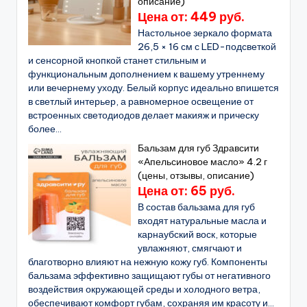
описание)
Цена от: 449 руб.
Настольное зеркало формата
26,5 × 16 см с LED-подсветкой
и сенсорной кнопкой станет стильным и
функциональным дополнением к вашему утреннему
или вечернему уходу. Белый корпус идеально впишется
в светлый интерьер, а равномерное освещение от
встроенных светодиодов делает макияж и прическу
более...
Бальзам для губ Здравсити
«Апельсиновое масло» 4.2 г
(цены, отзывы, описание)
Цена от: 65 руб.
В состав бальзама для губ
входят натуральные масла и
карнаубский воск, которые
увлажняют, смягчают и
благотворно влияют на нежную кожу губ. Компоненты
бальзама эффективно защищают губы от негативного
воздействия окружающей среды и холодного ветра,
обеспечивают комфорт губам, сохраняя им красоту и...