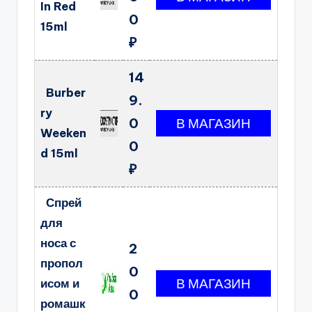
In Red
0
15ml
₽
14
Burber
9.
ry
0
Weeken
0
d 15ml
₽
Спрей
для
носа с
2
пропол
0
исом и
0
ромашк