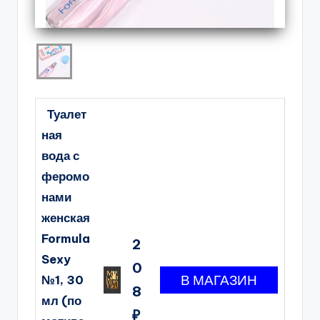
Туалет
ная
вода с
феромо
нами
женская
Formula
2
Sexy
0
№1, 30
8
мл (по
₽