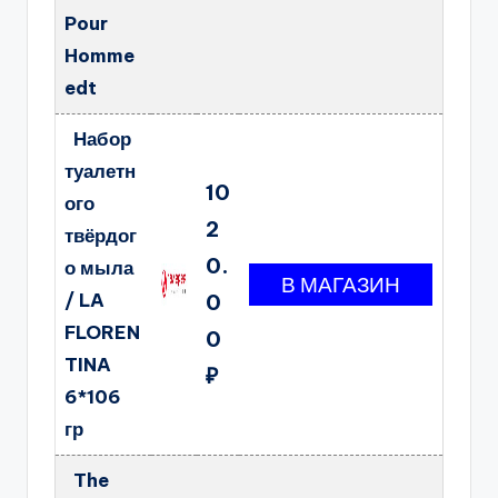
Pour
Homme
edt
Набор
туалетн
10
ого
2
твёрдог
0.
о мыла
/ LA
0
FLOREN
0
TINA
₽
6*106
гр
The