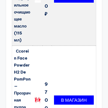
ильное
0
очищаю
₽
щее
масло
(115
мл)
Ссorei
n Face
Powder
H2 De
PomPon
9
—
7
Прозрач
0
ная
пудра
0