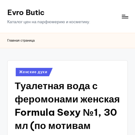
Evro Butic
Перейти
к
Каталог цен на парфюмерию и косметику.
содержимому
Главная страница
Опубликовано
Женские духи
в
Туалетная вода с
феромонами женская
Formula Sexy №1, 30
мл (по мотивам