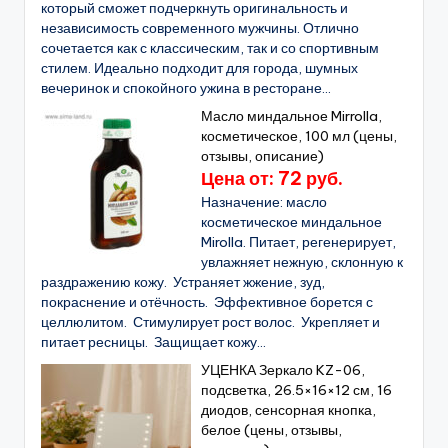
который сможет подчеркнуть оригинальность и
независимость современного мужчины. Отлично
сочетается как с классическим, так и со спортивным
стилем. Идеально подходит для города, шумных
вечеринок и спокойного ужина в ресторане...
Масло миндальное Mirrolla,
косметическое, 100 мл (цены,
отзывы, описание)
Цена от: 72 руб.
Назначение: масло
косметическое миндальное
Mirolla. Питает, регенерирует,
увлажняет нежную, склонную к
раздражению кожу. Устраняет жжение, зуд,
покраснение и отёчность. Эффективное борется с
целлюлитом. Стимулирует рост волос. Укрепляет и
питает ресницы. Защищает кожу...
УЦЕНКА Зеркало KZ-06,
подсветка, 26.5×16×12 см, 16
диодов, сенсорная кнопка,
белое (цены, отзывы,