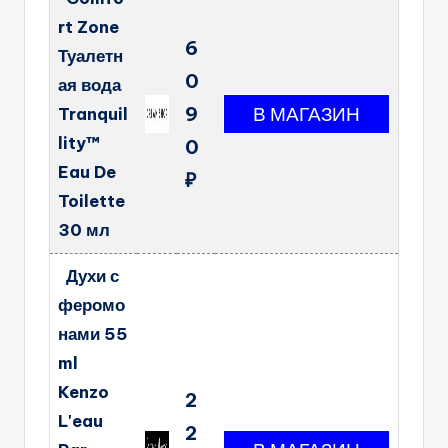
rt Zone
6
Туалетн
0
ая вода
9
Tranquil
lity™
0
Eau De
₽
Toilette
30 мл
Духи с
феромо
нами 55
ml
Kenzo
2
L'eau
2