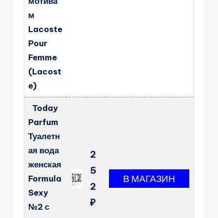
мотива
м
Lacoste
Pour
Femme
(Lacost
e)
Today
Parfum
Туалетн
ая вода
2
женская
5
Formula
2
Sexy
₽
№2 с