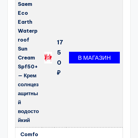
Saem
Eco
Earth
Waterp
roof
17
Sun
5
Cream
0
Spf50+
₽
— Крем
солнцез
ащитны
й
водосто
йкий
Comfo