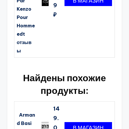
Par
9
Kenzo
₽
Pour
Homme
edt
отзыв
ы
Найдены похожие
продукты:
14
Arman
9.
d Basi
0