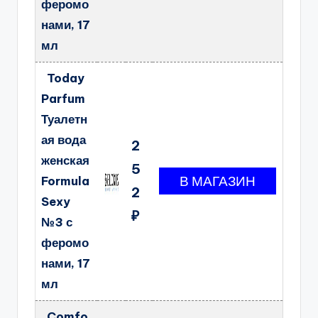
феромо
нами, 17
мл
Today
Parfum
Туалетн
ая вода
2
женская
5
Formula
2
Sexy
₽
№3 с
феромо
нами, 17
мл
Comfo