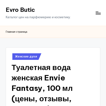
Evro Butic
Перейти
к
Каталог цен на парфюмерию и косметику.
содержимому
Главная страница
Опубликовано
Женские духи
в
Туалетная вода
женская Envie
Fantasy, 100 мл
(цены, отзывы,