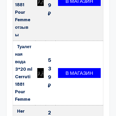
1881
9
Pour
₽
Femme
отзыв
ы
Туалет
ная
5
вода
3
3*20 ml
Cerruti
9
1881
₽
Pour
Femme
Her
2