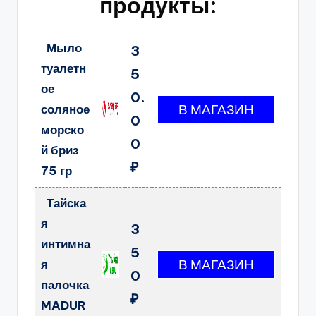
продукты:
Мыло
3
туалетн
5
ое
0.
соляное
0
морско
0
й бриз
₽
75 гр
Тайска
я
3
интимна
5
я
0
палочка
₽
MADUR