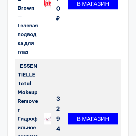
Brown
0
—
₽
Гелевая
подвод
ка для
глаз
ESSEN
TIELLE
Total
Makeup
3
Remove
2
r
9
Гидроф
ильное
4