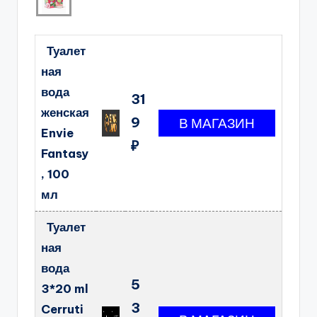
Туалет
ная
вода
31
женская
9
Envie
₽
Fantasy
, 100
мл
Туалет
ная
вода
5
3*20 ml
3
Cerruti