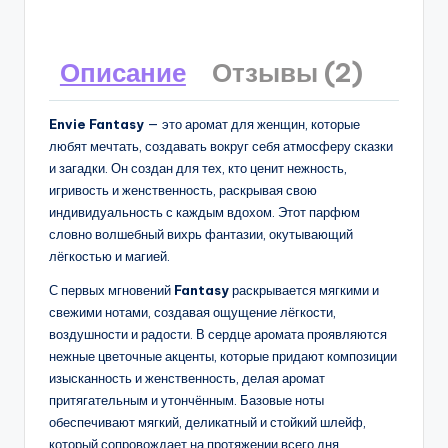
Описание
Отзывы (2)
Envie Fantasy
— это аромат для женщин, которые
любят мечтать, создавать вокруг себя атмосферу сказки
и загадки. Он создан для тех, кто ценит нежность,
игривость и женственность, раскрывая свою
индивидуальность с каждым вдохом. Этот парфюм
словно волшебный вихрь фантазии, окутывающий
лёгкостью и магией.
С первых мгновений
Fantasy
раскрывается мягкими и
свежими нотами, создавая ощущение лёгкости,
воздушности и радости. В сердце аромата проявляются
нежные цветочные акценты, которые придают композиции
изысканность и женственность, делая аромат
притягательным и утончённым. Базовые ноты
обеспечивают мягкий, деликатный и стойкий шлейф,
который сопровождает на протяжении всего дня,