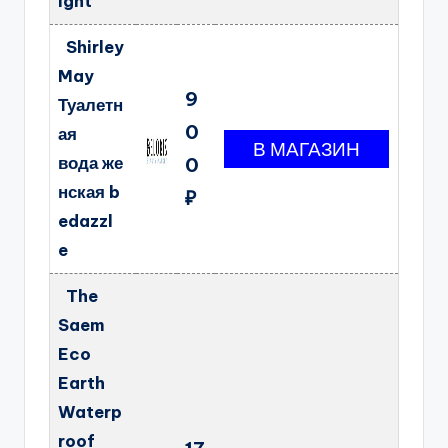
ight
Shirley
May
9
Туалетн
0
ая
вода же
0
нская b
₽
edazzl
e
The
Saem
Eco
Earth
Waterp
roof