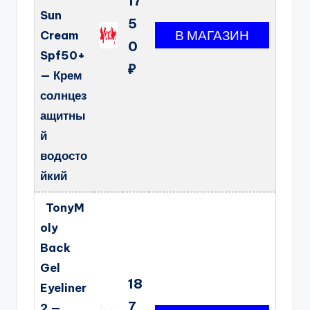
17
Sun
5
Cream
0
Spf50+
₽
— Крем
солнцез
ащитны
й
водосто
йкий
TonyM
oly
Back
Gel
18
Eyeliner
7
2 —