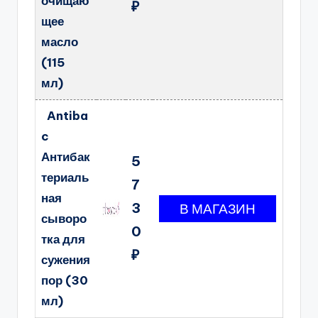
очищаю
₽
щее
масло
(115
мл)
Antiba
c
Антибак
5
териаль
7
ная
3
сыворо
0
тка для
₽
сужения
пор (30
мл)