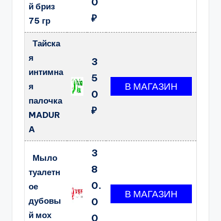
0
й бриз
₽
75 гр
Тайска
я
3
интимна
5
я
0
палочка
₽
MADUR
A
3
Мыло
8
туалетн
0.
ое
дубовы
0
й мох
0