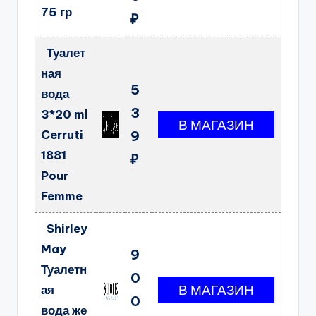
75 гр
₽
Туалет
ная
5
вода
3
3*20 ml
Cerruti
9
1881
₽
Pour
Femme
Shirley
May
9
Туалетн
0
ая
0
вода же