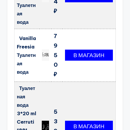
4
Туалетн
₽
ая
вода
7
Vanilla
9
Freesia
5
Туалетн
ая
0
вода
₽
Туалет
ная
вода
5
3*20 ml
3
Cerruti