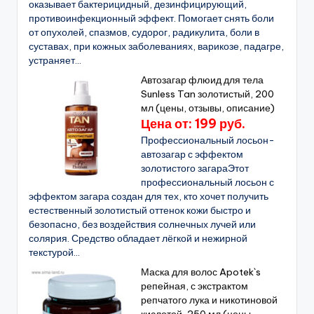
оказывает бактерицидный, дезинфицирующий,
противоинфекционный эффект. Помогает снять боли
от опухолей, спазмов, судорог, радикулита, боли в
суставах, при кожных заболеваниях, варикозе, падагре,
устраняет...
Автозагар флюид для тела
Sunless Tan золотистый, 200
мл (цены, отзывы, описание)
Цена от: 199 руб.
Профессиональный лосьон-
автозагар с эффектом
золотистого загараЭтот
профессиональный лосьон с
эффектом загара создан для тех, кто хочет получить
естественный золотистый оттенок кожи быстро и
безопасно, без воздействия солнечных лучей или
солярия. Средство обладает лёгкой и нежирной
текстурой...
Маска для волос Apotek`s
репейная, с экстрактом
репчатого лука и никотиновой
кислотой, 250 мл (цены,