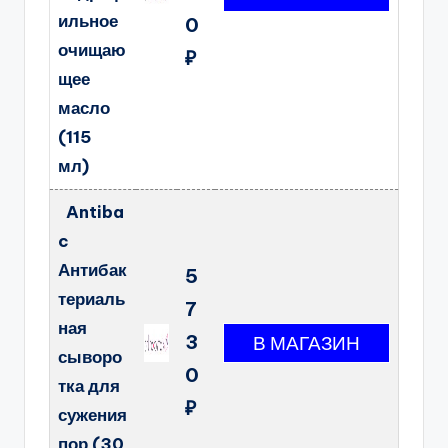
ильное
0
очищаю
₽
щее
масло
(115
мл)
Antiba
c
Антибак
5
териаль
7
ная
3
сыворо
0
тка для
₽
сужения
пор (30