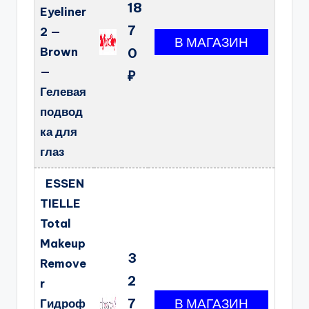
18
Eyeliner
7
2 —
Brown
0
—
₽
Гелевая
подвод
ка для
глаз
ESSEN
TIELLE
Total
Makeup
3
Remove
2
r
7
Гидроф