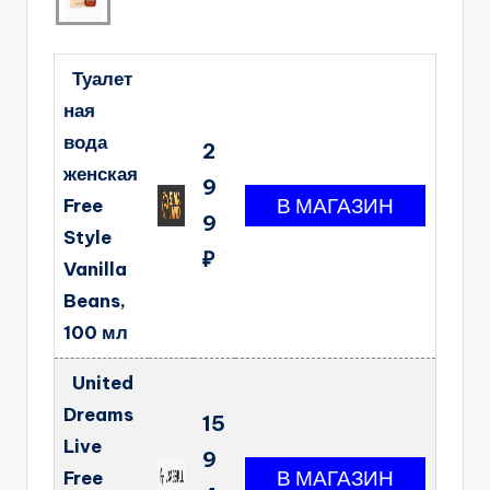
Туалет
ная
вода
2
женская
9
Free
9
Style
₽
Vanilla
Beans,
100 мл
United
Dreams
15
Live
9
Free