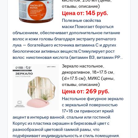
отзывы, описание)
Цена от: 145 руб.
Полезные свойства
маски:Помогает бороться
облысением, обеспечивает дополнительное питание
волос и кожи головы благодаря экстракту репчатого
лука — богатейшего источника витамина С и других
биологически активных веществ.Стимулирует рост
волос: никотиновая кислота (витамин В3, витамин РР...
Зеркало настольное,
декоративное, 18×17.5 см,
(d=17.5 см), МИКС (цены,
отзывы, описание)
Цена от: 269 руб.
Настольное фигурное зеркало
с зеркальной поверхностью
17×18 см привносит яркий
акцент в интерьер ванной, спальни или гостиной.
Корпус из пластика окрашен в бирюзовый цвет с
разнообразной цветовой гаммой рамы, что
подчёркивает индивидуальность и стиль помещения.