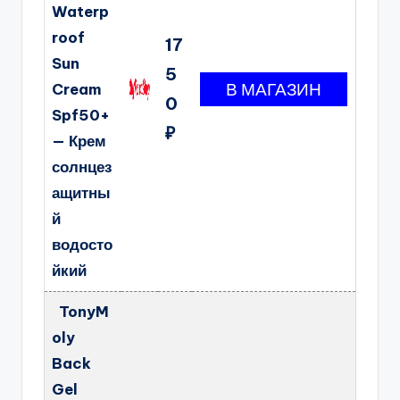
Waterp
roof
17
Sun
5
Cream
0
Spf50+
₽
— Крем
солнцез
ащитны
й
водосто
йкий
TonyM
oly
Back
Gel