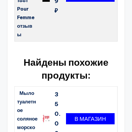
1881
9
Pour
₽
Femme
отзыв
ы
Найдены похожие
продукты:
Мыло
3
туалетн
5
ое
0.
соляное
0
морско