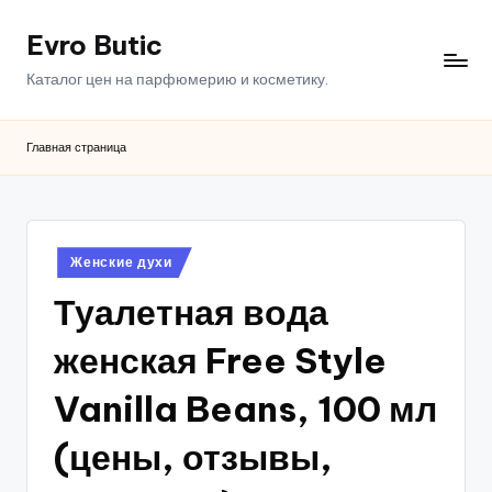
Evro Butic
Перейти
к
Каталог цен на парфюмерию и косметику.
содержимому
Главная страница
Опубликовано
Женские духи
в
Туалетная вода
женская Free Style
Vanilla Beans, 100 мл
(цены, отзывы,