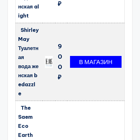
₽
нская al
ight
Shirley
May
9
Туалетн
0
ая
вода же
0
нская b
₽
edazzl
e
The
Saem
Eco
Earth