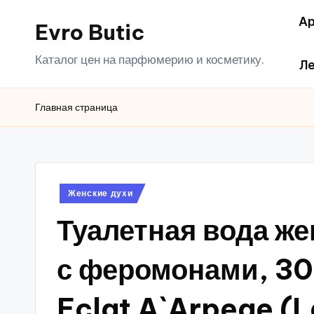
Ар
Evro Butic
Перейти
к
Каталог цен на парфюмерию и косметику.
Ле
содержимому
Главная страница
Опубликовано
Женские духи
в
Туалетная вода жен
с феромонами, 30
Eclat A`Arpege (L