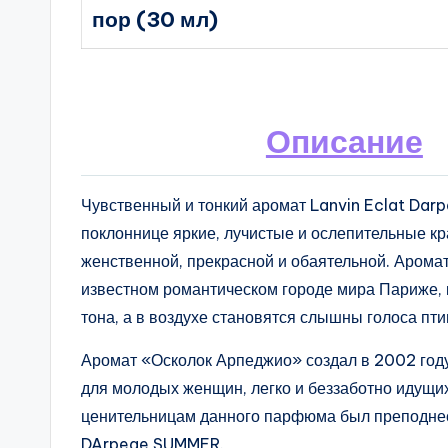
пор (30 мл)
Описание
Чувственный и тонкий аромат Lanvin Eclat Darp
поклоннице яркие, лучистые и ослепительные кр
женственной, прекрасной и обаятельной. Арома
известном романтическом городе мира Париже, 
тона, а в воздухе становятся слышны голоса пти
Аромат «Осколок Арпеджио» создал в 2002 год
для молодых женщин, легко и беззаботно идущих
ценительницам данного парфюма был преподнесе
DArpege SUMMER.