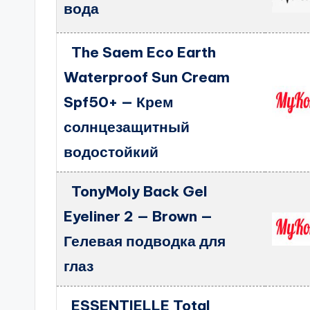
вода
The Saem Eco Earth
Waterproof Sun Cream
Spf50+ — Крем
солнцезащитный
водостойкий
TonyMoly Back Gel
Eyeliner 2 — Brown —
Гелевая подводка для
глаз
ESSENTIELLE Total