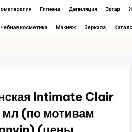
оматерапия
Гигиена
Депиляция
Загар
Ж
чебная косметика
Макияж
Зеркала
Катало
ская Intimate Clair
 мл (по мотивам
anvin) (цены,