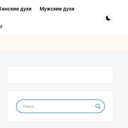
енские духи
Мужские духи
г