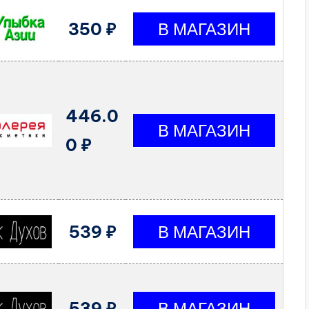
350 ₽
446.0
0 ₽
539 ₽
539 ₽