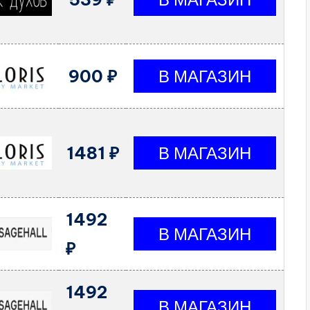
900 ₽
1481 ₽
1492
₽
1492