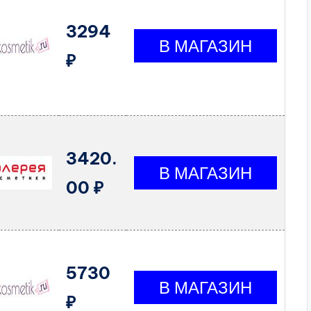
3294
₽
3420.
00 ₽
5730
₽