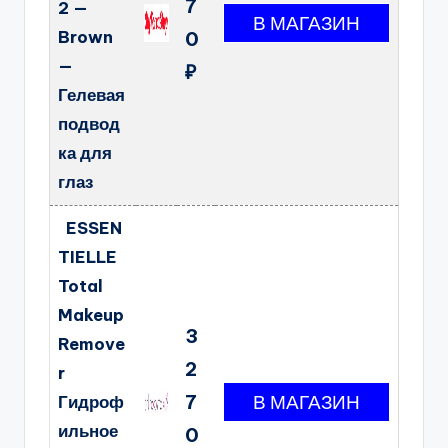
7
2 —
Brown
0
—
₽
Гелевая
подвод
ка для
глаз
ESSEN
TIELLE
Total
Makeup
3
Remove
2
r
7
Гидроф
ильное
0