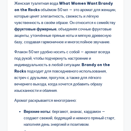
Женская туалетная вода
What Women Want Brandy
on the Rocks
объёмом 50 мл — это аромат для женщин,
которые ценят элегантность, свежесть и лёгкую
чувственность в своём образе. Он относится к семейству
фруктовые фужерные
, объединяя сочные фруктовые
акценты, утончённые пряные ноты и мягкую древесную
базу, создавая гармоничное и многослойное звучание.
Флакон 50 мл удобно носить с собой — аромат всегда
под рукой, чтобы подчеркнуть настроение и
индивидуальность в любой ситуации.
Brandy on the
Rocks
подходит для повседневного использования,
встреч с друзьями, прогулок, а также для лёгкого
вечернего выхода, когда хочется добавить образу
изысканности и обаяния.
Аромат раскрывается многогранно:
Верхние ноты:
бергамот, ананас, кардамон —
создают свежий, бодрящий и немного пряный старт,
наполняя день энергией и позитивом.