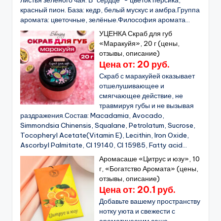
листья зеленого чая. В "сердце" - цветок персика,
красный пион. База: кедр, белый мускус и амбра.Группа
аромата: цветочные, зелёные.Философия аромата...
УЦЕНКА Скраб для губ
«Маракуйя», 20 г (цены,
отзывы, описание)
Цена от: 20 руб.
Скраб с маракуйей оказывает
отшелушивающее и
смягчающее действие, не
травмируя губы и не вызывая
раздражения.Состав: Macadamia, Avocado,
Simmondsia Chinensis, Squalane, Petrolatum, Sucrose,
Tocopheryl Acetate(Vitamin E), Lecithin, Iron Oxide,
Ascorbyl Palmitate, CI 19140, CI 15985, Fatty acid...
Аромасаше «Цитрус и юзу», 10
г, «Богатство Аромата» (цены,
отзывы, описание)
Цена от: 20.1 руб.
Добавьте вашему пространству
нотку уюта и свежести с