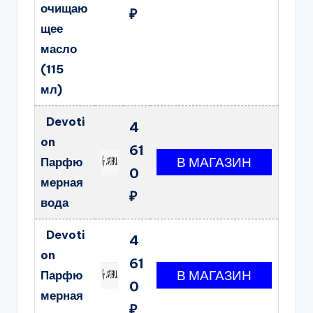
очищаю
₽
щее
масло
(115
мл)
Devoti
4
on
61
Парфю
0
мерная
₽
вода
Devoti
4
on
61
Парфю
0
мерная
₽