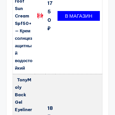
roof
17
Sun
5
Cream
0
Spf50+
₽
— Крем
солнцез
ащитны
й
водосто
йкий
TonyM
oly
Back
Gel
18
Eyeliner