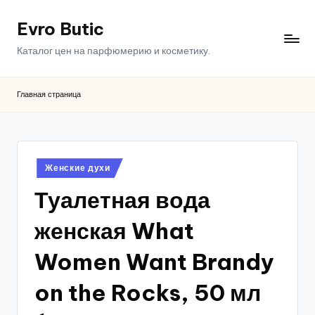
Evro Butic
Перейти
к
Каталог цен на парфюмерию и косметику.
содержимому
Главная страница
Опубликовано
Женские духи
в
Туалетная вода
женская What
Women Want Brandy
on the Rocks, 50 мл