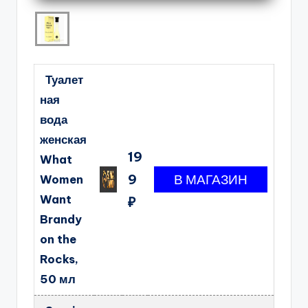
Туалет
ная
вода
женская
19
What
9
Women
Want
₽
Brandy
on the
Rocks,
50 мл