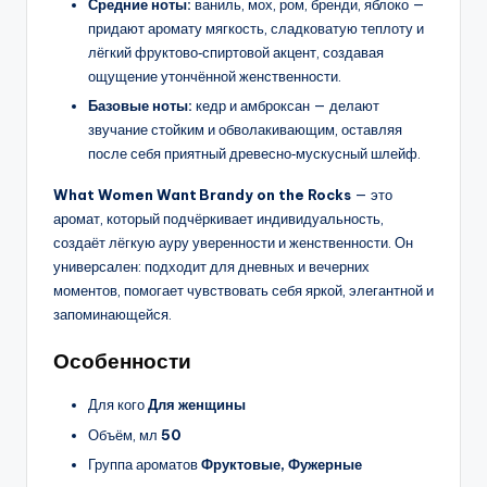
Средние ноты:
ваниль, мох, ром, бренди, яблоко —
придают аромату мягкость, сладковатую теплоту и
лёгкий фруктово‑спиртовой акцент, создавая
ощущение утончённой женственности.
Базовые ноты:
кедр и амброксан — делают
звучание стойким и обволакивающим, оставляя
после себя приятный древесно‑мускусный шлейф.
What Women Want Brandy on the Rocks
— это
аромат, который подчёркивает индивидуальность,
создаёт лёгкую ауру уверенности и женственности. Он
универсален: подходит для дневных и вечерних
моментов, помогает чувствовать себя яркой, элегантной и
запоминающейся.
Особенности
Для кого
Для женщины
Объём, мл
50
Группа ароматов
Фруктовые, Фужерные