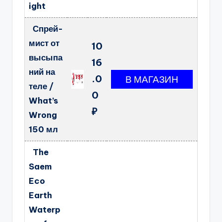
ight
Спрей-
мист от
10
высыпа
16
ний на
.0
теле /
0
What’s
₽
Wrong
150 мл
The
Saem
Eco
Earth
Waterp