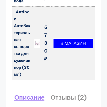
вода
Antiba
c
Антибак
5
териаль
7
ная
3
сыворо
0
тка для
₽
сужения
пор (30
мл)
Описание
Отзывы (2)