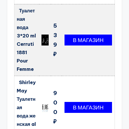
Туалет
ная
5
вода
3
3*20 ml
Cerruti
9
1881
₽
Pour
Femme
Shirley
May
9
Туалетн
0
ая
0
вода же
₽
нская al