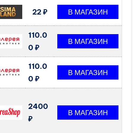
22 ₽
110.0
0 ₽
110.0
0 ₽
2400
₽