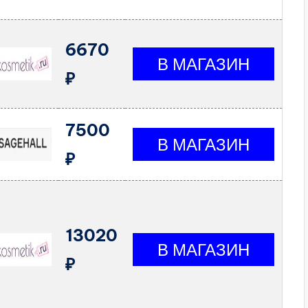
6670
₽
7500
₽
13020
₽