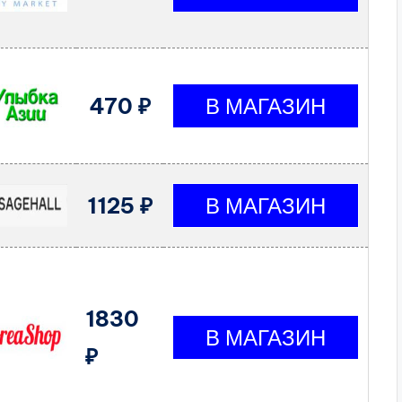
470 ₽
1125 ₽
1830
₽