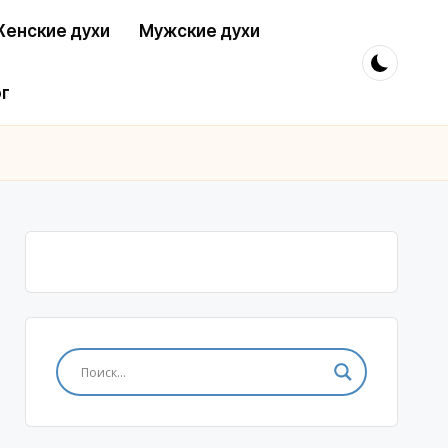
енские духи
Мужские духи
г