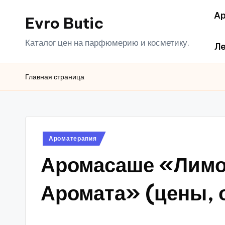
Ар
Evro Butic
Перейти
к
Каталог цен на парфюмерию и косметику.
Ле
содержимому
Главная страница
Опубликовано
Ароматерапия
в
Аромасаше «Лимон
Аромата» (цены, 