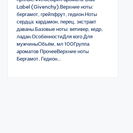
Label (Givenchy).Верхние ноты:
бергамот, грейпфрут, гедион.Ноты
сердца: кардамон, перец, экстракт
даваны.Базовые ноты: ветивер, кедр,
ладан.ОсобенностиДля кого Для
мужчиныОбъём, мл 100Группа
ароматов ПрочееВерхние ноты
Бергамот, Гедион...