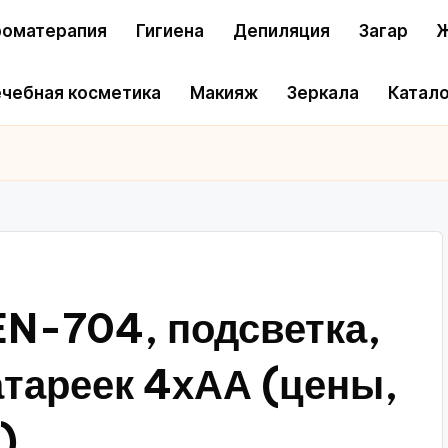
оматерапия
Гигиена
Депиляция
Загар
Ж
чебная косметика
Макияж
Зеркала
Катало
N-704, подсветка,
атареек 4хАА (цены,
)