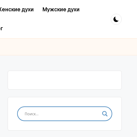
енские духи
Мужские духи
г