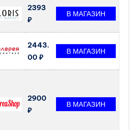
2393
₽
2443.
00 ₽
2900
₽