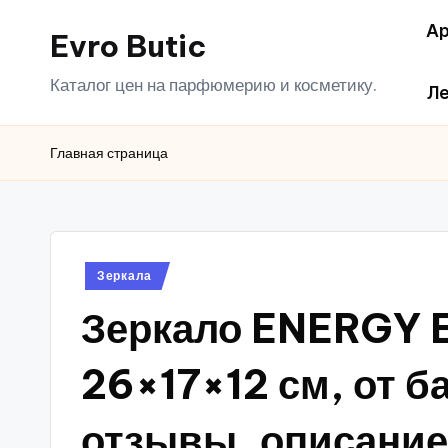
Ар
Evro Butic
Перейти
к
Каталог цен на парфюмерию и косметику.
Ле
содержимому
Главная страница
Опубликовано
Зеркала
в
Зеркало ENERGY E
26×17×12 см, от б
отзывы, описание