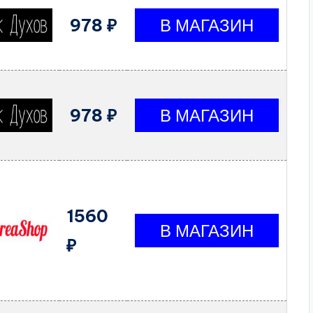
978 ₽
978 ₽
1560
₽