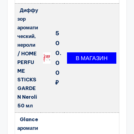
Диффу
зор
аромати
5
ческий,
0
нероли
0.
/ HOME
PERFU
0
ME
0
STICKS
₽
GARDE
N Neroli
50 мл
Glance
аромати