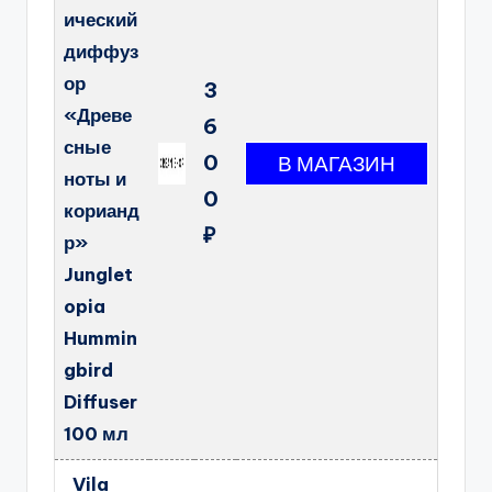
ический
диффуз
ор
3
«Древе
6
сные
0
ноты и
0
корианд
₽
р»
Junglet
opia
Hummin
gbird
Diffuser
100 мл
Vila