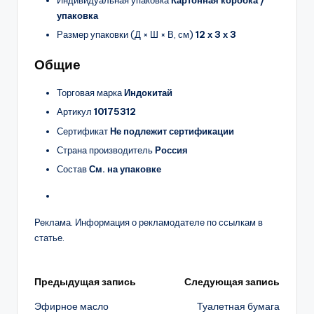
Индивидуальная упаковка
Картонная коробка /
упаковка
Размер упаковки (Д × Ш × В, см)
12 х 3 х 3
Общие
Торговая марка
Индокитай
Артикул
10175312
Сертификат
Не подлежит сертификации
Страна производитель
Россия
Состав
См. на упаковке
Реклама. Информация о рекламодателе по ссылкам в
статье.
Навигация
Предыдущая запись
Следующая запись
Эфирное масло
Туалетная бумага