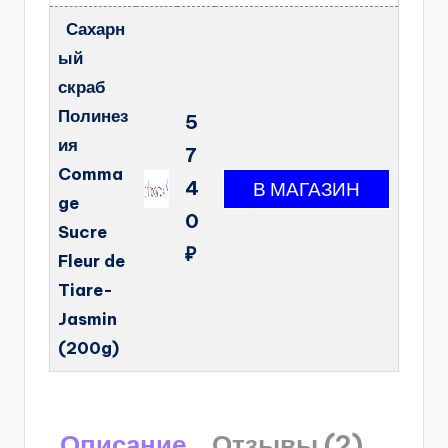
Сахарн
ый
скраб
Полинез
5
ия
7
Comma
4
ge
0
Sucre
₽
Fleur de
Tiare-
Jasmin
(200g)
Описание
Отзывы (2)