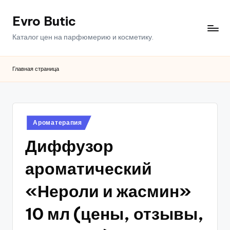
Evro Butic
Перейти
к
Каталог цен на парфюмерию и косметику.
содержимому
Главная страница
Опубликовано
Ароматерапия
в
Диффузор
ароматический
«Нероли и жасмин»
10 мл (цены, отзывы,