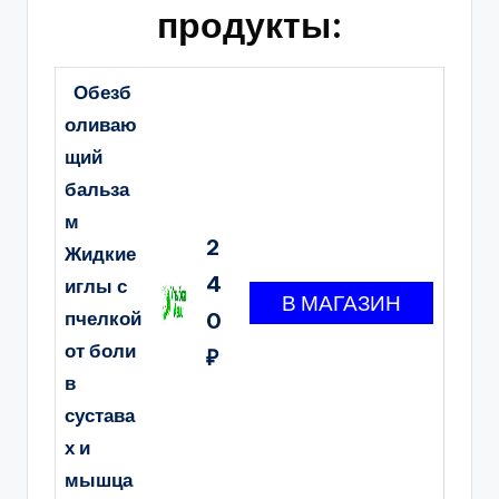
продукты:
Обезб
оливаю
щий
бальза
м
2
Жидкие
4
иглы с
пчелкой
0
от боли
₽
в
сустава
х и
мышца