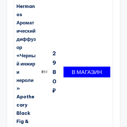
Herman
os
Аромат
ический
диффуз
ор
2
«Черны
9
й инжир
8
и
нероли
0
»
₽
Apothe
cary
Black
Fig &