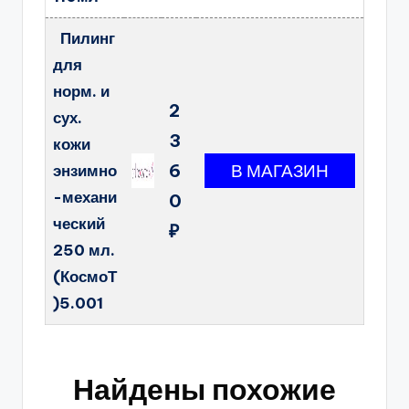
Пилинг
для
норм. и
2
сух.
3
кожи
6
энзимно
-механи
0
ческий
₽
250 мл.
(КосмоТ
)5.001
Найдены похожие