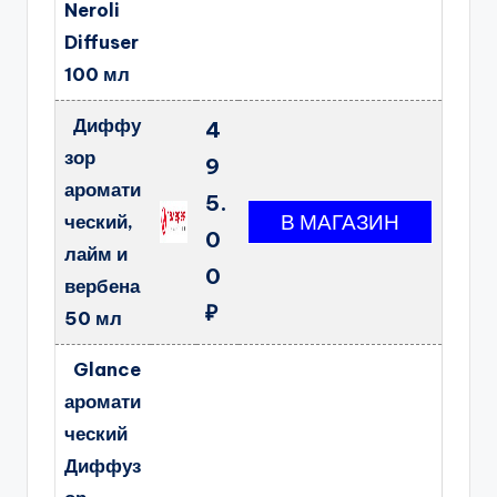
Neroli
Diffuser
100 мл
Диффу
4
зор
9
аромати
5.
ческий,
0
лайм и
0
вербена
₽
50 мл
Glance
аромати
ческий
Диффуз