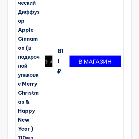
ческий
Диффуз
ор
Apple
Cinnam
on (в
81
подароч
1
ной
₽
упаковк
е Merry
Christm
as &
Happy
New
Year )
110мл