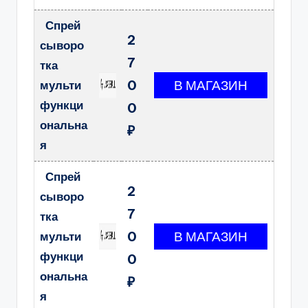
Спрей
2
сыворо
7
тка
0
мульти
функци
0
ональна
₽
я
Спрей
2
сыворо
7
тка
0
мульти
функци
0
ональна
₽
я