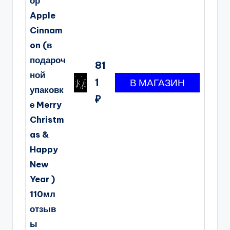
ор
Apple
Cinnam
on (в
подароч
81
ной
1
упаковк
₽
е Merry
Christm
as &
Happy
New
Year )
110мл
отзыв
ы