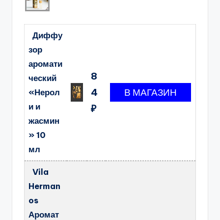
Диффу
зор
аромати
8
ческий
4
«Нерол
и и
₽
жасмин
» 10
мл
Vila
Herman
os
Аромат