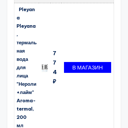
Pleyan
a
Pleyana
,
термаль
ная
7
вода
7
для
4
лица
₽
"Нероли
+лайм"
Aroma-
termal,
200
мл