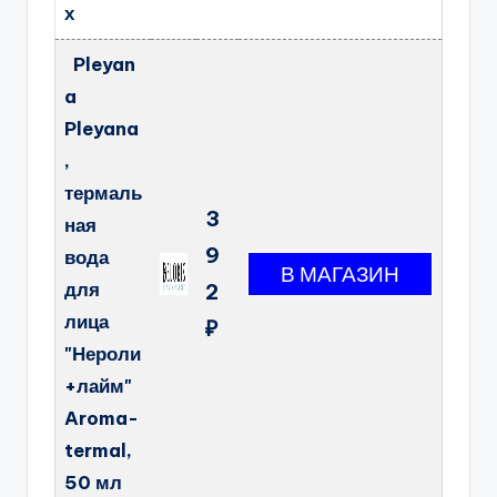
х
Pleyan
a
Pleyana
,
термаль
3
ная
9
вода
для
2
лица
₽
"Нероли
+лайм"
Aroma-
termal,
50 мл