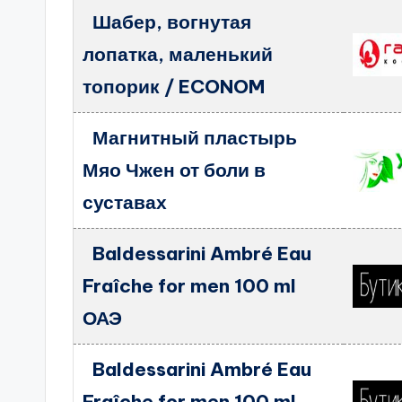
Шабер, вогнутая
лопатка, маленький
топорик / ECONOM
Магнитный пластырь
Мяо Чжен от боли в
суставах
Baldessarini Ambré Eau
Fraîche for men 100 ml
ОАЭ
Baldessarini Ambré Eau
Fraîche for men 100 ml