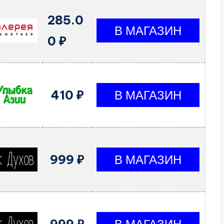
285.0
0 ₽
410 ₽
999 ₽