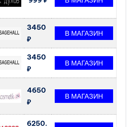
999 ₽
3450
₽
3450
₽
4650
₽
6250.