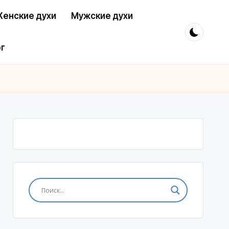
енские духи
Мужские духи
г