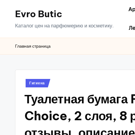
Ар
Evro Butic
Перейти
к
Каталог цен на парфюмерию и косметику.
Ле
содержимому
Главная страница
Опубликовано
Гигиена
в
Туалетная бумага
Choice, 2 слоя, 8
отзывы, описание