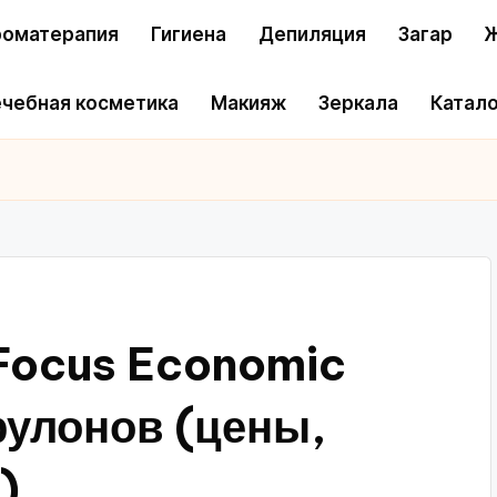
оматерапия
Гигиена
Депиляция
Загар
Ж
чебная косметика
Макияж
Зеркала
Катало
 Focus Economic
 рулонов (цены,
)