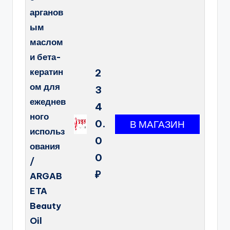
арганов
ым
маслом
и бета-
кератин
2
ом для
3
ежеднев
4
ного
0.
использ
0
ования
0
/
₽
ARGAB
ETA
Beauty
Oil