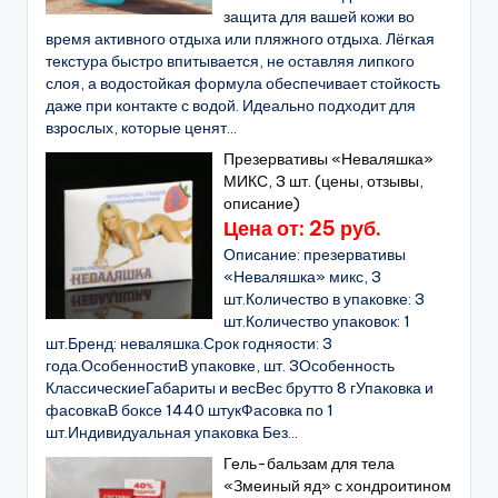
защита для вашей кожи во
время активного отдыха или пляжного отдыха. Лёгкая
текстура быстро впитывается, не оставляя липкого
слоя, а водостойкая формула обеспечивает стойкость
даже при контакте с водой. Идеально подходит для
взрослых, которые ценят...
Презервативы «Неваляшка»
МИКС, 3 шт. (цены, отзывы,
описание)
Цена от: 25 руб.
Описание: презервативы
«Неваляшка» микс, 3
шт.Количество в упаковке: 3
шт.Количество упаковок: 1
шт.Бренд: неваляшка.Срок годняости: 3
года.ОсобенностиВ упаковке, шт. 3Особенность
КлассическиеГабариты и весВес брутто 8 гУпаковка и
фасовкаВ боксе 1440 штукФасовка по 1
шт.Индивидуальная упаковка Без...
Гель-бальзам для тела
«Змеиный яд» с хондроитином