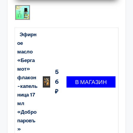
Эфирн
ое
масло
«Берга
мот»
5
флакон
6
-капель
₽
ница 17
мл
«Добро
паровъ
»