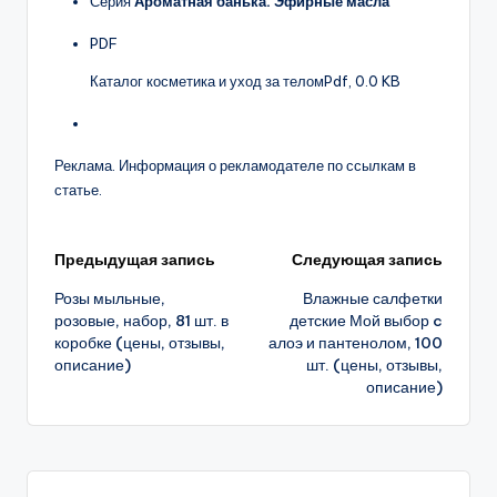
Серия
Ароматная банька. Эфирные масла
PDF
Каталог косметика и уход за телом
Pdf, 0.0 KB
Реклама. Информация о рекламодателе по ссылкам в
статье.
Навигация
Предыдущая запись
Следующая запись
Розы мыльные,
Влажные салфетки
записи
розовые, набор, 81 шт. в
детские Мой выбор c
коробке (цены, отзывы,
алоэ и пантенолом, 100
описание)
шт. (цены, отзывы,
описание)