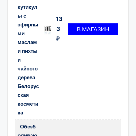
кутикул
ы с
13
эфирны
3
ми
₽
маслам
и пихты
и
чайного
дерева
Белорус
ская
космети
ка
Обезб
оливаю