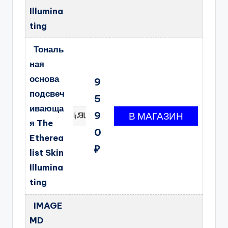
Illumina
ting
Тональ
ная
основа
9
подсвеч
5
ивающа
9
я The
0
Etherea
₽
list Skin
Illumina
ting
IMAGE
MD