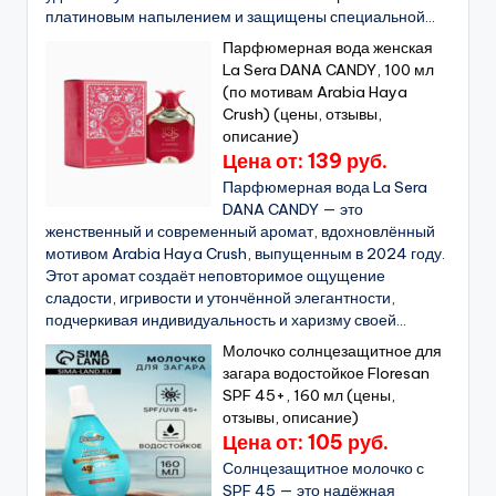
платиновым напылением и защищены специальной...
Парфюмерная вода женская
La Sera DANA CANDY, 100 мл
(по мотивам Arabia Haya
Crush) (цены, отзывы,
описание)
Цена от: 139 руб.
Парфюмерная вода La Sera
DANA CANDY — это
женственный и современный аромат, вдохновлённый
мотивом Arabia Haya Crush, выпущенным в 2024 году.
Этот аромат создаёт неповторимое ощущение
сладости, игривости и утончённой элегантности,
подчеркивая индивидуальность и харизму своей...
Молочко солнцезащитное для
загара водостойкое Floresan
SPF 45+, 160 мл (цены,
отзывы, описание)
Цена от: 105 руб.
Солнцезащитное молочко с
SPF 45 — это надёжная