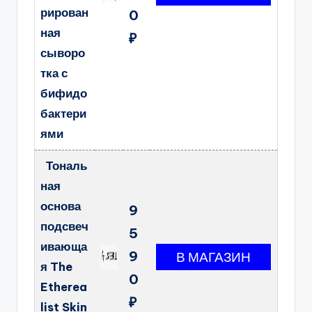
рирован
0
ная
₽
сыворо
тка с
бифидо
бактери
ями
Тональ
ная
основа
9
подсвеч
5
ивающа
9
я The
0
Etherea
₽
list Skin