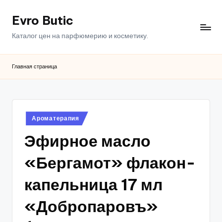
Evro Butic
Перейти
к
Каталог цен на парфюмерию и косметику.
содержимому
Главная страница
Опубликовано
Ароматерапия
в
Эфирное масло
«Бергамот» флакон-
капельница 17 мл
«Добропаровъ»