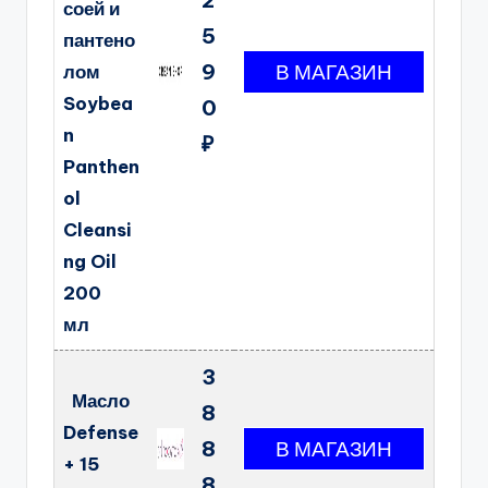
соей и
5
пантено
9
лом
Soybea
0
n
₽
Panthen
ol
Cleansi
ng Oil
200
мл
3
Масло
8
Defense
8
+ 15
8