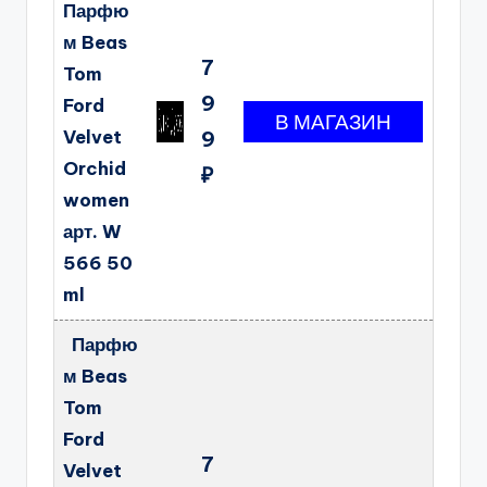
Парфю
м Beas
7
Tom
9
Ford
Velvet
9
Orchid
₽
women
арт. W
566 50
ml
Парфю
м Beas
Tom
Ford
7
Velvet