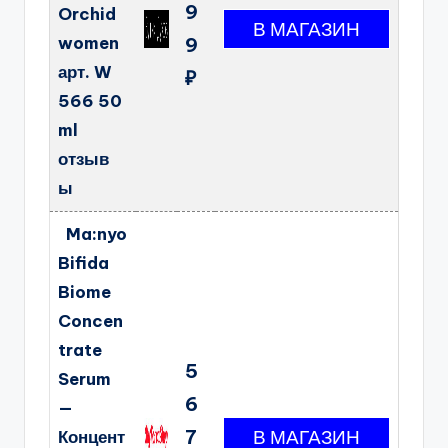
9
Orchid
women
9
арт. W
₽
566 50
ml
отзыв
ы
Ma:nyo
Bifida
Biome
Concen
trate
5
Serum
6
—
7
Концент