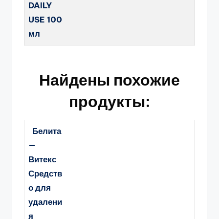
DAILY
USE 100
мл
Найдены похожие
продукты:
Белита
—
Витекс
Средств
о для
удалени
я