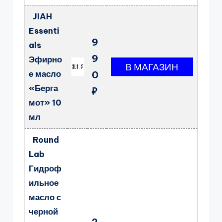
JIAH
Essenti
9
als
9
Эфирно
е масло
0
«Берга
₽
мот» 10
мл
Round
Lab
Гидроф
ильное
масло с
черной
2