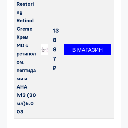
Restori
ng
Retinol
Creme
13
Крем
8
MD с
8
ретинол
7
ом,
₽
пептида
ми и
AHA
lvl3 (30
мл)5.0
03