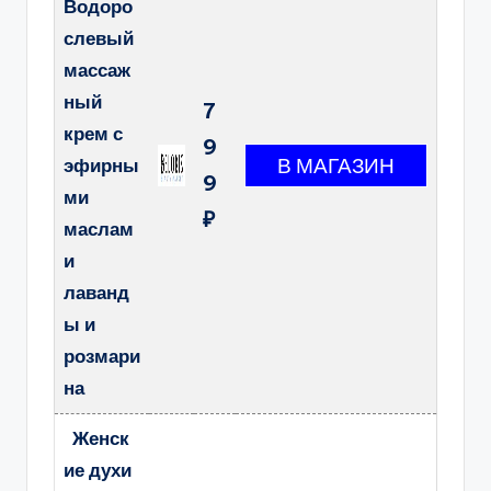
Водоро
слевый
массаж
ный
7
крем с
9
эфирны
9
ми
₽
маслам
и
лаванд
ы и
розмари
на
Женск
ие духи