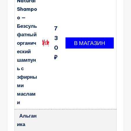
Natural
Shampo
o —
Безсуль
7
фатный
3
органич
0
еский
₽
шампун
ь с
эфирны
ми
маслам
и
Альган
ика